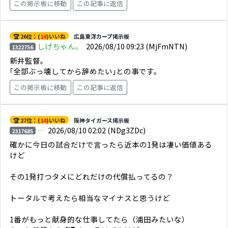
この掲示板に移動
この記事に返信
🏆 26位：(
14
)いいね
広島東洋カープ掲示板
しげちゃん。
2026/08/10 09:23
(MjFmNTN)
1322756
新井監督。
｢全部ぶっ壊してから辞めたい｣との事です。
この掲示板に移動
この記事に返信
🏆 27位：(
14
)いいね
阪神タイガース掲示板
…
2026/08/10 02:02
(NDg3ZDc)
2317685
確かに今日の試合だけで言ったら近本の1発は凄い価値ある
けど
その1発打つタメにどれだけの代償払ってるの？
トータルで考えたら相当なマイナスと思うけど
1番がもっと献身的な仕事してたら（浦田みたいな）