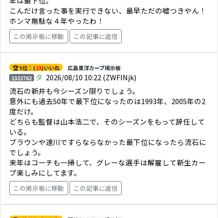
年は最下位。
こんだけ言った事を実行できない、最早ただの嘘つきやん！
ホンマ無駄な４年やったわ！
この掲示板に移動
この記事に返信
🏆 5位：(
23
)いいね
広島東洋カープ掲示板
タ
2026/08/10 10:22
(ZWFlNjk)
1322762
流石の新井も今シーズン限りでしょう。
意外にも過去50年で最下位になったのは1993年、2005年の2
度だけ。
どちらも監督は山本浩二で、そのシーズンをもって辞任して
いる。
ブラウンや達川ですらならなかった最下位になったら流石に
でしょう。
来年はコーチも一掃して、グレーな選手は解雇して新生カー
プ楽しみにしてます。
この掲示板に移動
この記事に返信