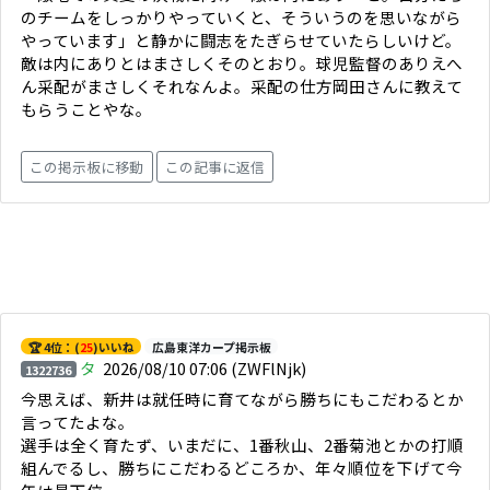
のチームをしっかりやっていくと、そういうのを思いながら
やっています」と静かに闘志をたぎらせていたらしいけど。
敵は内にありとはまさしくそのとおり。球児監督のありえへ
ん采配がまさしくそれなんよ。采配の仕方岡田さんに教えて
もらうことやな。
この掲示板に移動
この記事に返信
🏆 4位：(
25
)いいね
広島東洋カープ掲示板
タ
2026/08/10 07:06
(ZWFlNjk)
1322736
今思えば、新井は就任時に育てながら勝ちにもこだわるとか
言ってたよな。
選手は全く育たず、いまだに、1番秋山、2番菊池とかの打順
組んでるし、勝ちにこだわるどころか、年々順位を下げて今