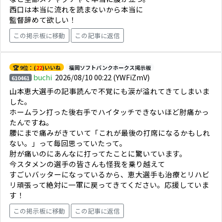
西口は本当に流れを読まないから本当に
監督辞めて欲しい！
この掲示板に移動
この記事に返信
🏆 9位：(
22
)いいね
福岡ソフトバンクホークス掲示板
buchi
2026/08/10 00:22
(YWFiZmV)
610461
山本恵大選手の記事読んで不覚にも涙が溢れてきてしまいま
した。
ホームラン打った後右手でハイタッチできないほど肘痛かっ
たんですね。
腰にまで痛みがきていて「これが最後の打席になるかもしれ
ない。」って毎回思っていたって。
肘が痛いのにあんなに打ってたことに驚いています。
今スタメンの選手の皆さんも怪我を乗り越えて
すごいバッターになっているから、恵大選手も治療とリハビ
リ頑張って絶対に一軍に戻ってきてください。応援していま
す！
この掲示板に移動
この記事に返信