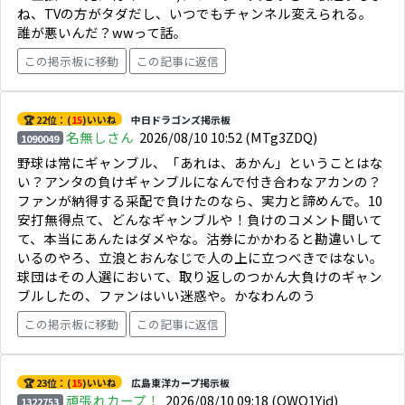
ね、TVの方がタダだし、いつでもチャンネル変えられる。
誰が悪いんだ？wwって話。
この掲示板に移動
この記事に返信
🏆 22位：(
15
)いいね
中日ドラゴンズ掲示板
名無しさん
2026/08/10 10:52
(MTg3ZDQ)
1090049
野球は常にギャンブル、「あれは、あかん」ということはな
い？アンタの負けギャンブルになんで付き合わなアカンの？
ファンが納得する采配で負けたのなら、実力と諦めんで。10
安打無得点て、どんなギャンブルや！負けのコメント聞いて
て、本当にあんたはダメやな。沽券にかかわると勘違いして
いるのやろ、立浪とおんなじで人の上に立つべきではない。
球団はその人選において、取り返しのつかん大負けのギャン
ブルしたの、ファンはいい迷惑や。かなわんのう
この掲示板に移動
この記事に返信
🏆 23位：(
15
)いいね
広島東洋カープ掲示板
頑張れカープ！
2026/08/10 09:18
(OWQ1Yjd)
1322753