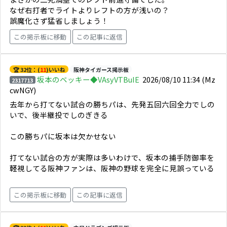
なぜ右打者でライトよりレフトの方が浅いの？
誤魔化さず猛省しましょう！
この掲示板に移動
この記事に返信
🏆 32位：(
11
)いいね
阪神タイガース掲示板
坂本のベッキー◆VAsyVTBuIE
2026/08/10 11:34
(Mz
2317713
cwNGY)
去年から打てない試合の勝ちパは、先発五回六回全力でしの
いで、後半継投でしのぎきる
この勝ちパに坂本は欠かせない
打てない試合の方が実際は多いわけで、坂本の捕手防御率を
軽視してる阪神ファンは、阪神の野球を完全に見誤っている
この掲示板に移動
この記事に返信