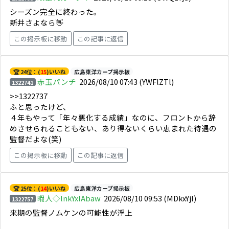
シーズン完全に終わった。
新井さよなら👋
この掲示板に移動
この記事に返信
🏆 24位：(
15
)いいね
広島東洋カープ掲示板
赤玉パンチ
2026/08/10 07:43
(YWFlZTl)
1322741
>>1322737
ふと思ったけど、
４年もやって「年々悪化する成績」なのに、フロントから辞
めさせられることもない、あり得ないくらい恵まれた待遇の
監督だよな(笑)
この掲示板に移動
この記事に返信
🏆 25位：(
14
)いいね
広島東洋カープ掲示板
暇人◇lnkYxlAbaw
2026/08/10 09:53
(MDkxYjI)
1322757
来期の監督ノムケンの可能性が浮上