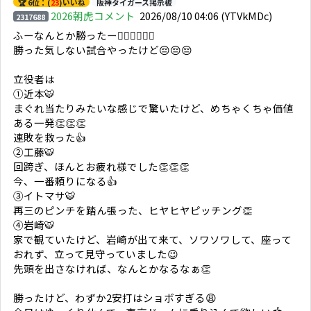
🏆 6位：(
23
)いいね
阪神タイガース掲示板
2026朝虎コメント
2026/08/10 04:06
(YTVkMDc)
2317688
ふーなんとか勝ったー😮‍💨😮‍💨😮‍💨
勝った気しない試合やったけど😔😔😔
立役者は
①近本🐯
まぐれ当たりみたいな感じで驚いたけど、めちゃくちゃ価値
ある一発👏👏👏
連敗を救った👍
②工藤🐯
回跨ぎ、ほんとお疲れ様でした👏👏👏
今、一番頼りになる👍
③イトマサ🐯
再三のピンチを踏ん張った、ヒヤヒヤピッチング👏
④岩崎🐯
家で観ていたけど、岩崎が出て来て、ソワソワして、座って
おれず、立って見守っていました😉
先頭を出さなければ、なんとかなるなぁ👏
勝ったけど、わずか2安打はショボすぎる😩