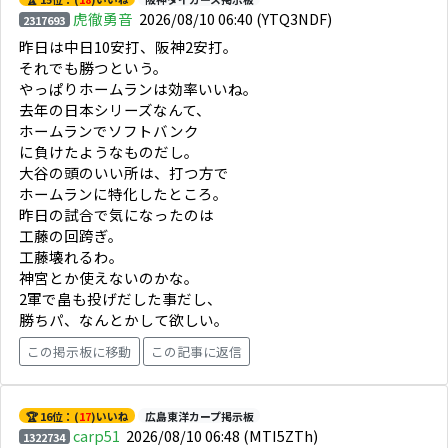
虎徹勇音
2026/08/10 06:40
(YTQ3NDF)
2317693
昨日は中日10安打、阪神2安打。
それでも勝つという。
やっぱりホームランは効率いいね。
去年の日本シリーズなんて、
ホームランでソフトバンク
に負けたようなものだし。
大谷の頭のいい所は、打つ方で
ホームランに特化したところ。
昨日の試合で気になったのは
工藤の回跨ぎ。
工藤壊れるわ。
神宮とか使えないのかな。
2軍で畠も投げだした事だし、
勝ちパ、なんとかして欲しい。
この掲示板に移動
この記事に返信
🏆 16位：(
17
)いいね
広島東洋カープ掲示板
carp51
2026/08/10 06:48
(MTI5ZTh)
1322734