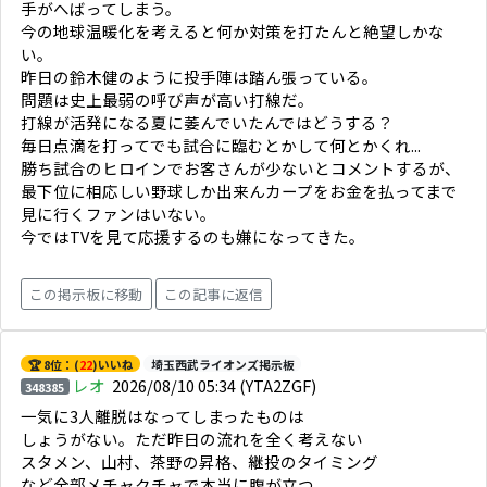
手がへばってしまう。
今の地球温暖化を考えると何か対策を打たんと絶望しかな
い。
昨日の鈴木健のように投手陣は踏ん張っている。
問題は史上最弱の呼び声が高い打線だ。
打線が活発になる夏に萎んでいたんではどうする？
毎日点滴を打ってでも試合に臨むとかして何とかくれ...
勝ち試合のヒロインでお客さんが少ないとコメントするが、
最下位に相応しい野球しか出来んカープをお金を払ってまで
見に行くファンはいない。
今ではTVを見て応援するのも嫌になってきた。
この掲示板に移動
この記事に返信
🏆 8位：(
22
)いいね
埼玉西武ライオンズ掲示板
レオ
2026/08/10 05:34
(YTA2ZGF)
348385
一気に3人離脱はなってしまったものは
しょうがない。ただ昨日の流れを全く考えない
スタメン、山村、茶野の昇格、継投のタイミング
など全部メチャクチャで本当に腹が立つ。