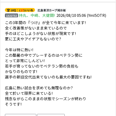
🏆 18位：(
17
)いいね
広島東洋カープ掲示板
持丸、中崎、大健闘!
2026/08/10 05:06
(YmI5OTR)
1322732
この3年間の『つけ』が全て今年に来ています!
全く改善策がないまま来ているので
手のほどこしようがない状態が現実です!
更に工夫やアイデアもないので?
今年は特に熱い!
この酷暑の中でプレーするのはベテラン勢に
とって非常にしんどい!
若手が育ってないのでベテラン勢の負担も
かなりのものです!
選手の新旧交代出来てないのも最大の要因ですね!
広島に熱い試合を求めても無理なのか?
全て於いて限界に来ている!
残念ながらこのままの状態でシ一ズンが終わり
そうです!