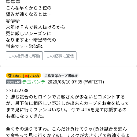
😍😍😍
こんな早くから３位の
望みが遠くなるとは…
🤩🤩🤩
来年はＦＡで数人抜けるから
更に厳しいシーズンに
なりますよ…暗黒時代の
到来です…🥰🥰🥰
この掲示板に移動
この記事に返信
🏆 21位：(
16
)いいね
広島東洋カープ掲示板
赤玉パンチ
2026/08/10 07:35
(YWFlZTl)
1322740
>>1322738
〉勝ち試合のヒロインでお客さんが少ないとコメントする
が、最下位に相応しい野球しか出来んカープをお金を払って
まで見に行くファンはいない。 今ではTVを見て応援するの
も嫌になってきた。
全くその通りですわ。こんだけ負けてりゃ(負け試合を進ん
で金払って見に行くか？w)、リスクが大きすぎて敬遠するよ