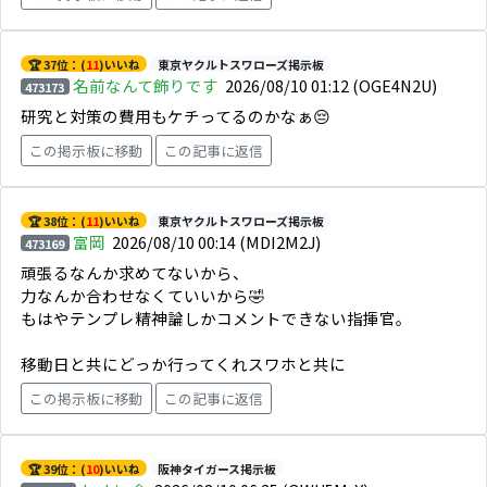
🏆 37位：(
11
)いいね
東京ヤクルトスワローズ掲示板
名前なんて飾りです
2026/08/10 01:12
(OGE4N2U)
473173
研究と対策の費用もケチってるのかなぁ😔
この掲示板に移動
この記事に返信
🏆 38位：(
11
)いいね
東京ヤクルトスワローズ掲示板
富岡
2026/08/10 00:14
(MDI2M2J)
473169
頑張るなんか求めてないから、
力なんか合わせなくていいから🤣
もはやテンプレ精神論しかコメントできない指揮官。
移動日と共にどっか行ってくれスワホと共に
この掲示板に移動
この記事に返信
🏆 39位：(
10
)いいね
阪神タイガース掲示板