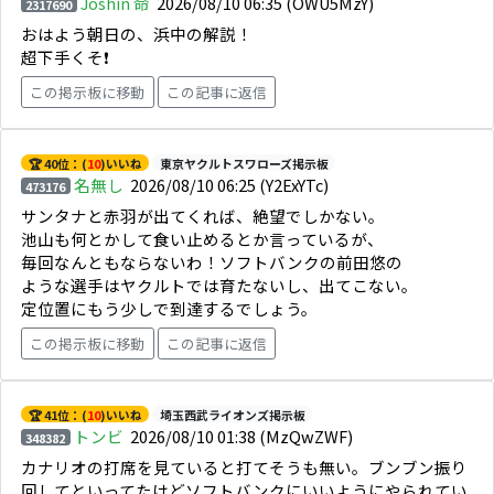
Joshin 命
2026/08/10 06:35
(OWU5MzY)
2317690
おはよう朝日の、浜中の解説！
超下手くそ❗
この掲示板に移動
この記事に返信
🏆 40位：(
10
)いいね
東京ヤクルトスワローズ掲示板
名無し
2026/08/10 06:25
(Y2ExYTc)
473176
サンタナと赤羽が出てくれば、絶望でしかない。
池山も何とかして食い止めるとか言っているが、
毎回なんともならないわ！ソフトバンクの前田悠の
ような選手はヤクルトでは育たないし、出てこない。
定位置にもう少しで到達するでしょう。
この掲示板に移動
この記事に返信
🏆 41位：(
10
)いいね
埼玉西武ライオンズ掲示板
トンビ
2026/08/10 01:38
(MzQwZWF)
348382
カナリオの打席を見ていると打てそうも無い。ブンブン振り
回してといってたけどソフトバンクにいいようにやられてい