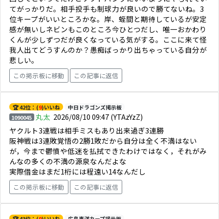
てがっかりだ。相手投手も制球力が良いので勝てないね。3
位キープがいいところかな。岸、蛭間と期待しているが安定
感が無いしネビンもこのところ今ひとつだし、唯一おかわり
くんが少しずつだが良くなっている気がする。ここに来て怪
我人出てどうすんのか？愚痴ばっかり出ちゃっている自分が
悲しい。
この掲示板に移動
この記事に返信
🏆 42位：(
9
)いいね
中日ドラゴンズ掲示板
丸太
2026/08/10 09:47
(YTAzYzZ)
1090045
ヤクルト3連戦は相手ミスもあり出来過ぎ3連勝
阪神戦は3連敗覚悟の2勝1敗だから自分は全く不満はない
が，今まで鬱憤や低迷を払拭できたわけではなく，それがみ
んなの多くの不満の源泉なんだよな
実際借金はまだ1桁には程遠い14なんだし
この掲示板に移動
この記事に返信
🏆 43位：(
9
)いいね
広島東洋カープ掲示板