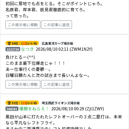
初回に意地でも点をとる。そこがポイントじゃろ。
名原君、岸本君、辰見君徹底的に育てろ。
って思った。
この掲示板に移動
この記事に返信
🏆 30位：(
12
)いいね
広島東洋カープ掲示板
なつき
2026/08/10 02:11
(ZWM1N2Y)
1322729
負けとるー(⁠^⁠^⁠)
このまま最下位爆走じゃ！！！
あー仕事行くの憂鬱…。
日曜日勝たんと次の試合まで長いんよなー。
この掲示板に移動
この記事に返信
🏆 31位：(
12
)いいね
埼玉西武ライオンズ掲示板
優勝をねらえ！
2026/08/10 00:29
(ZjI1ZWY)
348381
黒田が山本に打たれたレフトオーバーの３点二塁打は、本来
なら平凡なレフトフライ。
まさかの二死満塁でのレフト前進守備でした。