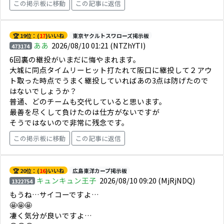
この掲示板に移動
この記事に返信
🏆 19位：(
17
)いいね
東京ヤクルトスワローズ掲示板
ああ
2026/08/10 01:21
(NTZhYTI)
473174
6回裏の継投がいまだに悔やまれます。
大城に同点タイムリーヒット打たれて阪口に継投して２アウ
ト取った時点でうまく継投していればあの3点は防げたので
はないでしょうか？
普通、どのチームも交代していると思います。
最善を尽くして負けたのは仕方がないですが
そうではないので非常に残念です。
この掲示板に移動
この記事に返信
🏆 20位：(
16
)いいね
広島東洋カープ掲示板
キュンキュン王子
2026/08/10 09:20
(MjRjNDQ)
1322754
もうね…サイコーですよ…
🤩🤩🤩
凄く気分が良いですよ…