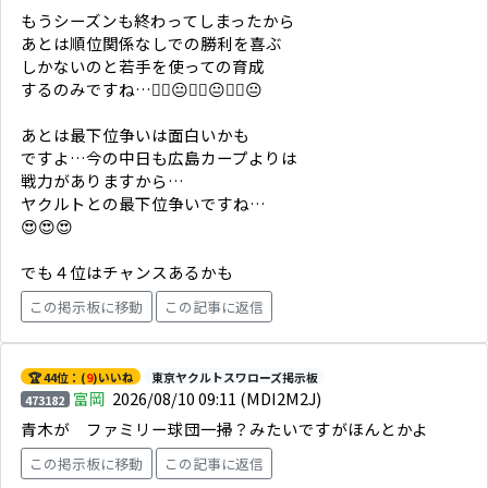
もうシーズンも終わってしまったから
あとは順位関係なしでの勝利を喜ぶ
しかないのと若手を使っての育成
するのみですね…☝🏼😐☝🏼😐☝🏼😐
あとは最下位争いは面白いかも
ですよ…今の中日も広島カープよりは
戦力がありますから…
ヤクルトとの最下位争いですね…
😍😍😍
でも４位はチャンスあるかも
この掲示板に移動
この記事に返信
🏆 44位：(
9
)いいね
東京ヤクルトスワローズ掲示板
富岡
2026/08/10 09:11
(MDI2M2J)
473182
青木が ファミリー球団一掃？みたいですがほんとかよ
この掲示板に移動
この記事に返信