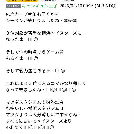
キュンキュン王子
2026/08/10 09:16
(MjRjNDQ)
1322752
広島カープ今年も早くから
シーズンが終わりましたね…🤩🤩🤩
３位対象が苦手な横浜ベイスターズに
なった事…☝🏼😐
そして今の時点で６ゲーム差
もある事…☝🏼😐
そして戦力差もある事…☝🏼😐
これにより３位に入る事がかなり難しく
なって来ましたね…☝🏼😐☝🏼😐☝🏼😐
マツダスタジアムの灼熱試合
も多いし…横浜スタジアムは
マツダよりは大分涼しいですからね…
すべてにおいてベイスターズより
不利です☝🏼😐☝🏼😐☝🏼😐