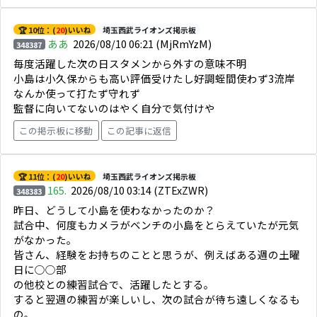
🏆 10位：(
20
)いいね
埼玉西武ライオンズ掲示板
ああ
2026/08/10 06:21
(MjRmYzM)
348387
毎度活躍した次の日スタメンから外すの意味不明
小島は小久保からも高い評価受けたし好調蛭間使わず3流岸
なんか使って打たず守れず
監督に向いてないのはやく自分で気付けや
この掲示板に移動
この記事に返信
🏆 11位：(
20
)いいね
埼玉西武ライオンズ掲示板
165.
2026/08/10 03:14
(ZTExZWR)
348383
昨日、どうして小島を使わなかったのか？
試合中、何度もカメラがベンチの小島をとらえていたが元気
がなかった。
皆さん、経験をお持ちのことと思うが、例えばある週の土曜
日に○○部
の他校との練習試合で、活躍したとする。
すると翌週の練習が楽しいし、次の試合が待ち遠しくなるも
の。