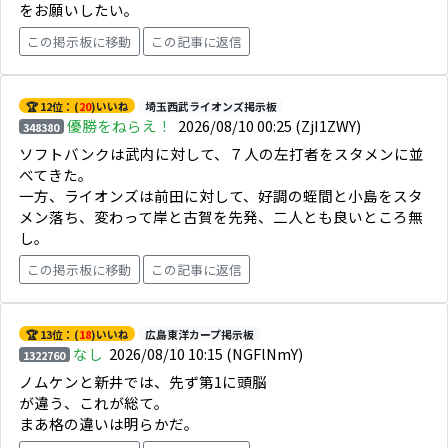
をお願いしたい。
この掲示板に移動
この記事に返信
🏆 12位：(
20
)いいね
埼玉西武ライオンズ掲示板
優勝をねらえ！
2026/08/10 00:25
(ZjI1ZWY)
348380
ソフトバンクは武内に対して、７人の左打者をスタメンに並
べてきた。
一方、ライオンズは前田に対して、好調の蛭間と小島をスタ
メン落ち、変わって岸と古賀を先発、二人とも良いところ無
し。
この掲示板に移動
この記事に返信
🏆 13位：(
18
)いいね
広島東洋カープ掲示板
なし
2026/08/10 10:15
(NGFlNmY)
1322760
ノムケンと新井では、先ず第1に頭脳
が違う、これが総て。
まあ格の違いは明らかだ。