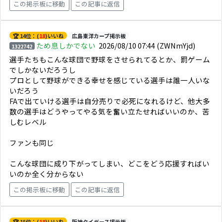
この掲示板に移動
この記事に返信
🏆 14位：(
18
)いいね
広島東洋カープ掲示板
ため息しかでない
2026/08/10 07:44
(ZWNmYjd)
1322742
選手たちもこんな球団で野球をさせられてるとか、罰ゲーム
でしかないだろうし
プロとして野球ができる幸せを感じている選手は誰一人いな
いだろう
FAで出ていける選手は自分売りで必死になれるけど、他大多
数の選手はどうやってやる気を奮い立たせればいいのか、苦
しむレベル
ファンも同じ
こんな球団に成り下がってしまい、どこをどう応援すればい
いのか全く分からない
この掲示板に移動
この記事に返信
🏆 15位：(
18
)いいね
阪神タイガース掲示板