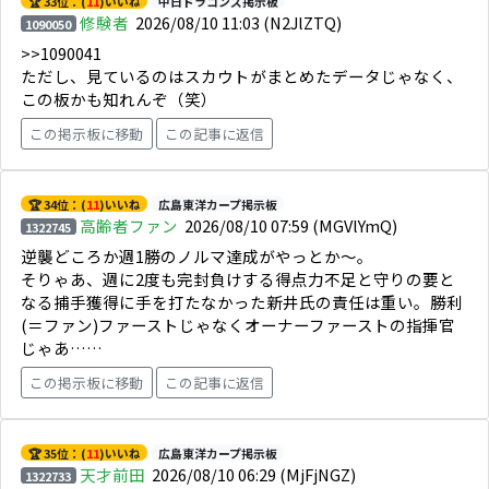
🏆 33位：(
11
)いいね
中日ドラゴンズ掲示板
修験者
2026/08/10 11:03
(N2JlZTQ)
1090050
>>1090041
ただし、見ているのはスカウトがまとめたデータじゃなく、
この板かも知れんぞ（笑）
この掲示板に移動
この記事に返信
🏆 34位：(
11
)いいね
広島東洋カープ掲示板
高齢者ファン
2026/08/10 07:59
(MGVlYmQ)
1322745
逆襲どころか週1勝のノルマ達成がやっとか～。
そりゃあ、週に2度も完封負けする得点力不足と守りの要と
なる捕手獲得に手を打たなかった新井氏の責任は重い。勝利
(＝ファン)ファーストじゃなくオーナーファーストの指揮官
じゃあ……
この掲示板に移動
この記事に返信
🏆 35位：(
11
)いいね
広島東洋カープ掲示板
天才前田
2026/08/10 06:29
(MjFjNGZ)
1322733