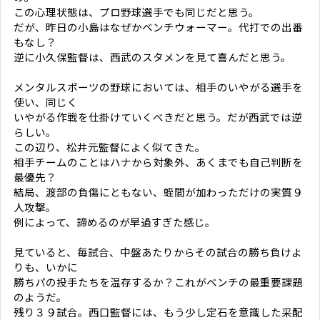
この心理状態は、プロ野球選手でも同じだと思う。
だが、昨日の小島はなぜかベンチウォーマー。代打での出番
もなし？
逆に小久保監督は、西武のスタメンを見て喜んだと思う。
メンタルスポーツの野球においては、相手のいやがる選手を
使い、同じく
いやがる作戦を仕掛けていくべきだと思う。だが西武では逆
らしい。
この辺り、松井元監督によく似てきた。
相手チームのことはハナから対象外、あくまでも自己判断を
最優先？
結局、渡部の負傷にともない、蛭間が加わっただけの実質９
人攻撃。
例によって、諦めるのが早過すぎた感じ。
見ていると、毎試合、中盤あたりからその試合の勝ち負けよ
りも、いかに
勝ちパの投手たちを温存するか？これがベンチの最重要課題
のようだ。
残り３９試合。西口監督には、もう少し定石を意識した采配