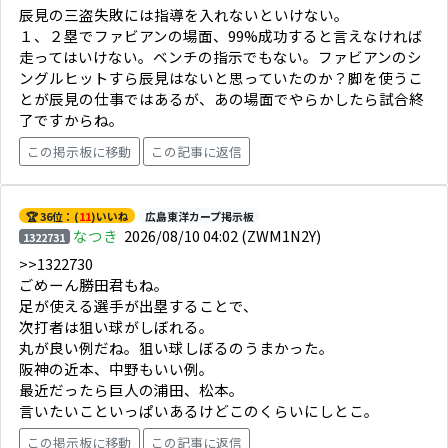
辰見の三盗失敗には指導を入れないといけない。
１、２塁でファビアンの場面、99%成功すると言えなければ
走ってはいけない。ベンチの指示でもない。ファビアンのシ
ングルヒットすら辰見はないと思っていたのか？脚を使うこ
とが辰見の仕事ではあるが、あの場面でやらかしたら試合終
了ですからね。
この掲示板に移動
この記事に返信
🏆 36位：(
11
)いいね
広島東洋カープ掲示板
なつき
2026/08/10 04:02
(ZWM1N2Y)
1322731
>>1322730
ごめーん勝田君もね。
足が使える選手が出塁することで、
次打者は狙い球がしぼれる。
丸が良い例だね。狙い球しぼるのうまかった。
阪神の近本、中野もいい例。
最近だったら巨人の浦田、松本。
言いたいこといっぱいあるけどこのくらいにしとこ。
この掲示板に移動
この記事に返信