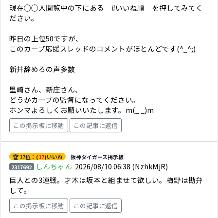
現在◯◯人閲覧中の下にある #いいね順 を押してみてく
ださい。
昨日の上位50ですが、
このカープ応援スレッドのコメントがほとんどです(^_^;)
新井辞めろの声多数
里崎さん、新庄さん、
どうかカープの監督になってください。
ホンマよろしくお願いいたします。m(_ _)m
この掲示板に移動
この記事に返信
🏆 17位：(
17
)いいね
阪神タイガース掲示板
しんちゃん
2026/08/10 06:38
(NzhkMjR)
2317692
巨人との3連戦。才木は坂本と組ませて欲しい。梅野は勘弁
して。
この掲示板に移動
この記事に返信