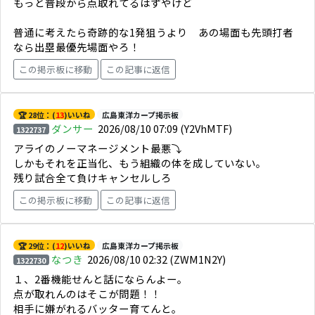
もっと普段から点取れてるはずやけど
普通に考えたら奇跡的な1発狙うより あの場面も先頭打者
なら出塁最優先場面やろ！
この掲示板に移動
この記事に返信
🏆 28位：(
13
)いいね
広島東洋カープ掲示板
ダンサー
2026/08/10 07:09
(Y2VhMTF)
1322737
アライのノーマネージメント最悪⤵️
しかもそれを正当化、もう組織の体を成していない。
残り試合全て負けキャンセルしろ
この掲示板に移動
この記事に返信
🏆 29位：(
12
)いいね
広島東洋カープ掲示板
なつき
2026/08/10 02:32
(ZWM1N2Y)
1322730
１、2番機能せんと話にならんよー。
点が取れんのはそこが問題！！
相手に嫌がれるバッター育てんと。