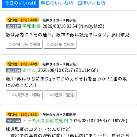
今日のいいね順
昨日のいいね順
画像いいね順
🏆 1位：(
39
)いいね
阪神タイガース掲示板
昭和歌謡
2026/08/10 03:54
(NmQyMzZ)
2317687
敵は身内に？その通り。阪神の敵は読売ではない。藤川球児
この掲示板に移動
この記事に返信
🏆 2位：(
35
)いいね
阪神タイガース掲示板
あむん
2026/08/10 07:17
(ZDU1MGF)
2317696
藤川｢敵はうちにあり｣っておめぇがそれを言うか！1番の敵
はおめぇだよ！
この掲示板に移動
この記事に返信
🏆 3位：(
30
)いいね
阪神タイガース掲示板
トラの大久保彦左衛門
2026/08/10 00:53
(YTU0Y2E)
2317684
球児監督のコメントなんだけど。
敵地での真夏の決戦に向け「敵は内にあり…と。自分たち