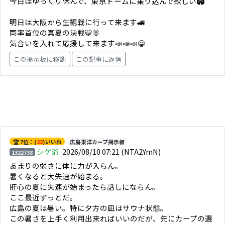
今日はゆっくり休んで、東京ドームに乗り込んで欲しい🏟️
明日は大阪から生観戦に行って来ます🚄
同率首位の真夏の決戦🐯🐰
気合いを入れて応援して来ます📣📣📣😁
この掲示板に移動
この記事に返信
🏆 7位：(
22
)いいね
広島東洋カープ掲示板
シゲ爺
2026/08/10 07:21
(NTA2YmN)
1322738
あまりの弱さに体に力が入らん。
暑くなると大失速が始まる。
肝心の夏に失速が始まったら話しにならん。
ここ最近ずっとだ。
広島の夏は暑い。特に夕方の凪はサウナ状態。
この暑さを上手く利用出来ればいいのだが、先にカープの選