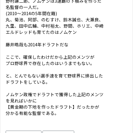
野村謙二郎、ノムケンは3連覇の下積みを作った
名監督の一人だ。
(2010〜2014の5年間在籍)
丸、菊池、阿部、のむすけ、鈴木誠也、大瀬良、
九里、田中広輔、中村裕太、野間、ホリエ、中崎
エルドレッドも育てたのはノムケン
藤井晧哉も2014年ドラフトだな
ここで、確保したわけだから上記のメンツが
プロ野球界で存在したのはいうまでもない。
と、とんでもない選手達を育て野球界に排出した
ドラフトをしている。
ノムケン政権でドラフトで獲得した上記のメンツ
を見ればいかに
【黄金期の下地を作ったドラフト】だったかが
分かる有能な監督である。