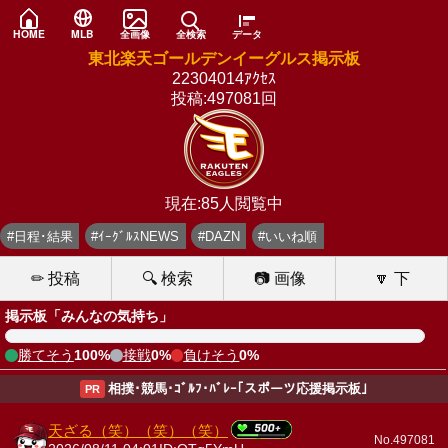
HOME
MLB
全画像
全検索
データ
東北楽天ゴールデンイーグルス掲示板
22304014ｱｸｾｽ
投稿:497081回
現在:85人閲覧中
#日程･結果
#ｲｰｸﾞﾙｽNEWS
#DAZN
#いいね順
✏ 投稿
🔍 検索
📷 画像
🔽 下
掲示板「みんなの気持ち」
勝てそう
100%
接戦
0%
負けそう
0%
相撲･競馬･ｺﾞﾙﾌ･ﾊﾞﾚｰ｢スポーツ応援掲示板｣
PR
天ざる（笑）（笑）（笑）
No.497081