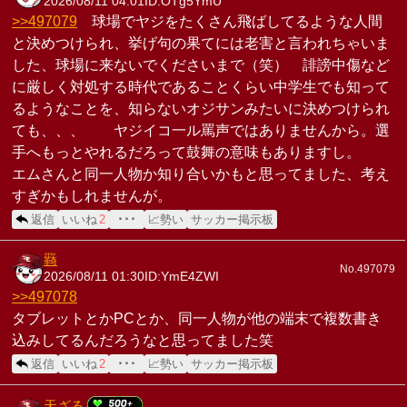
2026/08/11 04:01
ID:OTg5YmU
>>497079
球場でヤジをたくさん飛ばしてるような人間
と決めつけられ、挙げ句の果てには老害と言われちゃいま
した、球場に来ないでくださいまで（笑） 誹謗中傷など
に厳しく対処する時代であることくらい中学生でも知って
るようなことを、知らないオジサンみたいに決めつけられ
ても、、、 ヤジイコ一ル罵声ではありませんから。選
手へもっとやれるだろって鼓舞の意味もありますし。
エムさんと同一人物か知り合いかもと思ってました、考え
すぎかもしれませんが。
返信
いいね
2
･･･
📈勢い
サッカー掲示板
羇
No.497079
2026/08/11 01:30
ID:YmE4ZWI
>>497078
タブレットとかPCとか、同一人物が他の端末で複数書き
込みしてるんだろうなと思ってました笑
返信
いいね
2
･･･
📈勢い
サッカー掲示板
天ざる