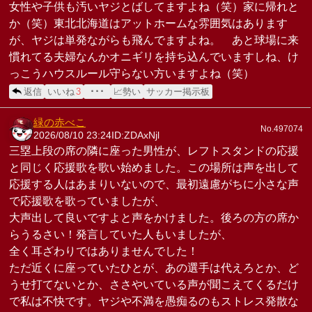
女性や子供も汚いヤジとばしてますよね（笑）家に帰れと
か（笑）東北北海道はアットホームな雰囲気はあります
が、ヤジは単発ながらも飛んでますよね。 あと球場に来
慣れてる夫婦なんかオニギリを持ち込んでいますしね、け
っこうハウスルール守らない方いますよね（笑）
返信
いいね
3
･･･
📈勢い
サッカー掲示板
緑の赤べこ
No.497074
2026/08/10 23:24
ID:ZDAxNjl
三塁上段の席の隣に座った男性が、レフトスタンドの応援
と同じく応援歌を歌い始めました。この場所は声を出して
応援する人はあまりいないので、最初遠慮がちに小さな声
で応援歌を歌っていましたが、
大声出して良いですよと声をかけました。後ろの方の席か
らうるさい！発言していた人もいましたが、
全く耳ざわりではありませんでした！
ただ近くに座っていたひとが、あの選手は代えろとか、ど
うせ打てないとか、ささやいている声が聞こえてくるだけ
で私は不快です。ヤジや不満を愚痴るのもストレス発散な