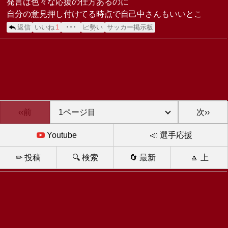
発言は色々な応援の仕方あるのに
自分の意見押し付けてる時点で自己中さんもいいとこ
返信
いいね
1
･･･
📈勢い
サッカー掲示板
‹‹前
次››
Youtube
📣 選手応援
✏ 投稿
🔍 検索
🔄 最新
🔼 上