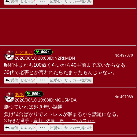
返信
いいね
4
･･･
📈勢い
サッカー掲示板
とどきち
No.497070
2026/08/10 20:03
ID:N2RkMDN
昭和生まれも100歳くらいから40手前まで広いからなあ。
30代で老害とか言われたらたまったもんじゃない。
返信
いいね
4
･･･
📈勢い
サッカー掲示板
ああ
No.497069
2026/08/10 19:08
ID:MGU5MDA
勝つていれば起き無い話題
負け試合ばかりでストレスが溜まるから話題になる。
⚾️好きな選手：
宗山 佐藤 辰己 マｯカスカ－
返信
いいね
3
･･･
📈勢い
サッカー掲示板