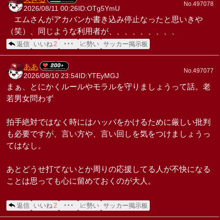
No.497078
2026/08/11 00:26
ID:OTg5YmU
エムさんがアカバンか書き込み停止なったと思いきや
（笑）、同じような利用者が、、、、、、、、、
返信
いいね
2
･･･
📈勢い
サッカー掲示板
ああ
No.497077
2026/08/10 23:54
ID:YTEyMGJ
まぁ、とにかくルールやモラルを守りましょうって話。老
若男女問わず
拍手絶対ではなく時にはハッパをかけるために厳しい批判
も必要ですが、言い方や、言い回しを気をつけましょうっ
てはなし。
あとどうせ打てないとか周りの応援してる人が不快になる
ことは思っても心に留めておくのが大人。
返信
いいね
2
･･･
📈勢い
サッカー掲示板