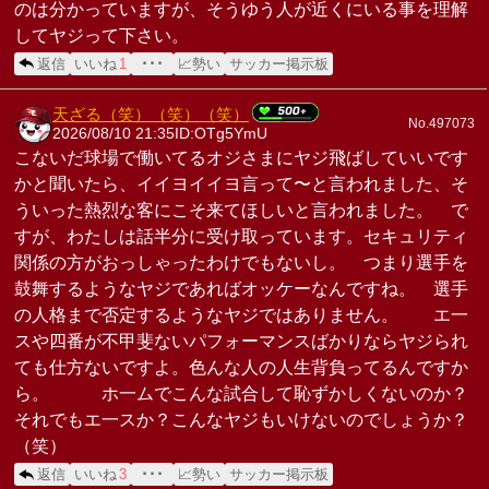
のは分かっていますが、そうゆう人が近くにいる事を理解
してヤジって下さい。
返信
いいね
1
･･･
📈勢い
サッカー掲示板
天ざる（笑）（笑）（笑）
No.497073
2026/08/10 21:35
ID:OTg5YmU
こないだ球場で働いてるオジさまにヤジ飛ばしていいです
かと聞いたら、イイヨイイヨ言って〜と言われました、そ
ういった熱烈な客にこそ来てほしいと言われました。 で
すが、わたしは話半分に受け取っています。セキュリティ
関係の方がおっしゃったわけでもないし。 つまり選手を
鼓舞するようなヤジであればオッケーなんですね。 選手
の人格まで否定するようなヤジではありません。 エ一
スや四番が不甲斐ないパフォーマンスばかりならヤジられ
ても仕方ないですよ。色んな人の人生背負ってるんですか
ら。 ホ一ムでこんな試合して恥ずかしくないのか？
それでもエ一スか？こんなヤジもいけないのでしょうか？
（笑）
返信
いいね
3
･･･
📈勢い
サッカー掲示板