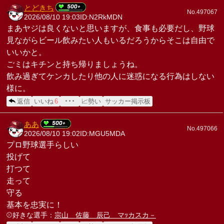
とどきち
No.497067
2026/08/10 19:03
ID:N2RkMDN
まあヤジは良くないと思いますが、食事も必要だし、野球
見ながらビール飲みたい人もいるだろうからそこは自由で
いいかと。
ごミはキチンと持ち帰りましょうね。
飲み過ぎてケンカしたり他の人に迷惑になる行為はしない
様に。
返信
いいね
6
･･･
📈勢い
サッカー掲示板
ああ
No.497066
2026/08/10 19:02
ID:MGU5MDA
プロ野球選手らしい
投げて
打つて
走って
守る
基本を忠実に！
⚾️好きな選手：
宗山 佐藤 辰己 マｯカスカ－