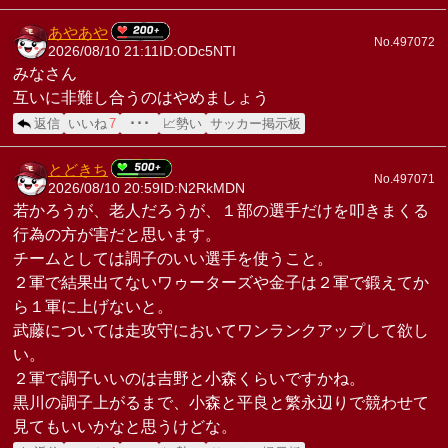
あやあや
No.497072
2026/08/10 21:11
ID:ODc5NTI
みなさん
互いに非難し合うのはやめましょう
返信
いいね
7
･･･
📈勢い
サッカー掲示板
とどきち
No.497071
2026/08/10 20:59
ID:N2RkMDN
若かろうが、老人だろうが、１部の選手だけを叩きまくる
行為の方が害だと思います。
チームとしては調子のいい選手を使うこと。
２軍で結果出てないワゥーターズや金子は２軍で鍛えてか
ら１軍に上げないと。
武藤については走攻守においてワンランクアップして欲し
い。
２軍で調子いいのは吉野と小森くらいですかね。
黒川の調子上がるまで、小森と平良と繁永辺りで競わせて
見てもいいかなと思うけどな。