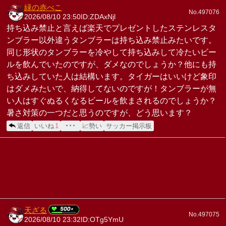
緑の赤べこ
No.497076
2026/08/10 23:50
ID:ZDAxNjl
持ち込み禁止と言えば楽天でプレゼントしたステンレスタ
ンブラー以外違うタンブラーは持ち込み禁止みたいです。
同じ形状のタンブラーを冷やして持ち込みして冷たいビー
ルを飲んでいたのですが、ダメなのでしょうか？他にも持
ち込みしていた人は結構います。タイガーはいいけど象印
はダメみたいで、納得してないのですが！タンブラーが無
い人はすぐぬるくなるビールを飲まされるのでしょうか？
暑さ対策の一つだと思うのですが、どう思います？
返信
いいね
1
･･･
📈勢い
サッカー掲示板
天ざる
No.497075
2026/08/10 23:32
ID:OTg5YmU