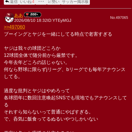
返信
いいね
4
･･･
📈勢い
サッカー掲示板
ああ
No.497065
2026/08/10 18:32
ID:YTEyMGJ
>>497060
ブーイングとヤジを一緒にしてる時点で老害すぎる
ヤジは我々の球団どころか
12球団全体で随分前から厳禁です。
今年去年どころの話じゃない。
何なら野球に限らずjリーグ、bリーグでも毎年アナウンス
してる。
過度な批判とヤジはやめろって
各球団年に数回注意喚起SNSでも現地でもアナウンスして
る
それすら知らないって普通にやばすぎる。
で、呑気に飯食ってるぬるいやつしかいない