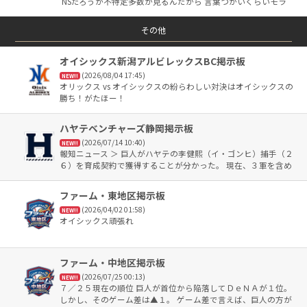
NSだろうが不特定多数が見るんだから 言葉つかいくらいモラ
ルを守りましょうって話 批判は構わんが 選手が戦ってるのに
どうせ負けるだの 吐口のようなネガキャン ミスしたらやめろ
その他
要らないだの そのようなワードは誹謗中傷やヤジは 厳禁。そ
れはネットの世界でも球場でも同じ いい年した大人がそういう
オイシックス新潟アルビレックスBC掲示板
事をいうなって話です。 令和の時代はそう言うのはもう認めら
れないってこと 球団やチームが甘いから好き放題ヤジを言える
(2026/08/04 17:45)
NEW!!
環境にしないと変わらないって考え方は今の時代 御法度なんで
オリックス vs オイシックスの紛らわしい対決はオイシックスの
すよ。 どうしても言いたいなら聞こえないよう独り言でぶつぶ
勝ち！がたほー！
つ言ってくれってわけです。
ハヤテベンチャーズ静岡掲示板
(2026/07/14 10:40)
NEW!!
報知ニュース ＞ 巨人がハヤテの李健熙（イ・ゴンヒ）捕手（２
６）を育成契約で獲得することが分かった。 現在、３軍を含め
たファームの捕手陣が決して潤沢とは言えず、厚みを持たせる
狙い。 ここまで３０試合に出場し、打率２割２分４厘、７打点
ファーム・東地区掲示板
＞
(2026/04/02 01:58)
NEW!!
オイシックス頑張れ
ファーム・中地区掲示板
(2026/07/25 00:13)
NEW!!
７／２５現在の順位 巨人が首位から陥落してＤｅＮＡが１位。
しかし、そのゲーム差は▲１。 ゲーム差で言えば、巨人の方が