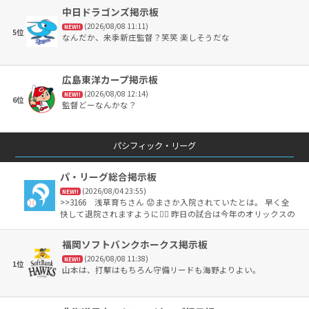
2.3年前に比べてスタミナとかコントロールも良く無い。これか
中日ドラゴンズ掲示板
らは速球の尾形と軟投の平良の右腕ダブルエースがチームを引
(2026/08/08 11:11)
っ張ってくれ。
NEW!!
5位
なんだか、来季新庄監督？笑笑 楽しそうだな
広島東洋カープ掲示板
(2026/08/08 12:14)
NEW!!
6位
監督どーなんかな？
パシフィック・リーグ
パ・リーグ総合掲示板
(2026/08/04 23:55)
NEW!!
>>3166 浅草育ちさん 😟まさか入院されていたとは。 早く全
快して退院されますように🙂‍↕️ 昨日の試合は今年のオリックスの
ベストゲームだったと思います✨ 自分はスカパーでのTV観戦で
したが、現地のオリックスファンの熱気が凄かったですね✨ 😅
福岡ソフトバンクホークス掲示板
来田のサヨナラの瞬間には自宅で絶叫してしまいました❗️ 今日
(2026/08/08 11:38)
のマリーンズは5対3で西武に勝利👍 益田投手がNPB史上4人目
NEW!!
1位
山本は、打撃はもちろん守備リードも海野よりよい。
の通算250セーブ🏆 凄い記録ですね✨おめでとうございます😊
繰り返しになりますが、浅草育ちさんも早く退院なされてZOZ
Oマリンスタジアムでマリーンズの応援📣を楽しんで下さい🏟️
また今年の夏は格別に暑いので身体を労って下さい🙂‍↕️