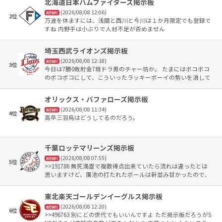
北海道日本ハムファイターズ掲示板
(2026/08/08 12:06)
NEW!!
2位
万波を休ますには、浅間と西川と今川は１か月限定でも登録で
すね 内野手は小ぶりで人材不足が否めません
埼玉西武ライオンズ掲示板
(2026/08/08 12:18)
NEW!!
3位
今日は7勝0敗貯金7現ドラ男のチャー坊か。 たまにはボコボコ
のボコボコにして、こういったラッキーボーイの勢いを消して
みたら？ 前田に1つでも負け付ける、これも同じだね。
オリックス・バファローズ掲示板
(2026/08/08 11:34)
NEW!!
4位
高卒三羽烏はどうしてるのだろう。
千葉ロッテマリーンズ掲示板
(2026/08/08 07:55)
NEW!!
5位
>>191786 無死満塁で複数得点出来ていたら流れは違ったとは
思いますけど、廣池の打たれたボールは軒並み甘かったので、
あんな球ばかり投げていたら援護あろうがなかろうが打たれる
でしょう。 打線のせいというか、サブローさんは〝みんな〟っ
東北楽天ゴールデンイーグルス掲示板
て言ってましたね。 誰かのせいにあえてするなら、その〝みん
(2026/08/08 12:20)
な〟を使っているサブローさんのせいでは？
NEW!!
6位
>>496763 別にどの世代でもいいんですよ ただ掲示板だろうがS