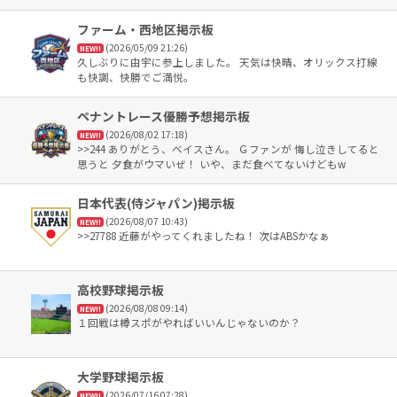
上にいるというおもしろい状態。
ファーム・西地区掲示板
(2026/05/09 21:26)
NEW!!
久しぶりに由宇に参上しました。 天気は快晴、オリックス打線
も快調、快勝でご満悦。
ペナントレース優勝予想掲示板
(2026/08/02 17:18)
NEW!!
>>244 ありがとう、ベイスさん。 Ｇファンが 悔し泣きしてると
思うと 夕食がウマいぜ！ いや、まだ食べてないけどもw
日本代表(侍ジャパン)掲示板
(2026/08/07 10:43)
NEW!!
>>27788 近藤がやってくれましたね！ 次はABSかなぁ
高校野球掲示板
(2026/08/08 09:14)
NEW!!
１回戦は樽スポがやればいいんじゃないのか？
大学野球掲示板
(2026/07/16 07:28)
NEW!!