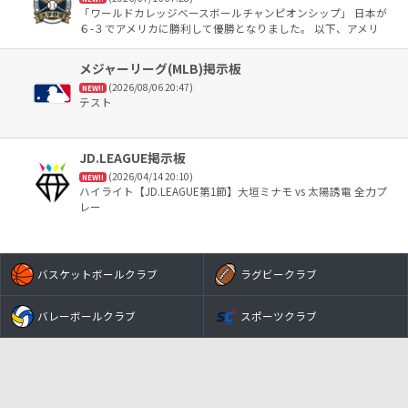
「ワールドカレッジベースボールチャンピオンシップ」 日本が
６-３でアメリカに勝利して優勝となりました。 以下、アメリ
カ、台湾、韓国という順でした。 ＭＶＰは榊原七斗選手が選ば
れました。
メジャーリーグ(MLB)掲示板
(2026/08/06 20:47)
NEW!!
テスト
JD.LEAGUE掲示板
(2026/04/14 20:10)
NEW!!
ハイライト【JD.LEAGUE第1節】大垣ミナモ vs 太陽誘電 全力プ
レー
バスケットボールクラブ
ラグビークラブ
バレーボールクラブ
スポーツクラブ