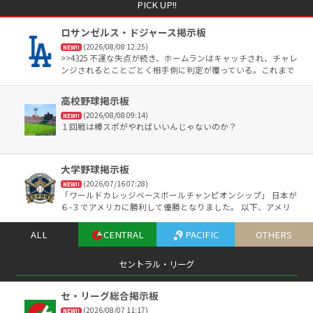
PICK UP!!
ロサンゼルス・ドジャース掲示板
(2026/08/08 12:25)
NEW!!
>>4325 不運な失点が続き、ホームランはキャッチされ、チャレ
ンジされるとことごとく相手側に判定が覆っている。これまで
は逆だったのにね。 ロバーツは野球の神様に見放されているん
だよ。野球を舐めちゃいけないって事。
高校野球掲示板
(2026/08/08 09:14)
NEW!!
１回戦は樽スポがやればいいんじゃないのか？
大学野球掲示板
(2026/07/16 07:28)
NEW!!
「ワールドカレッジベースボールチャンピオンシップ」 日本が
６-３でアメリカに勝利して優勝となりました。 以下、アメリ
カ、台湾、韓国という順でした。 ＭＶＰは榊原七斗選手が選ば
れました。
ALL
CENTRAL
PACIFIC
OTHERS
セントラル・リーグ
セ・リーグ総合掲示板
(2026/08/07 11:17)
NEW!!