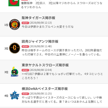
優勝阪神 2位巨人 3位以降マジわからん スワローズはどうな
るマジわからん
阪神タイガース掲示板
(2026/08/08 12:13)
NEW!!
1位
今日は伊原かまたブルペン大変そうだな
読売ジャイアンツ掲示板
(2026/08/08 11:48)
NEW!!
2位
昨日は相手チームのエースが調子良かっただけ。2002年最強だ
った打線でさえ、中日の川上憲伸にノーノーを食らっている。
全く気にする必要はない。
東京ヤクルトスワローズ掲示板
(2026/08/08 12:04)
NEW!!
3位
>>471817 伊藤は２軍でもショボい打撃だった。 4タコというと
ころだろう！
横浜DeNAベイスターズ掲示板
(2026/08/08 11:25)
NEW!!
4位
やっぱり平良はベイスターズのエースになって欲しい。いや絶
対なれる選手だと思ってる。東？あいつはあかんよ左腕として
のエースなら東一択やろ。でも最近は完投、完封も減ってきて