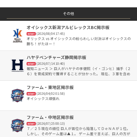
その他
オイシックス新潟アルビレックスBC掲示板
(2026/08/04 17:45)
NEW!!
オリックス vs オイシックスの紛らわしい対決はオイシックスの
勝ち！がたほー！
ハヤテベンチャーズ静岡掲示板
(2026/07/14 10:40)
NEW!!
報知ニュース ＞ 巨人がハヤテの李健熙（イ・ゴンヒ）捕手（２
６）を育成契約で獲得することが分かった。 現在、３軍を含め
たファームの捕手陣が決して潤沢とは言えず、厚みを持たせる
狙い。 ここまで３０試合に出場し、打率２割２分４厘、７打点
ファーム・東地区掲示板
＞
(2026/04/02 01:58)
NEW!!
オイシックス頑張れ
ファーム・中地区掲示板
(2026/07/25 00:13)
NEW!!
７／２５現在の順位 巨人が首位から陥落してＤｅＮＡが１位。
しかし、そのゲーム差は▲１。 ゲーム差で言えば、巨人の方が