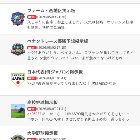
上にいるというおもしろい状態。
ファーム・西地区掲示板
(2026/05/09 21:26)
NEW!!
久しぶりに由宇に参上しました。 天気は快晴、オリックス打線
も快調、快勝でご満悦。
ペナントレース優勝予想掲示板
(2026/08/02 17:18)
NEW!!
>>244 ありがとう、ベイスさん。 Ｇファンが 悔し泣きしてると
思うと 夕食がウマいぜ！ いや、まだ食べてないけどもw
日本代表(侍ジャパン)掲示板
(2026/08/07 10:43)
NEW!!
>>27788 近藤がやってくれましたね！ 次はABSかなぁ
高校野球掲示板
(2026/08/07 21:31)
NEW!!
>>36032 だーかーらー HIMASPO廃刊させたがりくそじじ……
コホン HIMASPO廃刊させたがり老紳士👴め😡 逝っちゃっ
た？ って何😡 夏季休業中って言ったでしょ😤 2回戦の全部
の組み合わせが決まったら発刊する予定😤 これは毎夏同様😤
大学野球掲示板
(2026/07/16 07:28)
NEW!!