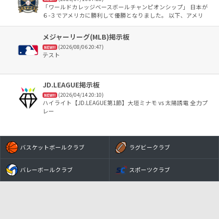
「ワールドカレッジベースボールチャンピオンシップ」 日本が
６-３でアメリカに勝利して優勝となりました。 以下、アメリ
カ、台湾、韓国という順でした。 ＭＶＰは榊原七斗選手が選ば
れました。
メジャーリーグ(MLB)掲示板
(2026/08/06 20:47)
NEW!!
テスト
JD.LEAGUE掲示板
(2026/04/14 20:10)
NEW!!
ハイライト【JD.LEAGUE第1節】大垣ミナモ vs 太陽誘電 全力プ
レー
バスケットボールクラブ
ラグビークラブ
バレーボールクラブ
スポーツクラブ