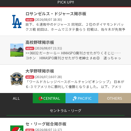
PICK UP!!
ロサンゼルス・ドジャース掲示板
(2026/08/07 18:30)
NEW!!
目下、６連敗中のドジャース 同地区、２位のダイヤモンドバッ
クス戦 前回は、ホームで三タテ食らう 初戦は、佐々木が先発予
定 ９連敗だけはしませんように🥺
高校野球掲示板
(2026/08/07 21:31)
NEW!!
>>36032 だーかーらー HIMASPO廃刊させたがりくそじじ……
コホン HIMASPO廃刊させたがり老紳士👴め😡 逝っちゃっ
た？ って何😡 夏季休業中って言ったでしょ😤 2回戦の全部
の組み合わせが決まったら発刊する予定😤 これは毎夏同様😤
大学野球掲示板
(2026/07/16 07:28)
NEW!!
「ワールドカレッジベースボールチャンピオンシップ」 日本が
６-３でアメリカに勝利して優勝となりました。 以下、アメリ
カ、台湾、韓国という順でした。 ＭＶＰは榊原七斗選手が選ば
れました。
ALL
CENTRAL
PACIFIC
OTHERS
セントラル・リーグ
セ・リーグ総合掲示板
(2026/08/07 11:17)
NEW!!