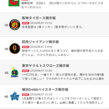
優勝阪神 2位巨人 3位以降マジわからん スワローズはどうな
るマジわからん
阪神タイガース掲示板
(2026/08/07 23:15)
NEW!!
1位
来季監督は 1軍ミッキー 2軍矢野がいいと思う。
読売ジャイアンツ掲示板
(2026/08/07 23:04)
NEW!!
2位
野球やってた人は分かると思うけど、絶好調の投手来たらまあ
打てんよ。 だから今日はしゃあない…
東京ヤクルトスワローズ掲示板
(2026/08/07 23:20)
NEW!!
3位
>>471783 あ、一緒です！ 我らが愛知の星、澤井を当分の間4番
で使って欲しい！ ウチの中でサトテルや森下になれるのは澤井
と田中陽翔だけだもんね。 という訳で田中陽翔も上げてくれ
よ。 武岡よりロマンがあるしね。 サードのエラーは村上で慣
横浜DeNAベイスターズ掲示板
れてるし…
(2026/08/07 23:14)
NEW!!
4位
1点差勝ちが増えたのはレイノルズをクローザーとして固定で
きた事が一番大きいと思う。山﨑に執着してたら今頃恐ろしい
ことになっていたと思う😱