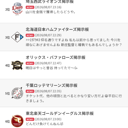
埼玉西武ライオンズ掲示板
(2026/08/07 23:16)
NEW!!
2位
山川を金銭で獲得したらどうや。
北海道日本ハムファイターズ掲示板
(2026/08/07 22:29)
NEW!!
3位
>>197943 仰る通りですよね 私も以前から思ってました 今川を
頑なにあげませんよね 新庄監督と確執でもあるんでしょうか？
今川の1軍で活躍する姿を 首を長くして待ってます
オリックス・バファローズ掲示板
(2026/08/07 22:47)
NEW!!
4位
明日はやっと曽谷 待ってたで〜🥳
千葉ロッテマリーンズ掲示板
(2026/08/07 22:35)
NEW!!
5位
チケット代、他の球団と比べるとかなり安い方だよ😁平日に行
きましょう。
東北楽天ゴールデンイーグルス掲示板
(2026/08/07 23:00)
NEW!!
6位
どんだけ負けてんねん🤣