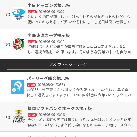
中日ドラゴンズ掲示板
(2026/08/07 23:22)
NEW!!
5位
とにかく樋口が頼もしい。対比されるのが有名なあの彼だから
更にってのもあるけど笑 いやそれにしても樋口は良い仕事して
る。
広島東洋カープ掲示板
(2026/08/07 23:19)
NEW!!
6位
打線はほとんどの選手が毎日打順をコロコロ変えられて混乱
し、連携が難しいと思います。 そのような受難の中でも自分自
身の力を出せるよう、がんばってほしいです。
パシフィック・リーグ
パ・リーグ総合掲示板
(2026/08/04 23:55)
NEW!!
>>3166 浅草育ちさん 😟まさか入院されていたとは。 早く全
快して退院されますように🙂‍↕️ 昨日の試合は今年のオリックスの
ベストゲームだったと思います✨ 自分はスカパーでのTV観戦で
したが、現地のオリックスファンの熱気が凄かったですね✨ 😅
福岡ソフトバンクホークス掲示板
来田のサヨナラの瞬間には自宅で絶叫してしまいました❗️ 今日
(2026/08/07 23:16)
のマリーンズは5対3で西武に勝利👍 益田投手がNPB史上4人目
NEW!!
1位
今シーズン柳町の代打は頼りになるな 本当はスタメンで名を連
の通算250セーブ🏆 凄い記録ですね✨おめでとうございます😊
ねないといけないしまだ代打枠になるのは早いぞ 絶対にスタメ
繰り返しになりますが、浅草育ちさんも早く退院なされてZOZ
ンの座を奪い返してこい
Oマリンスタジアムでマリーンズの応援📣を楽しんで下さい🏟️
また今年の夏は格別に暑いので身体を労って下さい🙂‍↕️