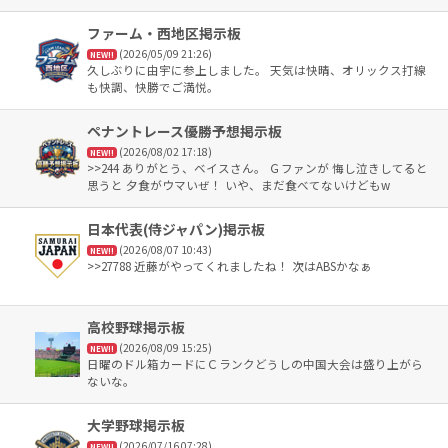
上にいるというおもしろい状態。
ファーム・西地区掲示板
(2026/05/09 21:26)
NEW!!
久しぶりに由宇に参上しました。 天気は快晴、オリックス打線
も快調、快勝でご満悦。
ペナントレース優勝予想掲示板
(2026/08/02 17:18)
NEW!!
>>244 ありがとう、ベイスさん。 Ｇファンが 悔し泣きしてると
思うと 夕食がウマいぜ！ いや、まだ食べてないけどもw
日本代表(侍ジャパン)掲示板
(2026/08/07 10:43)
NEW!!
>>27788 近藤がやってくれましたね！ 次はABSかなぁ
高校野球掲示板
(2026/08/09 15:25)
NEW!!
日曜のドル箱カードにＣランクどうしの中国大会は盛り上がら
ないな。
大学野球掲示板
(2026/07/16 07:28)
NEW!!