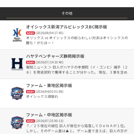
その他
オイシックス新潟アルビレックスBC掲示板
(2026/08/04 17:45)
NEW!!
オリックス vs オイシックスの紛らわしい対決はオイシックスの
勝ち！がたほー！
ハヤテベンチャーズ静岡掲示板
(2026/07/14 10:40)
NEW!!
報知ニュース ＞ 巨人がハヤテの李健熙（イ・ゴンヒ）捕手（２
６）を育成契約で獲得することが分かった。 現在、３軍を含め
たファームの捕手陣が決して潤沢とは言えず、厚みを持たせる
狙い。 ここまで３０試合に出場し、打率２割２分４厘、７打点
ファーム・東地区掲示板
＞
(2026/04/02 01:58)
NEW!!
オイシックス頑張れ
ファーム・中地区掲示板
(2026/07/25 00:13)
NEW!!
７／２５現在の順位 巨人が首位から陥落してＤｅＮＡが１位。
しかし、そのゲーム差は▲１。 ゲーム差で言えば、巨人の方が