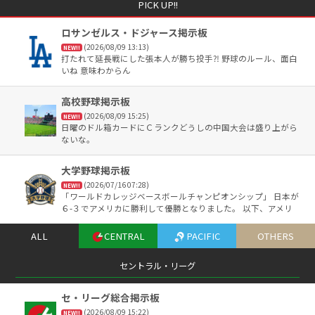
PICK UP!!
ロサンゼルス・ドジャース掲示板
(2026/08/09 13:13)
NEW!!
打たれて延長戦にした張本人が勝ち投手⁈ 野球のルール、面白
いね 意味わからん
高校野球掲示板
(2026/08/09 15:25)
NEW!!
日曜のドル箱カードにＣランクどうしの中国大会は盛り上がら
ないな。
大学野球掲示板
(2026/07/16 07:28)
NEW!!
「ワールドカレッジベースボールチャンピオンシップ」 日本が
６-３でアメリカに勝利して優勝となりました。 以下、アメリ
カ、台湾、韓国という順でした。 ＭＶＰは榊原七斗選手が選ば
れました。
ALL
CENTRAL
PACIFIC
OTHERS
セントラル・リーグ
セ・リーグ総合掲示板
(2026/08/09 15:22)
NEW!!