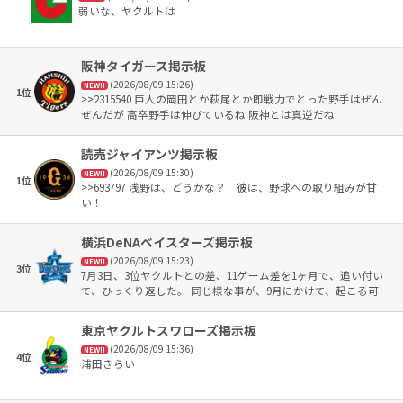
弱いな、ヤクルトは
阪神タイガース掲示板
(2026/08/09 15:26)
NEW!!
1位
>>2315540 巨人の岡田とか萩尾とか即戦力でとった野手はぜん
ぜんだが 高卒野手は伸びているね 阪神とは真逆だね
読売ジャイアンツ掲示板
(2026/08/09 15:30)
NEW!!
1位
>>693797 浅野は、どうかな？ 彼は、野球への取り組みが甘
い！
横浜DeNAベイスターズ掲示板
(2026/08/09 15:23)
NEW!!
3位
7月3日、3位ヤクルトとの差、11ゲーム差を1ヶ月で、追い付い
て、ひっくり返した。 同じ様な事が、9月にかけて、起こる可
能性が日に日に高くなって来ました。 8，5差です。早ければ、
来月の今頃、追い付いてるかも知れません😗😗 因みに、去年
東京ヤクルトスワローズ掲示板
の9月は、16勝6敗1分け。 折角、阪神も巨人もモタモタして、
(2026/08/09 15:36)
待ってくれてるのに、ご好意に甘えさせて貰いたいてす
NEW!!
4位
浦田きらい
（笑）。 取り敢えず、借金完済を8月の目標に頑張れ😗😗😗