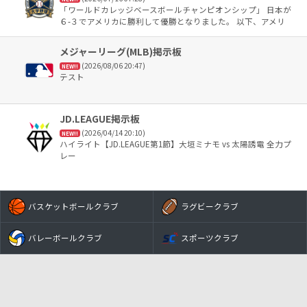
「ワールドカレッジベースボールチャンピオンシップ」 日本が
６-３でアメリカに勝利して優勝となりました。 以下、アメリ
カ、台湾、韓国という順でした。 ＭＶＰは榊原七斗選手が選ば
れました。
メジャーリーグ(MLB)掲示板
(2026/08/06 20:47)
NEW!!
テスト
JD.LEAGUE掲示板
(2026/04/14 20:10)
NEW!!
ハイライト【JD.LEAGUE第1節】大垣ミナモ vs 太陽誘電 全力プ
レー
バスケットボールクラブ
ラグビークラブ
バレーボールクラブ
スポーツクラブ