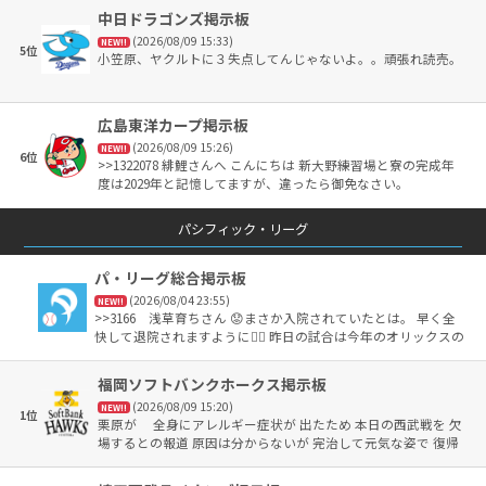
中日ドラゴンズ掲示板
(2026/08/09 15:33)
NEW!!
5位
小笠原、ヤクルトに３失点してんじゃないよ。。頑張れ読売。
広島東洋カープ掲示板
(2026/08/09 15:26)
NEW!!
6位
>>1322078 緋鯉さんへ こんにちは 新大野練習場と寮の完成年
度は2029年と記憶してますが、違ったら御免なさい。
パシフィック・リーグ
パ・リーグ総合掲示板
(2026/08/04 23:55)
NEW!!
>>3166 浅草育ちさん 😟まさか入院されていたとは。 早く全
快して退院されますように🙂‍↕️ 昨日の試合は今年のオリックスの
ベストゲームだったと思います✨ 自分はスカパーでのTV観戦で
したが、現地のオリックスファンの熱気が凄かったですね✨ 😅
福岡ソフトバンクホークス掲示板
来田のサヨナラの瞬間には自宅で絶叫してしまいました❗️ 今日
(2026/08/09 15:20)
のマリーンズは5対3で西武に勝利👍 益田投手がNPB史上4人目
NEW!!
1位
栗原が 全身にアレルギー症状が 出たため 本日の西武戦を 欠
の通算250セーブ🏆 凄い記録ですね✨おめでとうございます😊
場するとの報道 原因は分からないが 完治して元気な姿で 復帰
繰り返しになりますが、浅草育ちさんも早く退院なされてZOZ
してほしいね https://news.yahoo.co.jp/articles/f70550f285b2ec
Oマリンスタジアムでマリーンズの応援📣を楽しんで下さい🏟️
f28013016e3252d502d9382505
また今年の夏は格別に暑いので身体を労って下さい🙂‍↕️