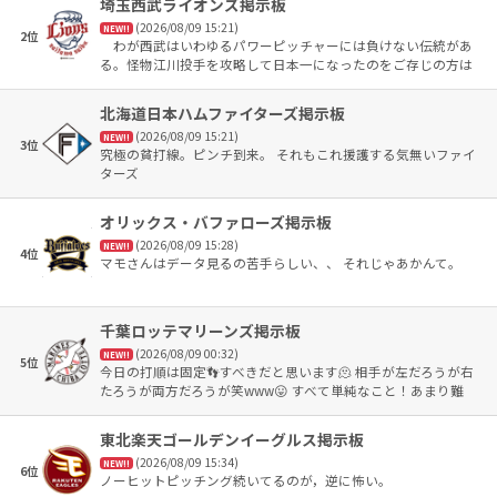
埼玉西武ライオンズ掲示板
(2026/08/09 15:21)
NEW!!
2位
わが西武はいわゆるパワーピッチャーには負けない伝統があ
る。怪物江川投手を攻略して日本一になったのをご存じの方は
いるはずだ。ロッテの村田兆治（村田さんをご存じの方はいる
のか）も、村田に打球を取らせるために、犠打ではない投手ゴ
北海道日本ハムファイターズ掲示板
ロになるしつこいほどのバント攻勢で崩した。 極め付きは田
(2026/08/09 15:21)
中将大。ネットで調べた。田中のNPB通算対戦成績（2007年〜
NEW!!
3位
究極の貧打線。ピンチ到来。 それもこれ援護する気無いファイ
2013年時点）は日本ハム23勝6敗、オリックス17勝3敗、ソフト
ターズ
バンク16勝3敗、西武7勝13敗。西武のみが勝ち越している。ダ
ルビッシュ有には大幅に負け越してはいるが、他チームよりは
ましだった。 皆さん、今日の前田から先輩の中村剛が本塁打
オリックス・バファローズ掲示板
を打つことを夢見ようではないか。可能性は皆無ではないと思
(2026/08/09 15:28)
NEW!!
う。
4位
マモさんはデータ見るの苦手らしい、、 それじゃあかんて。
千葉ロッテマリーンズ掲示板
(2026/08/09 00:32)
NEW!!
5位
今日の打順は固定👣すべきだと思います🫠 相手が左だろうが右
たろうが両方だろうが笑www😛 すべて単純なこと！あまり難
しく考えずに💡 同じ人間同士がやっているんだからミスなんて
当たり前！ いかに最少に防ぐか… 今日も勝とう🙏
東北楽天ゴールデンイーグルス掲示板
(2026/08/09 15:34)
NEW!!
6位
ノーヒットピッチング続いてるのが，逆に怖い。