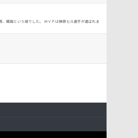
湾、韓国という順でした。 ＭＶＰは榊原七斗選手が選ばれま