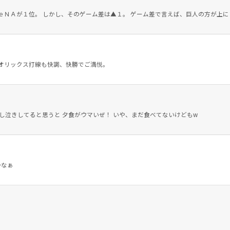
ｅＮＡが１位。 しかし、そのゲーム差は▲１。 ゲーム差で言えば、巨人の方が上
、オリックス打線も快調、快勝でご満悦。
 悔し泣きしてると思うと 夕食がウマいぜ！ いや、まだ食べてないけどもw
かなぁ