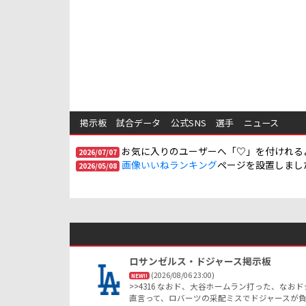
掲示板
試合データ
公式SNS
選手
ニュース
お気に入りのユーザーへ「♡」を付けれる
2026/07/07
画像いいねランキング
ページを設置しまし
2026/05/08
ロサンゼルス・ドジャース掲示板
(2026/08/06 23:00)
NEW!!
>>4316 なおド、大谷ホームラン打った、
直言って、ロバーツの采配ミスでドジャースが