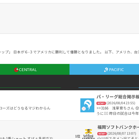
ップ」 日本が６-３でアメリカに勝利して優勝となりました。 以下、アメリカ、台
CENTRAL
PACIFIC
パ・リーグ総合掲示
(2026/08/04 23:55)
NEW!!
ワローズはどうなるマジわからん
>>3166 浅草育ちさん
うに🙂‍↕️ 昨日の試合
パーでのTV観戦でしたが
のサヨナラの瞬間には自宅
福岡ソフトバンクホ
勝利👍 益田投手がNPB
(2026/08/07 13:07)
います😊 繰り返しにな
NEW!!
1位
しかも1番ショート すげぇ名前だな
山川がスタメン出てると