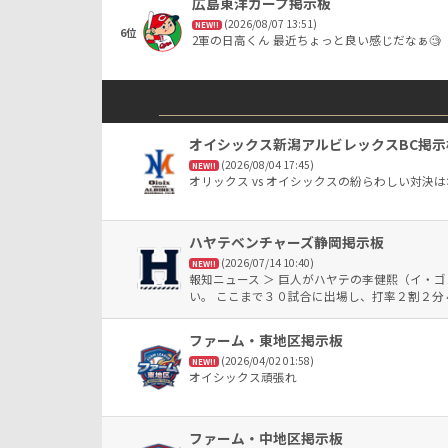
広島東洋カープ掲示板
(2026/08/07 13:51)
NEW!!
6位
2軍の日高くん 最近ちょっと良い感じだなぁ🧐
オイシックス新潟アルビレックスBC掲示
(2026/08/04 17:45)
NEW!!
オリックス vs オイシックスの紛らわしい対決
ハヤテベンチャーズ静岡掲示板
(2026/07/14 10:40)
NEW!!
報知ニュース ＞ 巨人がハヤテの李健熙（イ・
い。 ここまで３０試合に出場し、打率２割２分
ファーム・東地区掲示板
(2026/04/02 01:58)
NEW!!
オイシックス頑張れ
ファーム・中地区掲示板