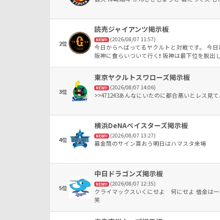
読売ジャイアンツ掲示板
(2026/08/07 11:57)
NEW!!
2位
今日からへばってるヤクルトと対戦です。 今日
阪神に食らいついて行く❗ 阪神は最下位を脱出
連勝が止まると同じ数だけ連敗する癖があるか
が食らう可能性があります。 阪神の新外国人
東京ヤクルトスワローズ掲示板
タンドへ放り込みました。 ボコボコ打線横浜
(2026/08/07 14:06)
かりませんが要注意です。 残り試合が少なくな
NEW!!
3位
>>471243あんなにいたのに都合悪いとレス見
ぼすと苦しくなります。 まだまだ暑さが続い
しい❗ 優勝のチャンスがあるから掴んで欲しい❗
う❗ ハワード頼むぞ～❗ 今日は、大城、岸田どち
横浜DeNAベイスターズ掲示板
(2026/08/07 13:27)
NEW!!
4位
募金筒のサイン貰おう明日はハマスタ来場
中日ドラゴンズ掲示板
(2026/08/07 12:35)
NEW!!
5位
クライマックスいくにせよ 何にせよ 借金は
笑