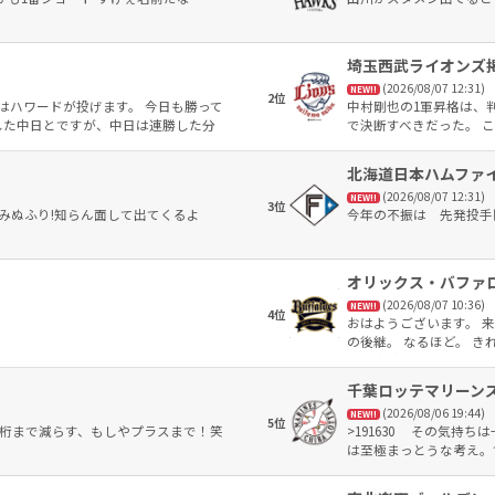
ジアムでマリーンズの応援
を労って下さい🙂‍↕️
埼玉西武ライオンズ
(2026/08/07 12:31)
NEW!!
2位
はハワードが投げます。 今日も勝って
中村剛也の1軍昇格は、
した中日とですが、中日は連勝した分
で決断すべきだった。 
らもし今日阪神が勝つと三タテを中日
手」に見えてしまう。 
が三振ばかりしてたのが二試合で二本ス
で、優秀な指揮官なら戦
北海道日本ハムファ
のナシオンみたいに救世主になるのかわ
い方や戦力整備を、もっ
(2026/08/07 12:31)
っています。 ここからは下位に取りこ
もっと早いタイミングだ
NEW!!
3位
てみぬふり!知らん面して出てくるよ
今年の不振は 先発投手
て大変ですが最後の踏ん張りを見せて欲
 今日も勝って阪神に食らいついて行こ
らを使うのだろうか❓ 勝つ❗勝つ❗勝つ❗
オリックス・バファ
(2026/08/07 10:36)
NEW!!
4位
おはようございます。 
の後継。 なるほど。 き
な。!(^^)!
千葉ロッテマリーン
(2026/08/06 19:44)
NEW!!
5位
一桁まで減らす、もしやプラスまで！笑
>191630 その気持
は至極まっとうな考え。
まは5位より4位の方が嬉
だったかなんて大して気