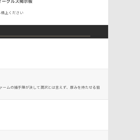
イーグルス掲示板
実。５位だったらたぶん獲れなかった。もっとも西武の代わ
もしれないけど。 結論として、チームは勝利を最優先にす
から橋上ください
てCS出場も無理になったら、順位にこだわらず翌年以降のた
ラフト戦略も含め、目先の勝利を重視しないこともありえ
ーションを考えて戦うのがいいような気もします。
ファームの捕手陣が決して潤沢とは言えず、厚みを持たせる狙