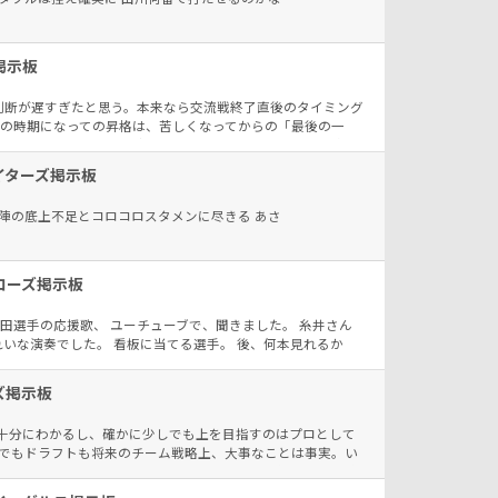
📣を楽しんで下さい🏟️ また今年の夏は格別に暑いので身体
掲示板
判断が遅すぎたと思う。本来なら交流戦終了直後のタイミング
この時期になっての昇格は、苦しくなってからの「最後の一
ターニングポイントは交流戦だった。長谷川が離脱した時点
略や戦力運用を見直していたはずだ。 1シーズンを通した戦
イターズ掲示板
と意識してほしい。ベテランを投入するなら、今ではなく、
ったと思う。
陣の底上不足とコロコロスタメンに尽きる あさ
ローズ掲示板
来田選手の応援歌、 ユーチューブで、聞きました。 糸井さん
れいな演奏でした。 看板に当てる選手。 後、何本見れるか
ズ掲示板
ちは十分にわかるし、確かに少しでも上を目指すのはプロとして
でもドラフトも将来のチーム戦略上、大事なことは事実。い
しいが、後になってみれば2026年シーズンが４位だったか5位
にならなくなるでしょう。 逆に去年、最下位になったおか