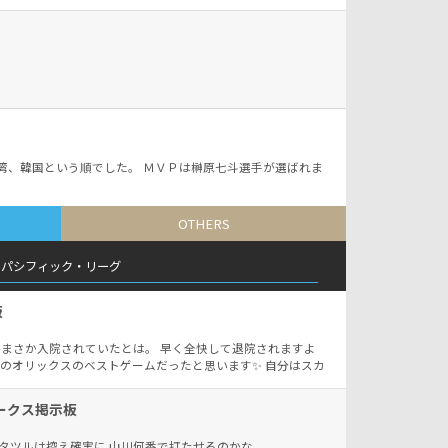
湾、韓国という順でした。 ＭＶＰは榊原七斗選手が選ばれま
OTHERS
パシフィック・リーグ
板
 😟まさか入院されていたとは。 早く全快して退院されますよ
は今年のオリックスのベストゲームだったと思います✨ 自分はスカ
、現地のオリックスファンの熱気が凄かったですね✨ 😅来田
で絶叫してしまいました❗️ 今日のマリーンズは5対3で西武に
ークス掲示板
史上4人目の通算250セーブ🏆 凄い記録ですね✨おめでとうござ
りますが、浅草育ちさんも早く退院なされてZOZOマリンスタ
タツルは控え確実に 山川何番で打たせるのかな