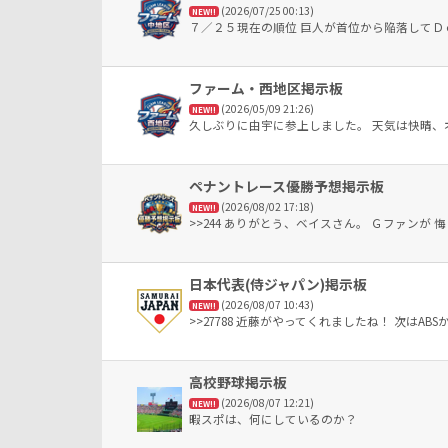
(2026/07/25 00:13)
NEW!!
７／２５現在の順位 巨人が首位から陥落してＤ
ファーム・西地区掲示板
(2026/05/09 21:26)
NEW!!
久しぶりに由宇に参上しました。 天気は快晴
ペナントレース優勝予想掲示板
(2026/08/02 17:18)
NEW!!
>>244 ありがとう、ベイスさん。 Ｇファンが
日本代表(侍ジャパン)掲示板
(2026/08/07 10:43)
NEW!!
>>27788 近藤がやってくれましたね！ 次はABS
高校野球掲示板
(2026/08/07 12:21)
NEW!!
暇スポは、何にしているのか？