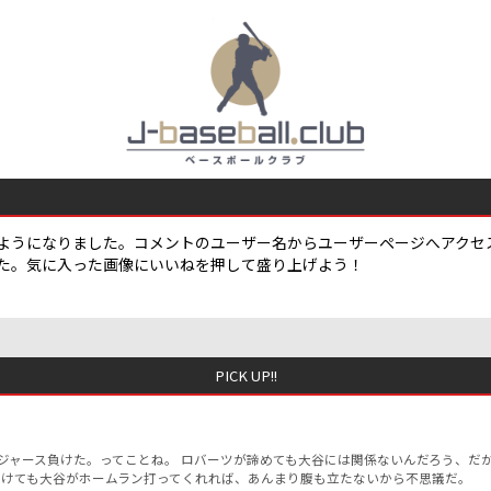
ようになりました。コメントのユーザー名からユーザーページへアクセ
た。気に入った画像にいいねを押して盛り上げよう！
PICK UP!!
なおドジャース負けた。ってことね。 ロバーツが諦めても大谷には関係ないんだろう、
負けても大谷がホームラン打ってくれれば、あんまり腹も立たないから不思議だ。