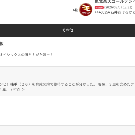
東北楽天ゴールデン
げで毛利を獲れたのも事
(2026/08/07 12:31)
りに岩城を獲れていたか
NEW!!
6位
>>496354 石井あげる
べきだけど、後半になっ
めに若手を使うとか、ド
る、さまざまなシミュレ
その他
板
はオイシックスの勝ち！がたほー！
ゴンヒ）捕手（２６）を育成契約で獲得することが分かった。 現在、３軍を含めた
４厘、７打点 ＞