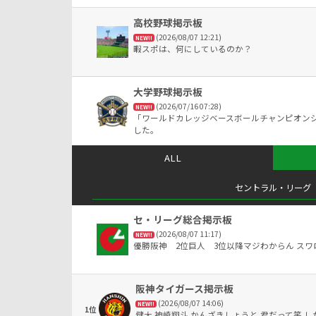
高校野球掲示板
(2026/08/07 12:21)
NEW!!
暇スポは、何にしているのか？
大学野球掲示板
(2026/07/16 07:28)
NEW!!
「ワールドカレッジベースボールチャンピオンシ
した。
ALL
セントラル・リーグ
セ・リーグ総合掲示板
(2026/08/07 11:17)
NEW!!
優勝阪神 2位巨人 3位以降マジわからん ス
阪神タイガース掲示板
(2026/08/07 14:06)
NEW!!
1位
健大 神崎翔斗 かんざきしょうと 君だって笑 