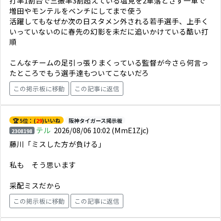
打率1割台で三振率3割超えている塩見を2軍落とさず一軍で
増田やモンテルをベンチにしてまで使う
活躍してもなぜか次の日スタメン外される若手選手、上手く
いっていないのに春先の幻影を未だに追いかけている酷い打
順
こんなチームの足引っ張りまくっている監督が今さら何言っ
たところでもう選手達もついてこないだろ
この掲示板に移動
この記事に返信
🏆 5位：(
29
)いいね
阪神タイガース掲示板
テル
2026/08/06 10:02
(MmE1Zjc)
2308198
藤川「ミスした方が負ける」
私も そう思います
采配ミスだから
この掲示板に移動
この記事に返信