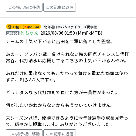
この掲示板に移動
この記事に返信
🏆 11位：(
23
)いいね
北海道日本ハムファイターズ掲示板
竹ちゃん
2026/08/06 01:50
(MmFkMTB)
196964
チームの士気が下がると吉田を二軍に落とした監督。
あのー、ソフバン戦、負けられない時の同点チャンスに代打
常谷、代打清水は応援してるこちらの士気が下がるんやが。
あれだけ結果出なくてもこだわって負けを重ねた郡司は使わ
ずに、知らん2人ですか。
どうせダメなら代打郡司で負けた方が一貫性があった。
何がしたいかわからないからもうついていけません。
来シーズン以降、優勝できるように今年は選手の成長見守っ
て、穏やかに観戦します。ありがとうございました。
この掲示板に移動
この記事に返信