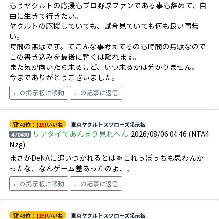
もうヤクルトの応援もプロ野球ファンである事も辞めて、自
由に生きて行きたい。
ヤクルトの応援していても、試合見ていても何も良い事無
い。
時間の無駄です。てこんな事考えてるのも時間の無駄なので
この書き込みを最後に暫くは離れます。
また気が向いたら来るけど、いつ来るかは分かりません。
今までありがとうございました。
この掲示板に移動
この記事に返信
🏆 42位：(
15
)いいね
東京ヤクルトスワローズ掲示板
リアタイであんまり見れへん
2026/08/06 04:46
(NTA4
470480
Nzg)
まさかDeNAに追いつかれるとは🤏これっぽっちも思わんか
ったな、なんゲーム差あったのよ、、
この掲示板に移動
この記事に返信
🏆 43位：(
15
)いいね
東京ヤクルトスワローズ掲示板