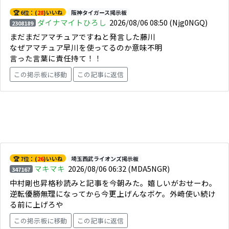
🏆 6位：(
28
)いいね
阪神タイガース掲示板
ダイナマイトひろし
2026/08/06 08:50
(Njg0NGQ)
2308189
まだまだアマチュアですねと発言した藤川
なぜアマチュア早川を使ってるのか意味不明
言った言葉に責任持て！！
この掲示板に移動
この記事に返信
🏆 7位：(
26
)いいね
埼玉西武ライオンズ掲示板
マキマキ
2026/08/06 06:32
(MDA5NGR)
347167
中村剛也昇格秒読みと記事を今朝みた。嬉しいがおせーわ。
逆転優勝無理になってから今更上げんなボケ。外崎使い続け
る前に上げろや
この掲示板に移動
この記事に返信