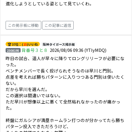
進化しようとしている姿として見ていくわ。
この掲示板に移動
この記事に返信
🏆 37位：(
15
)いいね
阪神タイガース掲示板
背番号３と８
2026/08/06 09:36
(YTIyMDQ)
2308195
昨日の試合、遥人が早々に降りてロングリリーフが必要にな
った。
ベンチメンバーで長く投げられそうなのは早川と門別。
点差を考えれば勝ちパターンに入りつつある門別は使いたく
ない。
だから早川を選んだ。
この選択は間違いではない。
ただ早川が想像以上に悪くて全然粘れなかったのが痛かっ
た。
終盤にガルシアが満塁ホームラン打つのが分かってたら勝ち
パターン投入できただろうけど、