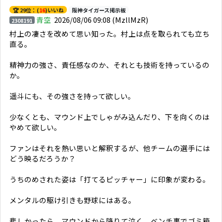
🏆 29位：(
16
)いいね
阪神タイガース掲示板
青空
2026/08/06 09:08
(MzllMzR)
2308191
村上の凄さを改めて思い知った。村上は点を取られても立ち
直る。
精神力の強さ、責任感なのか、それとも技術を持っているの
か。
遥斗にも、その強さを持って欲しい。
少なくとも、マウンド上でしゃがみ込んだり、下を向くのは
やめて欲しい。
ファンはそれを熱い思いと解釈するが、他チームの選手には
どう映るだろうか？
うちのめされた姿は「打てるピッチャー」に印象が変わる。
メンタルの駆け引きも野球にはある。
悲しかったら、マウンドから降りて泣く。ベンチ裏でゴミ箱