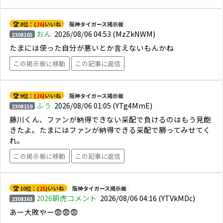
🏆 8位：(
26
)いいね
阪神タイガース掲示板
おん
2026/08/06 04:53
(MzZkNWM)
2308165
たまには使った自分が悪いとか言えないもんかね
この掲示板に移動
この記事に返信
🏆 9位：(
26
)いいね
阪神タイガース掲示板
ふう
2026/08/06 01:05
(YTg4MmE)
2308159
藤川くん、ファンが納得できない采配で負けるのはもう見飽
きたよ。たまにはファンが納得できる采配で勝ってみせてく
れ。
この掲示板に移動
この記事に返信
🏆 10位：(
25
)いいね
阪神タイガース掲示板
2026朝虎コメント
2026/08/06 04:16
(YTVkMDc)
2308163
あー大敗やー😨😨😨