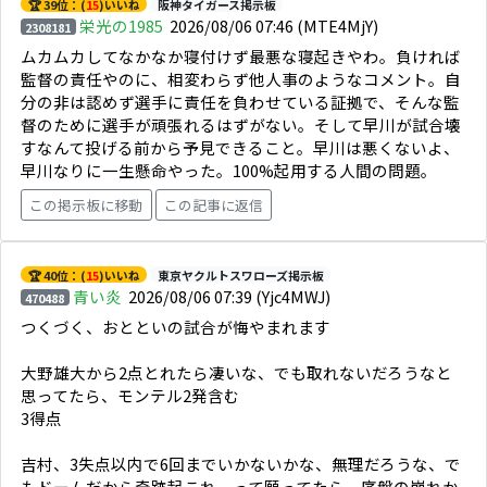
🏆 39位：(
15
)いいね
阪神タイガース掲示板
栄光の1985
2026/08/06 07:46
(MTE4MjY)
2308181
ムカムカしてなかなか寝付けず最悪な寝起きやわ。負ければ
監督の責任やのに、相変わらず他人事のようなコメント。自
分の非は認めず選手に責任を負わせている証拠で、そんな監
督のために選手が頑張れるはずがない。そして早川が試合壊
すなんて投げる前から予見できること。早川は悪くないよ、
早川なりに一生懸命やった。100%起用する人間の問題。
この掲示板に移動
この記事に返信
🏆 40位：(
15
)いいね
東京ヤクルトスワローズ掲示板
青い炎
2026/08/06 07:39
(Yjc4MWJ)
470488
つくづく、おとといの試合が悔やまれます
大野雄大から2点とれたら凄いな、でも取れないだろうなと
思ってたら、モンテル2発含む
3得点
吉村、3失点以内で6回までいかないかな、無理だろうな、で
もドームだから奇跡起これ、って願ってたら、序盤の崩れか