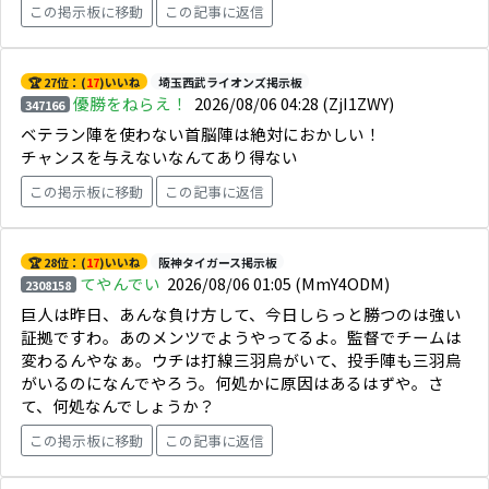
この掲示板に移動
この記事に返信
🏆 27位：(
17
)いいね
埼玉西武ライオンズ掲示板
優勝をねらえ！
2026/08/06 04:28
(ZjI1ZWY)
347166
ベテラン陣を使わない首脳陣は絶対におかしい！
チャンスを与えないなんてあり得ない
この掲示板に移動
この記事に返信
🏆 28位：(
17
)いいね
阪神タイガース掲示板
てやんでい
2026/08/06 01:05
(MmY4ODM)
2308158
巨人は昨日、あんな負け方して、今日しらっと勝つのは強い
証拠ですわ。あのメンツでようやってるよ。監督でチームは
変わるんやなぁ。ウチは打線三羽烏がいて、投手陣も三羽烏
がいるのになんでやろう。何処かに原因はあるはずや。さ
て、何処なんでしょうか？
この掲示板に移動
この記事に返信