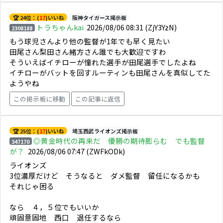
🏆 24位：(
17
)いいね
阪神タイガース掲示板
トラちゃんkai
2026/08/06 08:31
(ZjY3YzN)
2308188
もう球児さんより他の監督が1年でも早く見たい
田尾さん梨田さん緒方さん誰でも大歓迎ですわ
そういえばイチローが憧れた選手が田尾選手でしたよね
イチローがバットを回すルーティンも田尾さんを真似してた
ようやね
この掲示板に移動
この記事に返信
🏆 25位：(
17
)いいね
埼玉西武ライオンズ掲示板
◎黄金時代の再来だ 優勝の期待膨らむ でも監督
347170
が？
2026/08/06 07:47
(ZWFkODk)
ライオンズ
3位濃厚だけど そうなると ダメ監督 留任になるかも
それじゃ困る
なら ４，５位でもいいか
頑固意固地 西口 退任するなら