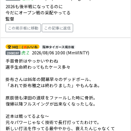
2026も後半戦になってるのに
今だにオープン戦の采配やってる
監督
この掲示板に移動
この記事に返信
🏆 36位：(
15
)いいね
阪神タイガース掲示板
虎Ｚ
2026/08/06 10:00
(MmVlNTY)
2308197
手首骨折はやっかいやわね
選手生命終わってもたケース多々
掛布さんは86年の開幕早々のデッドボール、
「あれで掛布雅之は終わりました」やもんなあ。
原辰徳も津田の速球をファールした時に骨折。
復帰以降フルスイングが出来なくなったしな。
近本は戦ってるよな～
元々パワーじゃなく技術で長打打ってたわけで。
新しい打法を作ってる最中やから、衰えたんじゃなくて