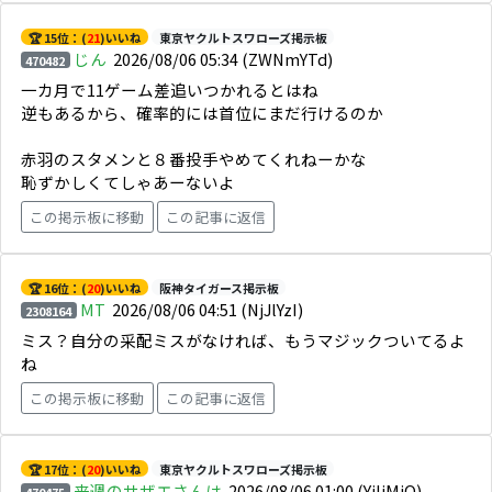
🏆 15位：(
21
)いいね
東京ヤクルトスワローズ掲示板
じん
2026/08/06 05:34
(ZWNmYTd)
470482
一カ月で11ゲーム差追いつかれるとはね
逆もあるから、確率的には首位にまだ行けるのか
赤羽のスタメンと８番投手やめてくれねーかな
恥ずかしくてしゃあーないよ
この掲示板に移動
この記事に返信
🏆 16位：(
20
)いいね
阪神タイガース掲示板
MT
2026/08/06 04:51
(NjJlYzI)
2308164
ミス？自分の采配ミスがなければ、もうマジックついてるよ
ね
この掲示板に移動
この記事に返信
🏆 17位：(
20
)いいね
東京ヤクルトスワローズ掲示板
来週のサザエさんは
2026/08/06 01:00
(YjliMjQ)
470475