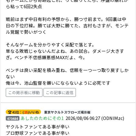
ら粘って6回2失点
戦前はまず中日有利の予想から、勝つ寸前まで。9回裏は中
日の下位打線。勝てば大野に勝てた、吉村もさすが、モンテ
ル覚醒で勢いがつく
そんなゲームを分かりやすく采配で落とす。
単なる敗戦じゃないんだよね、あの試合。ダメージ大きす
ぎ。ベンチ不信感嫌悪感MAXだよ、今。
ベンチは良い采配を積み重ね、信頼を一つ一つ取り戻すしか
ない
俺は今、池山監督を嫌いにならないように必死です
この掲示板に移動
この記事に返信
🏆 41位：(
15
)いいね
東京ヤクルトスワローズ掲示板
あしたのためにその1
2026/08/06 06:27
(ODNlMzc)
470484
ヤクルトファンてある事が辛い
プロ野球ファンである事が辛い