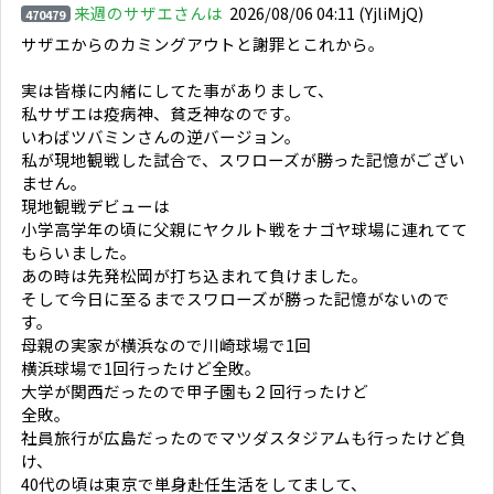
来週のサザエさんは
2026/08/06 04:11
(YjliMjQ)
470479
サザエからのカミングアウトと謝罪とこれから。
実は皆様に内緒にしてた事がありまして、
私サザエは疫病神、貧乏神なのです。
いわばツバミンさんの逆バージョン。
私が現地観戦した試合で、スワローズが勝った記憶がござい
ません。
現地観戦デビューは
小学高学年の頃に父親にヤクルト戦をナゴヤ球場に連れてて
もらいました。
あの時は先発松岡が打ち込まれて負けました。
そして今日に至るまでスワローズが勝った記憶がないので
す。
母親の実家が横浜なので川崎球場で1回
横浜球場で1回行ったけど全敗。
大学が関西だったので甲子園も２回行ったけど
全敗。
社員旅行が広島だったのでマツダスタジアムも行ったけど負
け、
40代の頃は東京で単身赴任生活をしてまして、