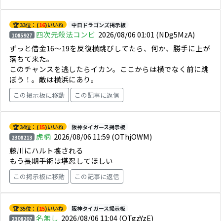
🏆 33位：(
16
)いいね
中日ドラゴンズ掲示板
四次元殺法コンビ
2026/08/06 01:01
(NDg5MzA)
1085927
ずっと借金16〜19を反復横跳びしてたら、何か、勝手に上が
落ちて来た。
このチャンスを逃したらイカン。ここからは横でなく前に跳
ぼう！。敵は横浜にあり。
この掲示板に移動
この記事に返信
🏆 34位：(
15
)いいね
阪神タイガース掲示板
虎柄
2026/08/06 11:59
(OThjOWM)
2308213
藤川にハルト壊される
もう長期手術は堪忍してほしい
この掲示板に移動
この記事に返信
🏆 35位：(
15
)いいね
阪神タイガース掲示板
名無し
2026/08/06 11:04
(OTgzYzE)
2308207