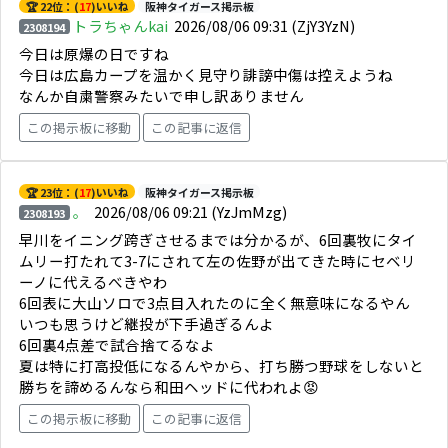
🏆 22位：(
17
)いいね
阪神タイガース掲示板
トラちゃんkai
2026/08/06 09:31
(ZjY3YzN)
2308194
今日は原爆の日ですね
今日は広島カープを温かく見守り誹謗中傷は控えようね
なんか自粛警察みたいで申し訳ありません
この掲示板に移動
この記事に返信
🏆 23位：(
17
)いいね
阪神タイガース掲示板
。
2026/08/06 09:21
(YzJmMzg)
2308193
早川をイニング跨ぎさせるまでは分かるが、6回裏牧にタイ
ムリー打たれて3-7にされて左の佐野が出てきた時にセベリ
ーノに代えるべきやわ
6回表に大山ソロで3点目入れたのに全く無意味になるやん
いつも思うけど継投が下手過ぎるんよ
6回裏4点差で試合捨てるなよ
夏は特に打高投低になるんやから、打ち勝つ野球をしないと
勝ちを諦めるんなら和田ヘッドに代われよ😡
この掲示板に移動
この記事に返信