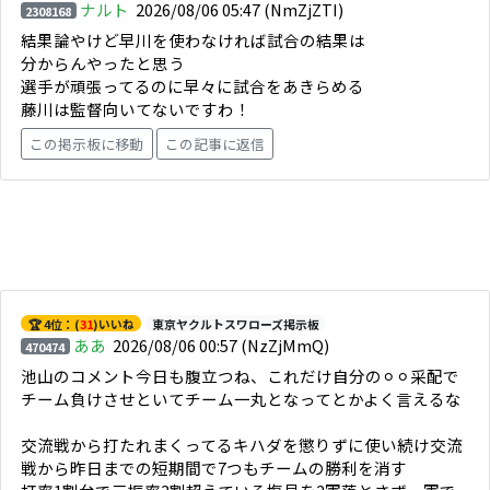
ナルト
2026/08/06 05:47
(NmZjZTI)
2308168
結果論やけど早川を使わなければ試合の結果は
分からんやったと思う
選手が頑張ってるのに早々に試合をあきらめる
藤川は監督向いてないですわ！
この掲示板に移動
この記事に返信
🏆 4位：(
31
)いいね
東京ヤクルトスワローズ掲示板
ああ
2026/08/06 00:57
(NzZjMmQ)
470474
池山のコメント今日も腹立つね、これだけ自分の⚪︎⚪︎采配で
チーム負けさせといてチーム一丸となってとかよく言えるな
交流戦から打たれまくってるキハダを懲りずに使い続け交流
戦から昨日までの短期間で7つもチームの勝利を消す