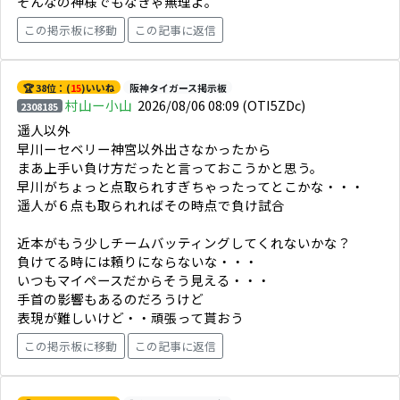
そんなの神様でもなきゃ無理よ。
この掲示板に移動
この記事に返信
🏆 38位：(
15
)いいね
阪神タイガース掲示板
村山ー小山
2026/08/06 08:09
(OTI5ZDc)
2308185
遥人以外
早川ーセベリー神宮以外出さなかったから
まあ上手い負け方だったと言っておこうかと思う。
早川がちょっと点取られすぎちゃったってとこかな・・・
遥人が６点も取られればその時点で負け試合
近本がもう少しチームバッティングしてくれないかな？
負けてる時には頼りにならないな・・・
いつもマイペースだからそう見える・・・
手首の影響もあるのだろうけど
表現が難しいけど・・頑張って貰おう
この掲示板に移動
この記事に返信