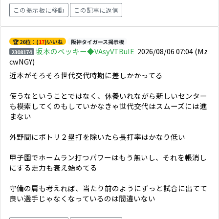
この掲示板に移動
この記事に返信
🏆 26位：(
17
)いいね
阪神タイガース掲示板
坂本のベッキー◆VAsyVTBuIE
2026/08/06 07:04
(Mz
2308174
cwNGY)
近本がそろそろ世代交代時期に差しかかってる
使うなということではなく、休養いれながら新しいセンター
も模索してくのもしていかなきゃ世代交代はスムーズには進
まない
外野間にポトリ２塁打を除いたら長打率はかなり低い
甲子園でホームラン打つパワーはもう無いし、それを帳消し
にする走力も衰え始めてる
守備の肩も考えれば、当たり前のようにずっと試合に出てて
良い選手じゃなくなっているのは間違いない