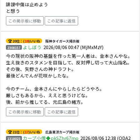
誹謗中傷は止めよう
と想う
この掲示板に移動
この記事に返信
🏆 20位：(
19
)いいね
阪神タイガース掲示板
よしぼう
2026/08/06 00:47
(MjMxMzY)
2308157
今の現状の阪神の基盤を作った第一人者は、金本さんやな。
生え抜きのスタメンを目指して、反対押し切って大山指名。
その後、矢野さんの神ドラフト。
最後どんでんが花咲かしたな。
今のチーム、金本さんにやらしたらどうやろ。
厳しさもあるから、ええと思うけどな。
後、前から推してる、元広島の緒方。
この掲示板に移動
この記事に返信
🏆 21位：(
17
)いいね
広島東洋カープ掲示板
カープ小僧◆pkSZhr67mo
2026/08/06 12:38
(ODA2
1318023