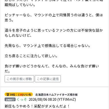
蹴飛ばしてもいい。
ピッチャーなら、マウンドの上で同情買うのは違うと、僕は
思う。
遥斗を息子のように思っているファンの方には不愉快な話か
もしれないけど、
先発なら、マウンド上で感情出してる場合じゃない。
立ち直ることに注力して欲しい。
負けず嫌いかどうかなんて、そんなの、みんな負けず嫌い
だ。
この掲示板に移動
この記事に返信
🏆 30位：(
16
)いいね
北海道日本ハムファイターズ掲示板
くっそ
2026/08/06 08:20
(YTFlMmZ)
196977
新庄もうやめろ！采配がダメなんだよ！