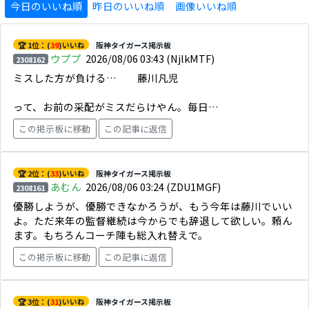
今日のいいね順
昨日のいいね順
画像いいね順
🏆 1位：(
39
)いいね
阪神タイガース掲示板
ウププ
2026/08/06 03:43
(NjlkMTF)
2308162
ミスした方が負ける… 藤川凡児
って、お前の采配がミスだらけやん。毎日…
この掲示板に移動
この記事に返信
🏆 2位：(
33
)いいね
阪神タイガース掲示板
あむん
2026/08/06 03:24
(ZDU1MGF)
2308161
優勝しようが、優勝できなかろうが、もう今年は藤川でいい
よ。ただ来年の監督継続は今からでも辞退して欲しい。頼ん
ます。もちろんコーチ陣も総入れ替えで。
この掲示板に移動
この記事に返信
🏆 3位：(
31
)いいね
阪神タイガース掲示板