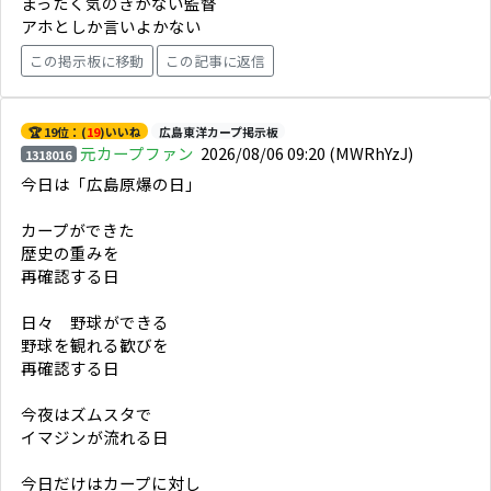
まったく気のきかない監督
アホとしか言いよかない
この掲示板に移動
この記事に返信
🏆 19位：(
19
)いいね
広島東洋カープ掲示板
元カープファン
2026/08/06 09:20
(MWRhYzJ)
1318016
今日は「広島原爆の日」
カープができた
歴史の重みを
再確認する日
日々 野球ができる
野球を観れる歓びを
再確認する日
今夜はズムスタで
イマジンが流れる日
今日だけはカープに対し