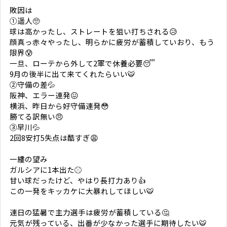
敗因は
①遥人🥺
球は高かったし、ストレートを狙い打ちされる😥
顔真っ赤々やったし、明らかに疲労が蓄積していおり、もう
限界😰
一旦、ローテから外して2軍で休養必要😴
9月の後半に出て来てくれたらいい🐯
②守備の差💦
阪神、エラー連発😖
横浜、昨日から好守備連発😳
勝てる訳無い😠
③早川💦
2回8安打5失点は酷すぎ😩
一縷の望み
ガルシアに1本出た⚾️
甘い球だったけど、やはり長打力あり👍
この一発をキッカケに大暴れしてほしい🐯
連日の猛暑で主力選手は疲労が蓄積している🤔
元気が残っている、出番が少なかった選手に期待したい🐯