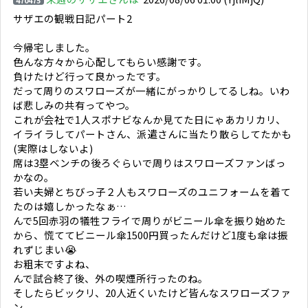
サザエの観戦日記パート2
今帰宅しました。
色んな方々から心配してもらい感謝です。
負けたけど行って良かったです。
だって周りのスワローズが一緒にがっかりしてるしね。いわ
ば悲しみの共有ってやつ。
これが会社で1人スポナビなんか見てた日にゃあカリカリ、
イライラしてパートさん、派遣さんに当たり散らしてたかも
(実際はしないよ)
席は3塁ベンチの後ろぐらいで周りはスワローズファンばっ
かなの。
若い夫婦とちびっ子２人もスワローズのユニフォームを着て
たのは嬉しかったなぁ…
んで5回赤羽の犠牲フライで周りがビニール傘を振り始めた
から、慌ててビニール傘1500円買ったんだけど1度も傘は振
れずじまい😭
お粗末ですよね、
んで試合終了後、外の喫煙所行ったのね。
そしたらビックリ、20人近くいたけど皆んなスワローズファ
ン。