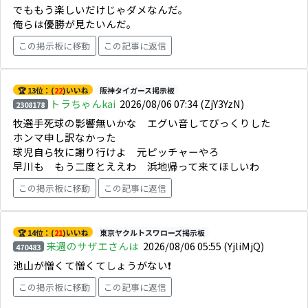
でももう楽しいだけじゃダメなんだ。
俺らは優勝が見たいんだ。
この掲示板に移動
この記事に返信
🏆 13位：(
22
)いいね
阪神タイガース掲示板
トラちゃんkai
2026/08/06 07:34
(ZjY3YzN)
2308178
牧選手死球の影響無いかな エグい音してびっくりした
ホンマ申し訳なかった
球児自ら牧に謝り行けよ 元ピッチャーやろ
早川も もう二度とええわ 浜地帰って来てほしいわ
この掲示板に移動
この記事に返信
🏆 14位：(
21
)いいね
東京ヤクルトスワローズ掲示板
来週のサザエさんは
2026/08/06 05:55
(YjliMjQ)
470483
池山が憎くて憎くてしょうがない❗️
この掲示板に移動
この記事に返信