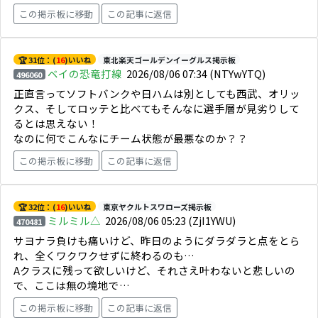
この掲示板に移動
この記事に返信
🏆 31位：(
16
)いいね
東北楽天ゴールデンイーグルス掲示板
ベイの恐竜打線
2026/08/06 07:34
(NTYwYTQ)
496060
正直言ってソフトバンクや日ハムは別としても西武、オリッ
クス、そしてロッテと比べてもそんなに選手層が見劣りして
るとは思えない！
なのに何でこんなにチーム状態が最悪なのか？？
この掲示板に移動
この記事に返信
🏆 32位：(
16
)いいね
東京ヤクルトスワローズ掲示板
ミルミル△
2026/08/06 05:23
(ZjI1YWU)
470481
サヨナラ負けも痛いけど、昨日のようにダラダラと点をとら
れ、全くワクワクせずに終わるのも…
Aクラスに残って欲しいけど、それさえ叶わないと悲しいの
で、ここは無の境地で…
この掲示板に移動
この記事に返信