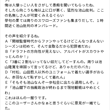
俺は人懐っこい人をさがして愚痴を聞いてもらったね、
そしたら向こうも俺以上に口が悪く、猛烈な池山批判。ここ
の名無しさんが可愛くみえるぐらい
挙句の果ては周りのスワローズファンも集まりだして、１時
間近く池山批判のオンパレード。
その声を紹介するね。
Ａ「関根監督時代からファンやってるけどこんなつまんない
シーズンは初めて、そんで金取るだから犯罪者だわ」
Ｂ「ドラフトの方向性が見えない、アルバイトがスカウトや
っとんのか！」
Ｃ「3番に２割もいってない奴だしてどーすんの。周りは池
山隆寛を頑固って言ってるけど、ありゃただのバカ」
Ｄ「村松、山田哲人以外のユニフォームで着たい選手がおら
ん、赤羽なんて恥ずかしくて着れん」
Ｅ「そもそも池山なんぞ一歩社会に出たら通用しんぞ。」
Ｆ「池山閣下の独裁政治が終わるまで現地観戦はやめとく
わ」
これはほんの一握りです。
ここのユーザーさんかなぁと思うぐらいに意見が一緒でし
た。