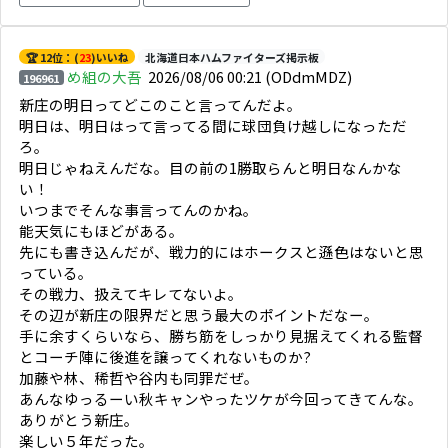
🏆 12位：(
23
)いいね
北海道日本ハムファイターズ掲示板
め組の大吾
2026/08/06 00:21
(ODdmMDZ)
196961
新庄の明日ってどこのこと言ってんだよ。
明日は、明日はって言ってる間に球団負け越しになっただ
ろ。
明日じゃねえんだな。目の前の1勝取らんと明日なんかな
い！
いつまでそんな事言ってんのかね。
能天気にもほどがある。
先にも書き込んだが、戦力的にはホークスと遜色はないと思
っている。
その戦力、扱えてキレてないよ。
その辺が新庄の限界だと思う最大のポイントだなー。
手に余すくらいなら、勝ち筋をしっかり見据えてくれる監督
とコーチ陣に後進を譲ってくれないものか?
加藤や林、稀哲や谷内も同罪だぜ。
あんなゆっるーい秋キャンやったツケが今回ってきてんな。
ありがとう新庄。
楽しい５年だった。