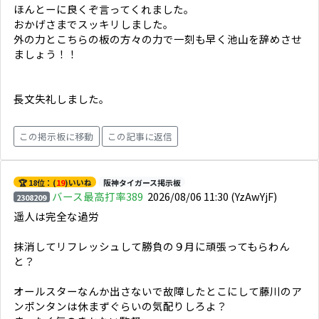
ほんとーに良くぞ言ってくれました。
おかげさまでスッキリしました。
外の力とこちらの板の方々の力で一刻も早く池山を辞めさせ
ましょう！！
長文失礼しました。
この掲示板に移動
この記事に返信
🏆 18位：(
19
)いいね
阪神タイガース掲示板
バース最高打率389
2026/08/06 11:30
(YzAwYjF)
2308209
遥人は完全な過労
抹消してリフレッシュして勝負の９月に頑張ってもらわん
と？
オールスターなんか出さないで故障したとこにして藤川のア
ンポンタンは休まずぐらいの気配りしろよ？