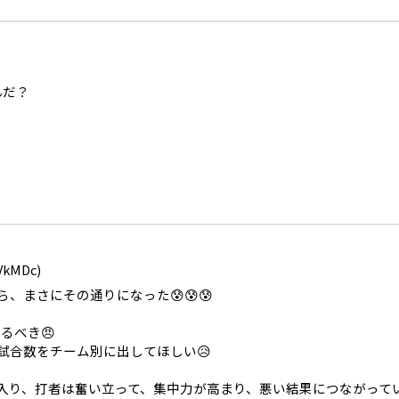
んだ？
VkMDc)
、まさにその通りになった😰😰😰
るべき😠
試合数をチーム別に出してほしい😥
り、打者は奮い立って、集中力が高まり、悪い結果につながっている気