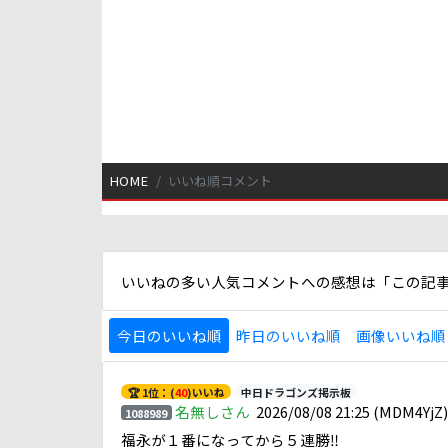
HOME
いいね順コメント
いいねの多い人気コメントへの感想は「この記
今日のいいね順
昨日のいいね順
画像いいね順
🏆 1位：(
40
)いいね
中日ドラゴンズ掲示板
名無しさん
2026/08/08 21:25
(MDM4YjZ
1088989
福永が１番になってから５連勝‼️