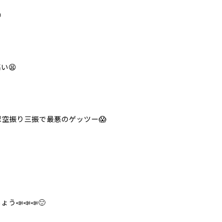

い😫
空振り三振で最悪のゲッツー😱
📣📣📣🙂