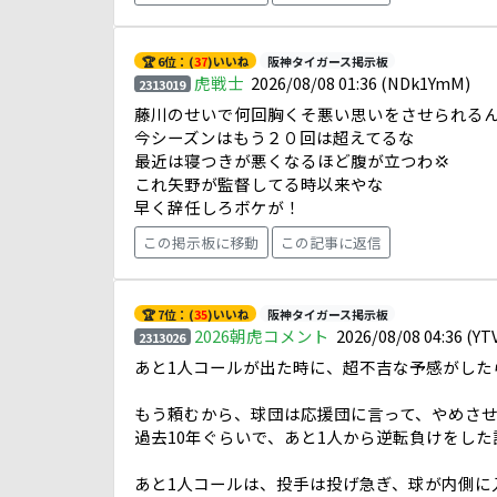
🏆 6位：(
37
)いいね
阪神タイガース掲示板
虎戦士
2026/08/08 01:36
(NDk1YmM)
2313019
藤川のせいで何回胸くそ悪い思いをさせられる
今シーズンはもう２０回は超えてるな
最近は寝つきが悪くなるほど腹が立つわ💢
これ矢野が監督してる時以来やな
早く辞任しろボケが！
この掲示板に移動
この記事に返信
🏆 7位：(
35
)いいね
阪神タイガース掲示板
2026朝虎コメント
2026/08/08 04:36
(YT
2313026
あと1人コールが出た時に、超不吉な予感がしたら
もう頼むから、球団は応援団に言って、やめさせ
過去10年ぐらいで、あと1人から逆転負けをした
あと1人コールは、投手は投げ急ぎ、球が内側に入