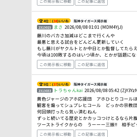
この掲示板に移動
この記事に返信
🏆 4位：(
38
)いいね
阪神タイガース掲示板
まさ
2026/08/08 01:01
(MDM4YjJ)
2313015
藤川のバカさ加減はどこまで行くんや
最悪と思える試合をどんどん更新していく
もし藤川がヤクルトとか中日とか監督してたら
今頃は100敗するのはいつ頃か、とかが話題に
この掲示板に移動
この記事に返信
🏆 5位：(
37
)いいね
阪神タイガース掲示板
トラちゃんkai
2026/08/08 05:42
(ZjY3Yz
2313033
黄色ジャージのアホ応援団 アホひとりコール
観客を煽ってシュプレヒコール どっかの宗教
何回頭打ったら気ぃ済むねん
ずっと続いてる歴史とかカッコつけとるなら片
ツーストライクからの うーーー三振!! 相手
この掲示板に移動
この記事に返信