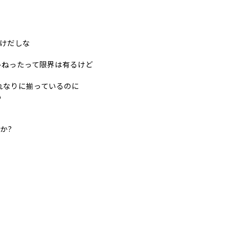
けだしな
ひねったって限界は有るけど
れなりに揃っているのに
い
か?