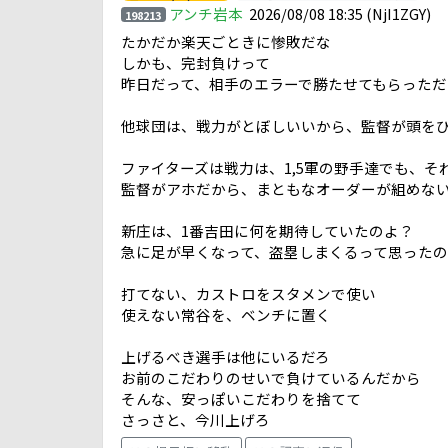
アンチ岩本
2026/08/08 18:35
(NjI1ZGY)
198213
たかだか楽天ごときに惨敗だな
しかも、完封負けって
昨日だって、相手のエラーで勝たせてもらっただ
他球団は、戦力がとぼしいいから、監督が頭を
ファイターズは戦力は、1,5軍の野手達でも、そ
監督がアホだから、まともなオーダーが組めな
新庄は、1番吉田に何を期待していたのよ？
急に足が早くなって、盗塁しまくるって思ったの
打てない、カストロをスタメンで使い
使えない常谷を、ベンチに置く
上げるべき選手は他にいるだろ
お前のこだわりのせいで負けているんだから
そんな、安っぽいこだわりを捨てて
さっさと、今川上げろ