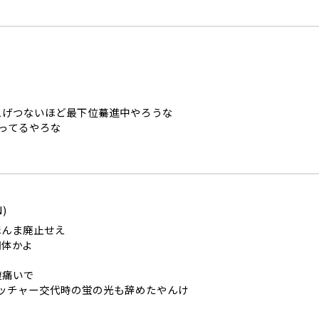
えげつないほど最下位驀進中やろうな
なってるやろな
N)
ほんま廃止せえ
団体かよ
腹痛いで
ピッチャー交代時の蛍の光も辞めたやんけ