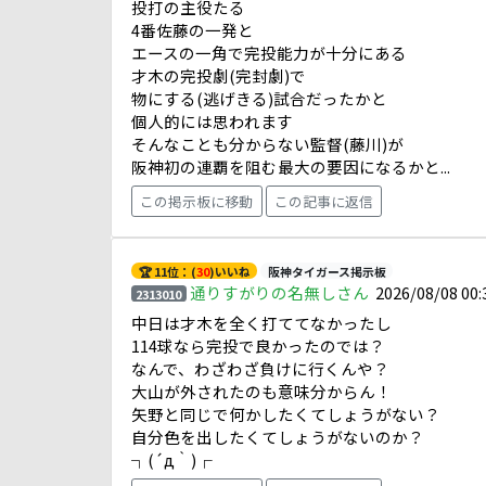
投打の主役たる
4番佐藤の一発と
エースの一角で完投能力が十分にある
才木の完投劇(完封劇)で
物にする(逃げきる)試合だったかと
個人的には思われます
そんなことも分からない監督(藤川)が
阪神初の連覇を阻む最大の要因になるかと...
この掲示板に移動
この記事に返信
🏆 11位：(
30
)いいね
阪神タイガース掲示板
通りすがりの名無しさん
2026/08/08 00:
2313010
中日は才木を全く打ててなかったし
114球なら完投で良かったのでは？
なんで、わざわざ負けに行くんや？
大山が外されたのも意味分からん！
矢野と同じで何かしたくてしょうがない？
自分色を出したくてしょうがないのか？
┐(´д｀)┌