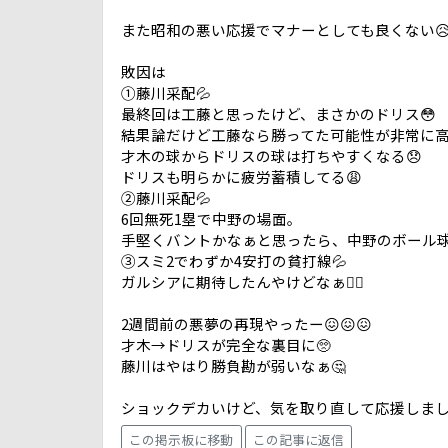
また昭和の悪い応援でマナーとしても良くない
敗因は
①藤川采配💦
最終回は工藤と思ったけど、まさかのドリス😳
結果論だけど工藤なら勝ってた可能性が非常に高
才木の球からドリスの球は打ちやすくなる😞
ドリスも明らかに疲労蓄積してる😩
②藤川采配💦
6回無死1塁で中野の場面。
手堅くバントかなぁと思ったら、中野のボール球
③スミ2でわずか4安打の貧打線💦
ガルシアに期待したんやけどなぁ😮‍💨
2週間前の悪夢の再現やったー😖😖😖
才木→ドリスが完全な裏目に🥺
藤川はやはり勝負勘が弱いなぁ🤔
ショックデカいけど、気を取り直して応援しましょう
この掲示板に移動
この記事に返信