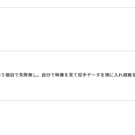
季５個目で失敗無し。自分で映像を見て投手データを頭に入れ根拠