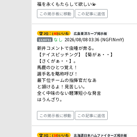
福を永くもたらして欲しい💫
この掲示板に移動
この記事に返信
🏆 2位：(
40
)いいね
広島東洋カープ掲示板
なし
2026/08/08 03:36
(NGFlNmY)
1320731
新井コメントで虫唾が奔る。
【ナイスピッチング】【菊がぁ・・】
【さくがぁ・・】。
馬鹿のひとつ覚え！
選手名を略称呼び！
最下位チームの指揮官だなあ
と頷けるよ！見苦しい。
全く中味のない軽薄短小な発言
はうんざり。
この掲示板に移動
この記事に返信
🏆 3位：(
38
)いいね
北海道日本ハムファイターズ掲示板