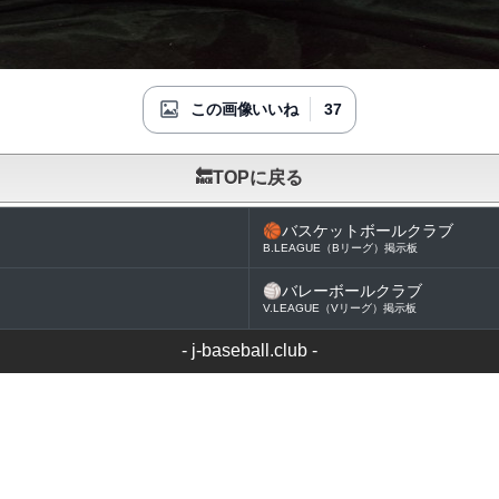
37
この画像いいね
🔙TOPに戻る
🏀
バスケットボールクラブ
B.LEAGUE（Bリーグ）掲示板
🏐
バレーボールクラブ
V.LEAGUE（Vリーグ）掲示板
-
j-baseball.club
-