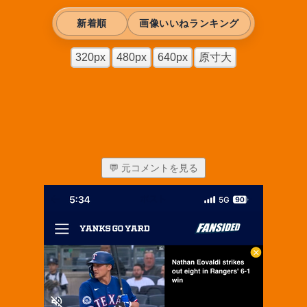
新着順
画像いいねランキング
320px
480px
640px
原寸大
💬 元コメントを見る