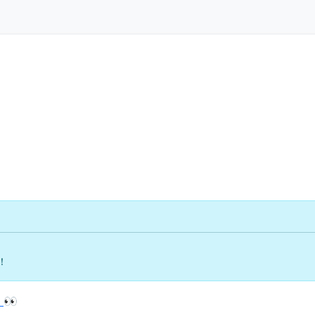
！
👀
！