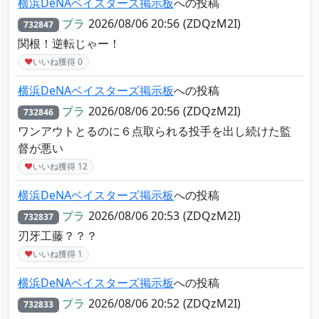
横浜DeNAベイスターズ掲示板
への投稿
プラ
2026/08/06 20:56
(ZDQzM2I)
732847
関根！逆転じゃー！
♥
いいね獲得
0
横浜DeNAベイスターズ掲示板
への投稿
プラ
2026/08/06 20:56
(ZDQzM2I)
732846
ワンアウトとるのに６点取られる投手を出し続けた監
督が悪い
♥
いいね獲得
12
横浜DeNAベイスターズ掲示板
への投稿
プラ
2026/08/06 20:53
(ZDQzM2I)
732837
刃牙工藤？？？
♥
いいね獲得
1
横浜DeNAベイスターズ掲示板
への投稿
プラ
2026/08/06 20:52
(ZDQzM2I)
732833