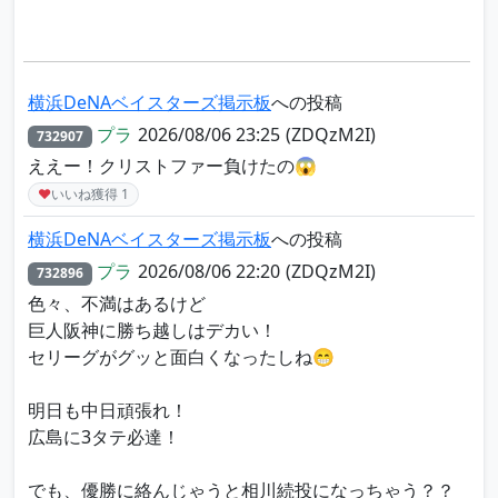
横浜DeNAベイスターズ掲示板
への投稿
プラ
2026/08/06 23:25
(ZDQzM2I)
732907
ええー！クリストファー負けたの😱
♥
いいね獲得
1
横浜DeNAベイスターズ掲示板
への投稿
プラ
2026/08/06 22:20
(ZDQzM2I)
732896
色々、不満はあるけど
巨人阪神に勝ち越しはデカい！
セリーグがグッと面白くなったしね😁
明日も中日頑張れ！
広島に3タテ必達！
でも、優勝に絡んじゃうと相川続投になっちゃう？？