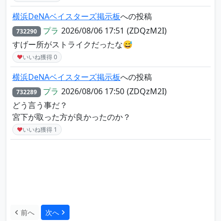
横浜DeNAベイスターズ掲示板
への投稿
プラ
2026/08/06 17:51
(ZDQzM2I)
732290
すげー所がストライクだったな😅
♥
いいね獲得
0
横浜DeNAベイスターズ掲示板
への投稿
プラ
2026/08/06 17:50
(ZDQzM2I)
732289
どう言う事だ？
宮下が取った方が良かったのか？
♥
いいね獲得
1
前へ
次へ