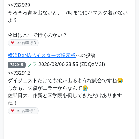
>>732929
そろそろ家を出ないと、17時までにハマスタ着かない
よ？
今日は水牛で行くのかい？
♥
いいね獲得
3
横浜DeNAベイスターズ掲示板
への投稿
プラ
2026/08/06 23:55
(ZDQzM2I)
732915
>>732912
ダイジェストだけでも涙が出るような試合ですね😭
しかも、失点がエラーからなんて😭
佐野日大、作新と国学院を倒してきただけあります
ね！
♥
いいね獲得
1