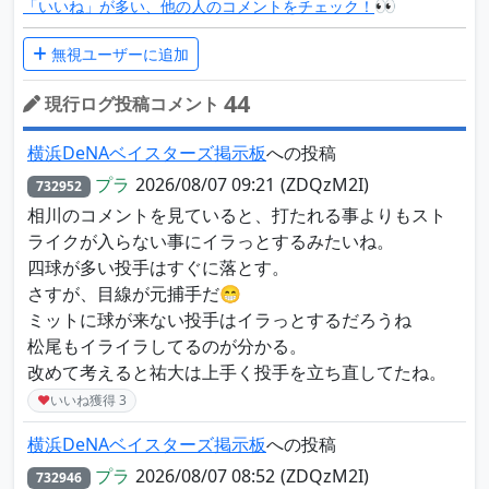
👀
「いいね」が多い、他の人のコメントをチェック！
無視ユーザーに追加
44
現行ログ投稿コメント
横浜DeNAベイスターズ掲示板
への投稿
プラ
2026/08/07 09:21
(ZDQzM2I)
732952
相川のコメントを見ていると、打たれる事よりもスト
ライクが入らない事にイラっとするみたいね。
四球が多い投手はすぐに落とす。
さすが、目線が元捕手だ😁
ミットに球が来ない投手はイラっとするだろうね
松尾もイライラしてるのが分かる。
改めて考えると祐大は上手く投手を立ち直してたね。
♥
いいね獲得
3
横浜DeNAベイスターズ掲示板
への投稿
プラ
2026/08/07 08:52
(ZDQzM2I)
732946