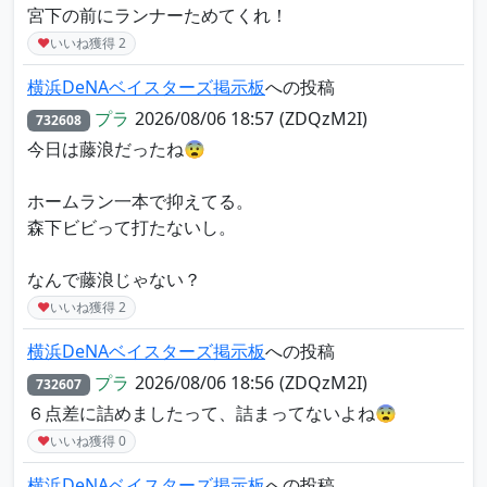
宮下の前にランナーためてくれ！
♥
いいね獲得
2
横浜DeNAベイスターズ掲示板
への投稿
プラ
2026/08/06 18:57
(ZDQzM2I)
732608
今日は藤浪だったね😨
ホームラン一本で抑えてる。
森下ビビって打たないし。
なんで藤浪じゃない？
♥
いいね獲得
2
横浜DeNAベイスターズ掲示板
への投稿
プラ
2026/08/06 18:56
(ZDQzM2I)
732607
６点差に詰めましたって、詰まってないよね😨
♥
いいね獲得
0
横浜DeNAベイスターズ掲示板
への投稿