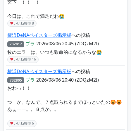
宮下！！！！！
今日は、これで満足だわ😭
♥
いいね獲得
8
横浜DeNAベイスターズ掲示板
への投稿
プラ
2026/08/06 20:45
(ZDQzM2I)
732817
牧のエラーは、いつも致命的になるからな😭
♥
いいね獲得
16
横浜DeNAベイスターズ掲示板
への投稿
プラ
2026/08/06 20:40
(ZDQzM2I)
732805
おわっ！！！
つーか、なんで、７点取られるまでほっといたの😡😡
あぁーー。。８点か。。
♥
いいね獲得
6