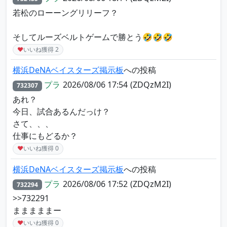
若松のローーングリリーフ？
そしてルーズベルトゲームで勝とう🤣🤣🤣
♥
いいね獲得
2
横浜DeNAベイスターズ掲示板
への投稿
プラ
2026/08/06 17:54
(ZDQzM2I)
732307
あれ？
今日、試合あるんだっけ？
さて、、、
仕事にもどるか？
♥
いいね獲得
0
横浜DeNAベイスターズ掲示板
への投稿
プラ
2026/08/06 17:52
(ZDQzM2I)
732294
>>732291
まままままー
♥
いいね獲得
0