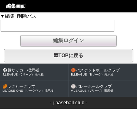
編集画面
▼編集･削除パス
🔙TOPに戻る
⚽
超サッカー掲示板
🏀
バスケットボールクラブ
J.LEAGUE（Jリーグ）掲示板
B.LEAGUE（Bリーグ）掲示板
🏉
ラグビークラブ
🏐
バレーボールクラブ
LEAGUE ONE（リーグワン）掲示板
V.LEAGUE（Vリーグ）掲示板
-
j-baseball.club
-