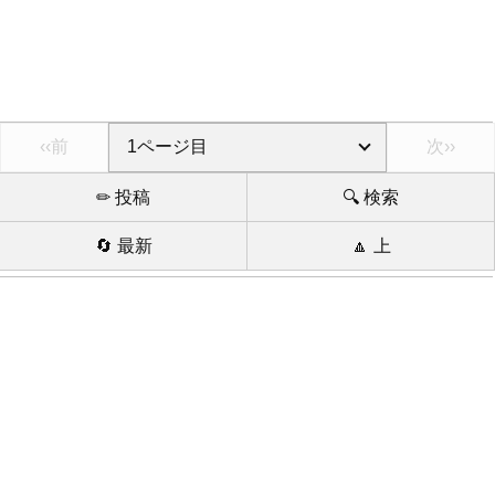
‹‹前
次››
✏ 投稿
🔍 検索
🔄 最新
🔼 上