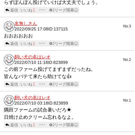
らずぽんぽん投げていけば大丈夫でしょう。
返信
いいね
1
･･･
⚽Jリーグ開幕🕢
名無しさん
No.3
2022/09/25 17:08
ID:137115
おおおおおお
返信
いいね
1
･･･
⚽Jリーグ開幕🕢
飼い犬の名はレオ
No.2
2022/07/10 11:18
ID:823899
この前ファーム投げてまずまずだったね。
皆んなバテて来たら助けてな👍
返信
いいね
1
･･･
⚽Jリーグ開幕🕢
飼い犬の名はレオ
No.1
2022/07/10 03:18
ID:823899
隅田ファームの試合暑いだろ☀
日焼け止めクリーム忘れるなよ。
返信
いいね
1
･･･
⚽Jリーグ開幕🕢