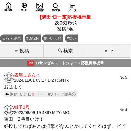
HOME
MLB
全画像
全検索
データ
[隅田 知一郎]応援掲示板
28061ｱｸｾｽ
投稿:5回
日程・結果
#DAZN
#いいね順
#勢い
✏ 投稿
🔍 検索
🔽 下
ロサンゼルス・ドジャース応援掲示板💬
PR
名無しさん
⚠️
No.5
2024/11/01 09:17
ID:ZTc5NTk
おはよう
返信
いいね
0
･･･
⚽Jリーグ開幕🕢
獅子2号
No.4
2023/06/09 19:43
ID:M2YxMGI
隅田、2勝目いけ！
好投してればあとは打撃がなんとかしてくれるはず、ビビ