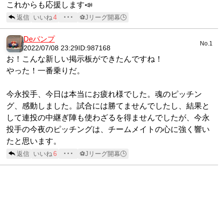
これからも応援します📣
返信
いいね
4
･･･
⚽Jリーグ開幕🕒
Deパンプ
No.1
2022/07/08 23:29
ID:987168
お！こんな新しい掲示板ができたんですね！
やった！一番乗りだ。
今永投手、今日は本当にお疲れ様でした。魂のピッチン
グ、感動しました。試合には勝てませんでしたし、結果と
して連投の中継ぎ陣も使わざるを得ませんでしたが、今永
投手の今夜のピッチングは、チームメイトの心に強く響い
たと思います。
返信
いいね
6
･･･
⚽Jリーグ開幕🕒