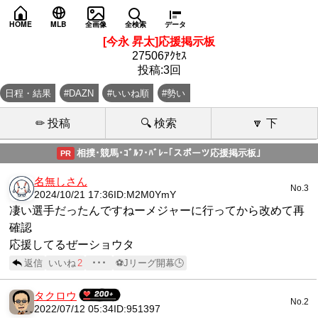
HOME
MLB
全画像
全検索
データ
[今永 昇太]応援掲示板
27506ｱｸｾｽ
投稿:3回
日程・結果
#DAZN
#いいね順
#勢い
✏ 投稿
🔍 検索
🔽 下
相撲･競馬･ｺﾞﾙﾌ･ﾊﾞﾚｰ｢スポーツ応援掲示板｣
PR
名無しさん
No.3
2024/10/21 17:36
ID:M2M0YmY
凄い選手だったんですねーメジャーに行ってから改めて再
確認
応援してるぜーショウタ
返信
いいね
2
･･･
⚽Jリーグ開幕🕒
タクロウ
No.2
2022/07/12 05:34
ID:951397