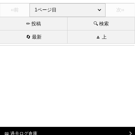
‹‹前
次››
✏ 投稿
🔍 検索
🔄 最新
🔼 上
📖 過去ログ倉庫