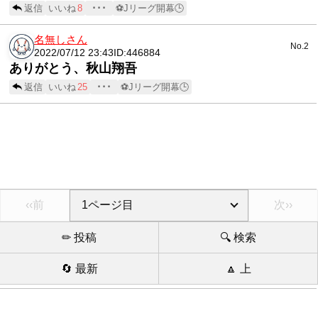
返信
いいね
8
･･･
⚽Jリーグ開幕🕒
名無しさん
No.2
2022/07/12 23:43
ID:446884
ありがとう、秋山翔吾
返信
いいね
25
･･･
⚽Jリーグ開幕🕒
‹‹前
次››
✏ 投稿
🔍 検索
🔄 最新
🔼 上