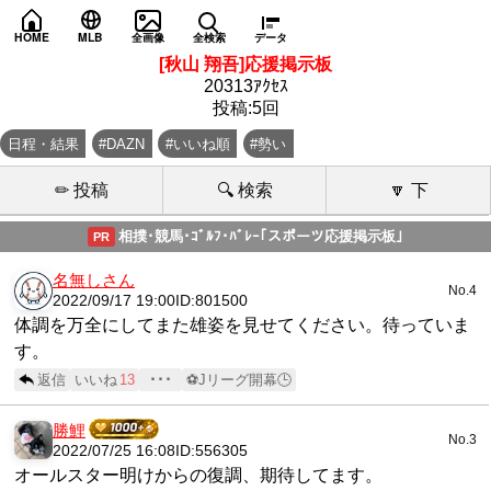
HOME
MLB
全画像
全検索
データ
[秋山 翔吾]応援掲示板
20313ｱｸｾｽ
投稿:5回
日程・結果
#DAZN
#いいね順
#勢い
✏ 投稿
🔍 検索
🔽 下
相撲･競馬･ｺﾞﾙﾌ･ﾊﾞﾚｰ｢スポーツ応援掲示板｣
PR
名無しさん
No.4
2022/09/17 19:00
ID:801500
体調を万全にしてまた雄姿を見せてください。待っていま
す。
返信
いいね
13
･･･
⚽Jリーグ開幕🕒
勝鯉
No.3
2022/07/25 16:08
ID:556305
オールスター明けからの復調、期待してます。