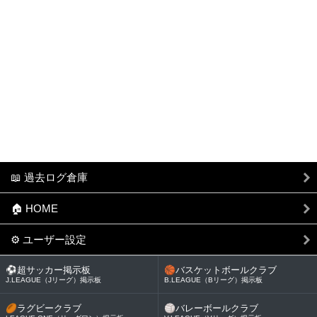
📖 過去ログ倉庫
🏠 HOME
⚙ ユーザー設定
⚽
超サッカー掲示板
🏀
バスケットボールクラブ
J.LEAGUE（Jリーグ）掲示板
B.LEAGUE（Bリーグ）掲示板
🏉
ラグビークラブ
🏐
バレーボールクラブ