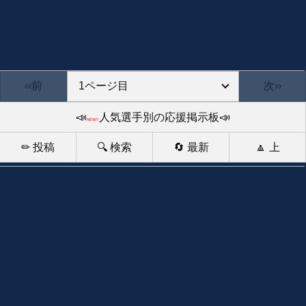
‹‹前
次››
📣
人気選手別の応援掲示板📣
NEW!!
✏ 投稿
🔍 検索
🔄 最新
🔼 上