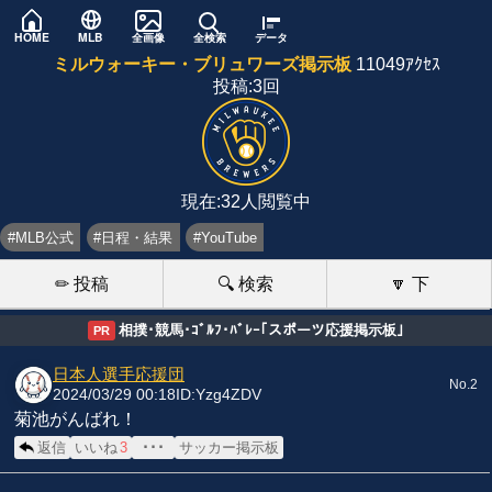
HOME
MLB
全画像
全検索
データ
ミルウォーキー・ブリュワーズ掲示板
11049ｱｸｾｽ
投稿:3回
現在:32人閲覧中
#MLB公式
#日程・結果
#YouTube
✏ 投稿
🔍 検索
🔽 下
相撲･競馬･ｺﾞﾙﾌ･ﾊﾞﾚｰ｢スポーツ応援掲示板｣
PR
日本人選手応援団
No.2
2024/03/29 00:18
ID:Yzg4ZDV
菊池がんばれ！
返信
いいね
3
･･･
サッカー掲示板