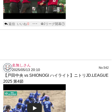
返信
いいね
0
･･･
⚽Jリーグ開幕🕒
名無しさん
No.542
2025/05/13 20:10
【戸田中央 vs SHIONOGI ハイライト】ニトリJD.LEAGUE
2025 第4節