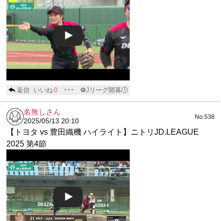
返信
いいね
0
･･･
⚽Jリーグ開幕🕒
名無しさん
No.538
2025/05/13 20:10
【トヨタ vs 豊田織機 ハイライト】ニトリJD.LEAGUE
2025 第4節