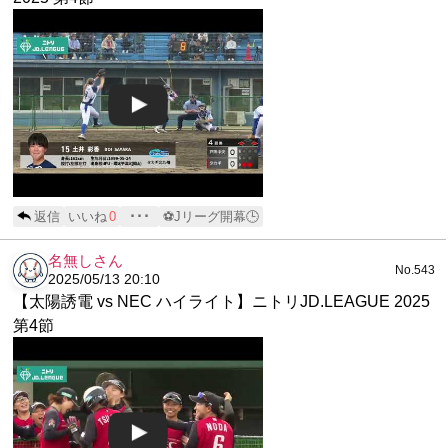
返信
いいね
0
･･･
⚽Jリーグ開幕🕒
名無しさん
No.543
2025/05/13 20:10
【太陽誘電 vs NEC ハイライト】ニトリJD.LEAGUE 2025
第4節