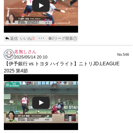
返信
いいね
0
･･･
⚽Jリーグ開幕🕒
名無しさん
No.546
2025/05/14 20:10
【伊予銀行 vs トヨタ ハイライト】ニトリJD.LEAGUE
2025 第4節