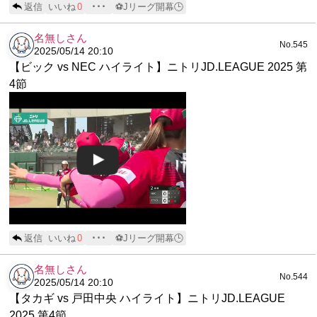
返信
いいね
0
･･･
⚽Jリーグ開幕🕒
名無しさん
No.545
2025/05/14 20:10
【ビック vs NEC ハイライト】ニトリJD.LEAGUE 2025 第
4節
返信
いいね
0
･･･
⚽Jリーグ開幕🕒
名無しさん
No.544
2025/05/14 20:10
【タカギ vs 戸田中央 ハイライト】ニトリJD.LEAGUE
2025 第4節