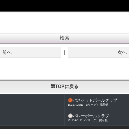
前へ
｜
次へ
🔙TOPに戻る
🏀
バスケットボールクラブ
B.LEAGUE（Bリーグ）掲示板
🏐
バレーボールクラブ
V.LEAGUE（Vリーグ）掲示板