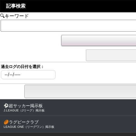
記事検索
🔍キーワード
過去ログの日付を選択：
⚽
超サッカー掲示板
J.LEAGUE（Jリーグ）掲示板
🏉
ラグビークラブ
LEAGUE ONE（リーグワン）掲示板