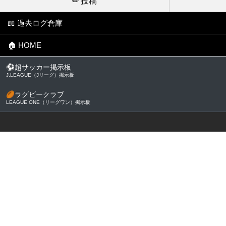
✏ 投稿
📖 過去ログ倉庫
🏠 HOME
⚽
超サッカー掲示板
J.LEAGUE（Jリーグ）掲示板
🏉
ラグビークラブ
LEAGUE ONE（リーグワン）掲示板