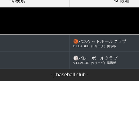
🔍 検索
🔄 最新
🏀
バスケットボールクラブ
B.LEAGUE（Bリーグ）掲示板
🏐
バレーボールクラブ
V.LEAGUE（Vリーグ）掲示板
-
j-baseball.club
-