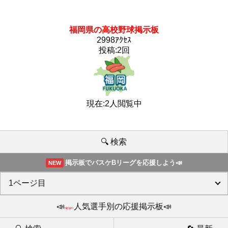
福岡県の高校野球掲示板
2998ｱｸｾｽ
投稿:2回
現在:2人閲覧中
🔍 検索
掲示板でバスケBリーグを応援しよう📣
NEW
📣
人気選手別の応援掲示板📣
NEW!!