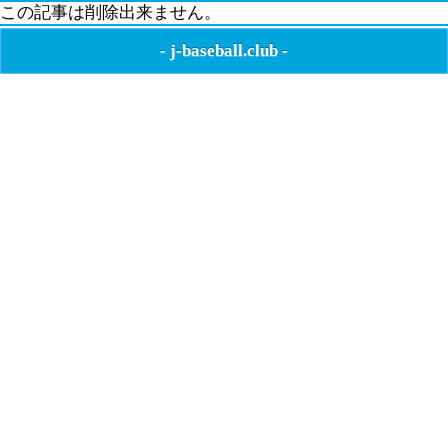
この記事は削除出来ません。
-
j-baseball.club
-