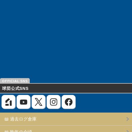
球団公式SNS
📖 過去ログ倉庫
📖 昨年の今頃