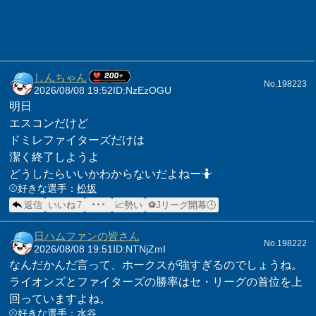
しんちゃん
No.198223
2026/08/08 19:52
ID:NzEzOGU
明日
エスコンだけど
ドミレファイターズだけは
潔く終了しようよ
どうしたらいいかわからないだよねー🤷
⚾️好きな選手：
松坂
返信
いいね
7
･･･
📈勢い
⚽Jリーグ開幕🕒
日ハムファンの皆さん
No.198222
2026/08/08 19:51
ID:NTNjZmI
なんだかんだ言って、ホークスが強すぎるのでしょうね。
ライオンズとファイターズの勝率はセ・リーグの首位を上
回っていますよね。
⚾️好きな選手：
水谷