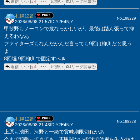
返信
いいね
4
･･･
📈勢い
⚽Jリーグ開幕🕒
札幌12番
No.198229
2026/08/08 21:57
ID:Y2E4NjY
甲斐野もノーコンで危なっかしいが、最後は踏ん張って抑
えるわなあ
ファイターズもなんだかんだ言っても9回は柳川だと思う
よ
8回堀.9回柳川で固定すべき
返信
いいね
4
･･･
📈勢い
⚽Jリーグ開幕🕒
札幌12番
No.198228
2026/08/08 21:43
ID:Y2E4NjY
上原も池田、河野と一緒で賞味期限切れかあ
今まで頑張ってきても、不甲斐ない投球で信用を失うのは