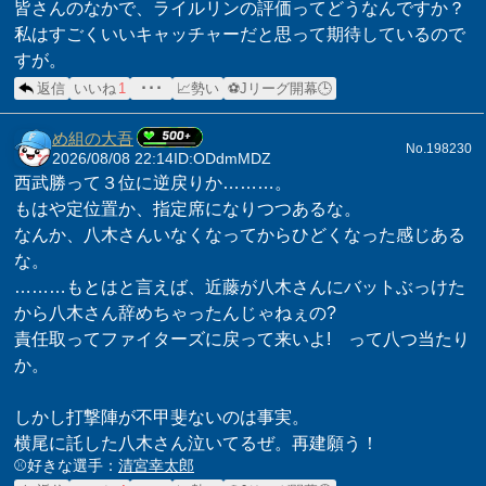
皆さんのなかで、ライルリンの評価ってどうなんですか？
私はすごくいいキャッチャーだと思って期待しているので
すが。
返信
いいね
1
･･･
📈勢い
⚽Jリーグ開幕🕒
め組の大吾
No.198230
2026/08/08 22:14
ID:ODdmMDZ
西武勝って３位に逆戻りか………。
もはや定位置か、指定席になりつつあるな。
なんか、八木さんいなくなってからひどくなった感じある
な。
………もとはと言えば、近藤が八木さんにバットぶっけた
から八木さん辞めちゃったんじゃねぇの?
責任取ってファイターズに戻って来いよ! って八つ当たり
か。
しかし打撃陣が不甲斐ないのは事実。
横尾に託した八木さん泣いてるぜ。再建願う！
⚾️好きな選手：
清宮幸太郎