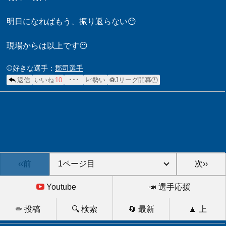
明日になればもう、振り返らない😶
現場からは以上です😶
⚾️好きな選手：
郡司選手
返信
いいね
10
･･･
📈勢い
⚽Jリーグ開幕🕒
‹‹前
次››
Youtube
📣 選手応援
✏ 投稿
🔍 検索
🔄 最新
🔼 上