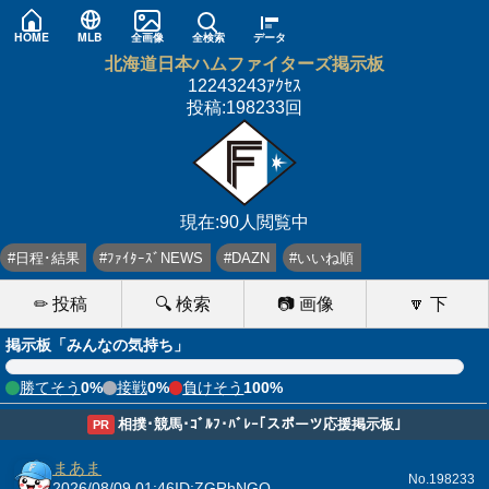
HOME
MLB
全画像
全検索
データ
北海道日本ハムファイターズ掲示板
12243243ｱｸｾｽ
投稿:198233回
現在:90人閲覧中
#日程･結果
#ﾌｧｲﾀｰｽﾞNEWS
#DAZN
#いいね順
✏ 投稿
🔍 検索
📷 画像
🔽 下
掲示板「みんなの気持ち」
勝てそう
0%
接戦
0%
負けそう
100%
相撲･競馬･ｺﾞﾙﾌ･ﾊﾞﾚｰ｢スポーツ応援掲示板｣
PR
まあま
No.198233
2026/08/09 01:46
ID:ZGRhNGQ