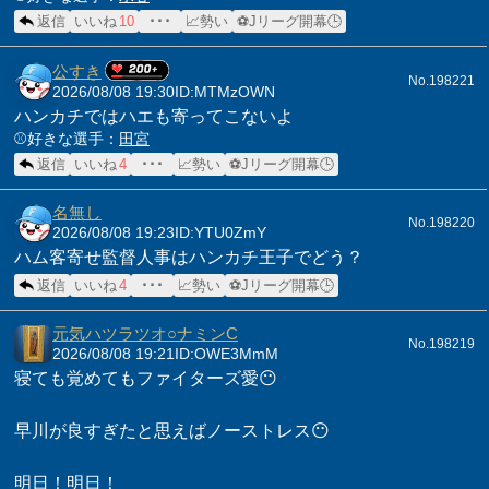
返信
いいね
10
･･･
📈勢い
⚽Jリーグ開幕🕒
公すき
No.198221
2026/08/08 19:30
ID:MTMzOWN
ハンカチではハエも寄ってこないよ
⚾️好きな選手：
田宮
返信
いいね
4
･･･
📈勢い
⚽Jリーグ開幕🕒
名無し
No.198220
2026/08/08 19:23
ID:YTU0ZmY
ハム客寄せ監督人事はハンカチ王子でどう？
返信
いいね
4
･･･
📈勢い
⚽Jリーグ開幕🕒
元気ハツラツオ○ナミンC
No.198219
2026/08/08 19:21
ID:OWE3MmM
寝ても覚めてもファイターズ愛😶
早川が良すぎたと思えばノーストレス😶
明日！明日！