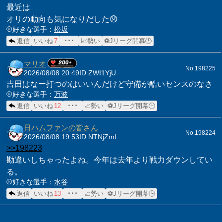
最近は
オリの動向も気になりだした😞
⚾️好きな選手：
松坂
返信
いいね
7
･･･
📈勢い
⚽Jリーグ開幕🕒
マリオ
No.198225
2026/08/08 20:49
ID:ZWI1YjU
吉田はなー打つのはいいんだけど守備が酷いセンスのなさ
⚾️好きな選手：
万波
返信
いいね
12
･･･
📈勢い
⚽Jリーグ開幕🕒
日ハムファンの皆さん
No.198224
2026/08/08 19:53
ID:NTNjZmI
>>198223
勘違いしちゃったよね。今年は去年より戦力ダウンしてい
る。
⚾️好きな選手：
水谷
返信
いいね
13
･･･
📈勢い
⚽Jリーグ開幕🕒