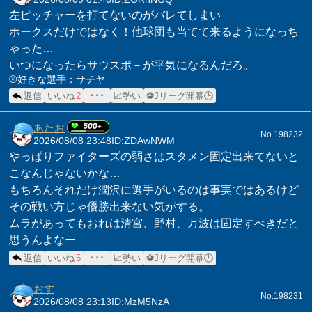
左ピッチャーを打てないのがバレてしまい
ホークスだけではなく！他球団も当てて来るようになっち
ゃった…
いつになったらサウスポ－が平気になるんだろ。
⚾️好きな選手：
サチヤ
返信
いいね
2
･･･
📈勢い
⚽Jリーグ開幕🕒
あたお
No.198232
2026/08/08 23:48
ID:ZDAwNWM
やっぱりファイターズの弱さはスタメン固定出来てないと
こなんじゃないかな…
もちろんそれだけ潤沢に選手がいるのは事実ではあるけど
その戦い方じゃ優勝出来ない気がする。
ムラがあってもおれは清宮、野村、万波は固定すべきだと
思うんよなー
返信
いいね
5
･･･
📈勢い
⚽Jリーグ開幕🕒
おす
No.198231
2026/08/08 23:13
ID:MzM5NzA