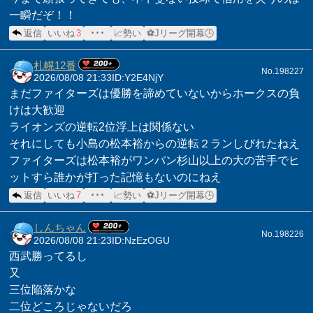
一瞬だぞ！！
返信
いいね
3
･･･
📈勢い
⚽Jリーグ開幕🕒
札幌12番
No.198227
2026/08/08 21:33
ID:Y2E4NjY
まだファイターズは優勝を諦めていないからホークスの負
けは大歓迎
ライオンズの逆転2位浮上は関係ない
それにしても小島の松本裕からの逆転２ランしびれたねえ
ファイターズは松本裕がワンバン杉山以上の大の苦手でヒ
ットすら誰かが打った記憶もないのにねえ
返信
いいね
7
･･･
📈勢い
⚽Jリーグ開幕🕒
しんちゃん
No.198226
2026/08/08 21:23
ID:NzEzOGU
西武勝ってるし
又
三位陥落かな
二位どころじゃないだろ