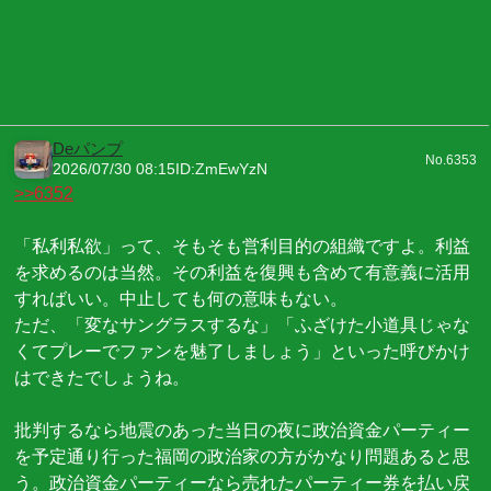
Deパンプ
No.6353
2026/07/30 08:15
ID:ZmEwYzN
>>6352
「私利私欲」って、そもそも営利目的の組織ですよ。利益
を求めるのは当然。その利益を復興も含めて有意義に活用
すればいい。中止しても何の意味もない。
ただ、「変なサングラスするな」「ふざけた小道具じゃな
くてプレーでファンを魅了しましょう」といった呼びかけ
はできたでしょうね。
批判するなら地震のあった当日の夜に政治資金パーティー
を予定通り行った福岡の政治家の方がかなり問題あると思
う。政治資金パーティーなら売れたパーティー券を払い戻