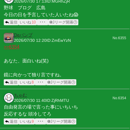
2026/07/30 17:13
ID:MGRhZjR
野球 ブログ 広島
今日の日を予言していた人いたね😱
返信
いいね
10
･･･
⚽Jリーグ開幕🕒
Deパンプ
No.6355
2026/07/30 12:20
ID:ZmEwYzN
>>6354
あなた、面白いね(笑)
鏡に向かって独り言ですね。
返信
いいね
8
･･･
⚽Jリーグ開幕🕒
ちゃむ
No.6354
2026/07/30 11:40
ID:ZjRhMTU
自由発言の場で言った事にいちいち
反応するな 頭冷してろ
返信
いいね
9
･･･
⚽Jリーグ開幕🕒