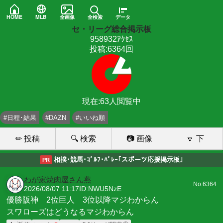
HOME
MLB
全画像
全検索
データ
セ・リーグ総合掲示板
958932ｱｸｾｽ
投稿:6364回
現在:63人閲覧中
#日程･結果
#DAZN
#いいね順
✏ 投稿
🔍 検索
📷 画像
🔽 下
相撲･競馬･ｺﾞﾙﾌ･ﾊﾞﾚｰ｢スポーツ応援掲示板｣
PR
わが家焼肉屋さん燕
No.6364
2026/08/07 11:17
ID:NWU5NzE
優勝阪神 2位巨人 3位以降マジわからん
スワローズはどうなるマジわからん