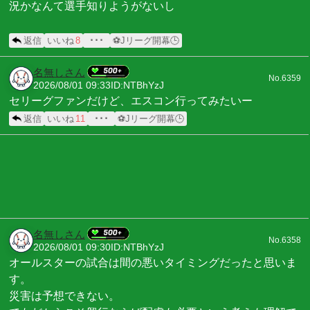
況かなんて選手知りようがないし
返信
いいね
8
･･･
⚽Jリーグ開幕🕒
名無しさん
No.6359
2026/08/01 09:33
ID:NTBhYzJ
セリーグファンだけど、エスコン行ってみたいー
返信
いいね
11
･･･
⚽Jリーグ開幕🕒
名無しさん
No.6358
2026/08/01 09:30
ID:NTBhYzJ
オールスターの試合は間の悪いタイミングだったと思いま
す。
災害は予想できない。