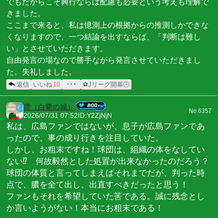
でもだからこそ興行ならば配慮も必要という考えも理解で
きました。
ここまで来ると、私は憶測上の根拠からの推測しかできな
くなりますので、一つ結論を出すならば、「判断は難し
い」とさせていただきます。
自由発言の場なので勝手ながら発言させていただきまし
た。失礼しました。
返信
いいね
10
･･･
⚽Jリーグ開幕🕒
雲（白鷺の城）
No.6357
2026/07/31 07:52
ID:Y2ZjNjN
私は、広島ファンではないが、息子が広島ファンであ
ったので、事の成り行きを注目していた。
しかし、お粗末ですね！球団は、組織の体をなしてい
ない⁉ 何故毅然とした処置が出来なかったのだろう？
球団の体質と言ってしまえばそれまでだが、判った時
点で、膿を全て出し、出直すべきだったと思う！
ファンもそれを希望していた筈である。誠に残念とし
か言いようがない！本当にお粗末である！