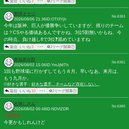
返信
いいね
3
･･･
⚽Jリーグ開幕🕒
野球オヤジ
No.6363
2026/08/06 21:36
ID:OTI3Yjh
今年は阪神、巨人が優勝争いしていますが、残りのチーム
は？CSやる価値あるんですかね、3位5割無いかもね、今
の時点、負け越し8で3位❓舐めていますね
返信
いいね
3
･･･
⚽Jリーグ開幕🕒
善福善次郎
No.6361
2026/08/02 15:06
ID:YmJjMTh
1回も野球場に行かずしてもう８月。早いなあ。来月は、
もう九月か。
⚾️好きな選手：
好きな選手、チームなど存在しない。
返信
いいね
10
･･･
⚽Jリーグ開幕🕒
名無しさん
No.6360
2026/08/02 00:48
ID:NDVlZDR
>>6352
今更かもしれんけど