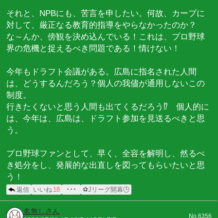
それと、NPBにも、苦言を申したい。何故、カープに
対して、厳正なる教育的指導をやらなかったのか？
な～んか、傍観を決め込んでいる！これは、プロ野球
界の危機と捉えるべき問題である！情けない！
今年もドラフト会議がある。広島に指名された人間
は、どうするんだろう？個人の我儘が通用しないこの
制度。
行きたくないと思う人間も出てくるだろう⁉ 個人的に
は、今年は、広島は、ドラフト参加を見送るべきと思
う。
プロ野球ファンとして、早く、全容を解明し、然るべ
き処分をし、発展的な出直しを図ってもらいたいと思
う！
返信
いいね
18
･･･
⚽Jリーグ開幕🕒
名無しさん
No.6356