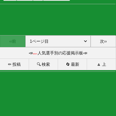
‹‹前
次››
📣
人気選手別の応援掲示板📣
NEW!!
✏ 投稿
🔍 検索
🔄 最新
🔼 上