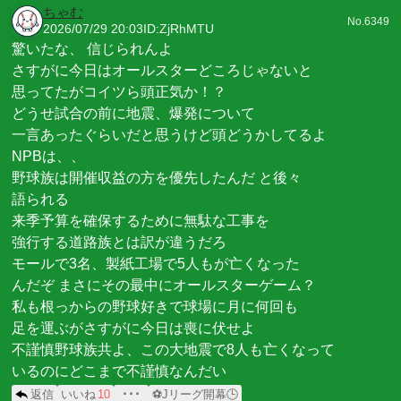
ちゃむ
No.6349
2026/07/29 20:03
ID:ZjRhMTU
驚いたな、 信じられんよ
さすがに今日はオールスターどころじゃないと
思ってたがコイツら頭正気か！？
どうせ試合の前に地震、爆発について
一言あったぐらいだと思うけど頭どうかしてるよ
NPBは、、
野球族は開催収益の方を優先したんだ と後々
語られる
来季予算を確保するために無駄な工事を
強行する道路族とは訳が違うだろ
モールで3名、製紙工場で5人もが亡くなった
んだぞ まさにその最中にオールスターゲーム？
私も根っからの野球好きで球場に月に何回も
足を運ぶがさすがに今日は喪に伏せよ
不謹慎野球族共よ、この大地震で8人も亡くなって
いるのにどこまで不謹慎なんだい
返信
いいね
10
･･･
⚽Jリーグ開幕🕒