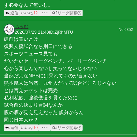
す必要なんて無いし。
返信
いいね
12
･･･
⚽Jリーグ開幕🕒
ちゃむ
No.6352
2026/07/29 21:48
ID:ZjRhMTU
建前は置いとけ
復興支援試合なら別日にできる
スポーツニュース見ても
だいたいセ・リーグベンチ、パ・リーグベンチ
心から楽しんでないし笑ってないじゃない
当然だよなNPBには呆れてものが言えない
熊本県人は当然、九州人だって試合どころじゃない
とは言えチケットは完売
私利私欲、強欲傲慢を貫くために
試合前の決まり台詞なんか
腹の底が見え見えだった 訳分からん
同じ日本人か？
返信
いいね
10
･･･
⚽Jリーグ開幕🕒