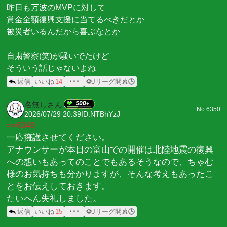
昨日も万波のMVPに対して
賞金全額復興支援に当てるべきだとか
被災者いるんだから喜ぶなとか
自粛警察(笑)が騒いでたけど
そういう話じゃないよね
返信
いいね
14
･･･
⚽Jリーグ開幕🕒
名無しさん
No.6350
2026/07/29 20:39
ID:NTBhYzJ
>>6349
一応擁護させてください。
アナウンサーが本日の富山での開催は北陸地震の復興
への想いもあってのことでもあるそうなので、ちゃむ
様のお気持ちも分かりますが、そんな考えもあったこ
とをお伝えしておきます。
たいへん失礼しました。
返信
いいね
15
･･･
⚽Jリーグ開幕🕒