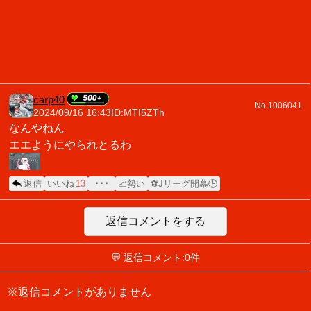
carp40
No.1006041
2024/09/16 16:43
ID:MTI5ZTh
なんやねん
エエようにやられとるわ
返信
いいね
13
･･･
📈勢い
⚽Jリーグ開幕🕒
返信コメントをする
💬 返信コメント:0件
※返信コメントがありません