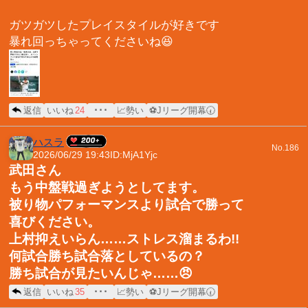
ガツガツしたプレイスタイルが好きです
暴れ回っちゃってくださいね😆
返信
いいね
24
･･･
📈勢い
⚽Jリーグ開幕🕢
ハスラ
No.186
2026/06/29 19:43
ID:MjA1Yjc
武田さん
もう中盤戦過ぎようとしてます。
被り物パフォーマンスより試合で勝って
喜びください。
上村抑えいらん……ストレス溜まるわ!!
何試合勝ち試合落としているの？
勝ち試合が見たいんじゃ……😠
返信
いいね
35
･･･
📈勢い
⚽Jリーグ開幕🕢