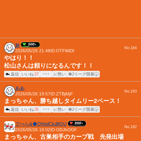
魅
No.184
2026/05/26 21:48
ID:OTFlMDI
やはり！！
松山さんは頼りになるんです！！
返信
いいね
37
･･･
📈勢い
⚽Jリーグ開幕🕢
ああ
No.183
2026/05/26 19:57
ID:ZTBjMjF
まっちゃん、勝ち越しタイムリー2ベース！
返信
いいね
35
･･･
📈勢い
⚽Jリーグ開幕🕢
でべら&◆OhhdCkd8QU
No.182
2026/05/26 18:02
ID:ODJhOGF
まっちゃん、古巣相手のカープ戦 先発出場