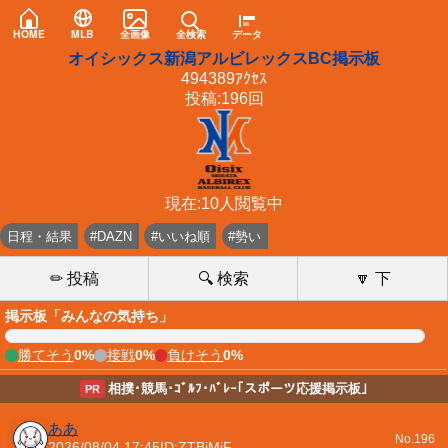
HOME
MLB
全画像
全検索
データ
オイシックス新潟アルビレックスBC掲示板
494389ｱｸｾｽ
投稿:196回
現在:10人閲覧中
日程・結果
#DAZN
#いいね順
#勢い
✏ 投稿
🔍 検索
🔽 下
掲示板「みんなの気持ち」
勝てそう
0%
接戦
0%
負けそう
0%
相撲･競馬･ｺﾞﾙﾌ･ﾊﾞﾚｰ｢スポーツ応援掲示板｣
PR
ああ
No.196
2026/08/04 17:45
ID:ZTBjMjF