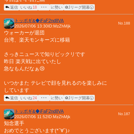
返信
いいね
18
･･･
📈勢い
⚽Jリーグ開幕🕢
トッポギ&◆iFaF2nd8VA
No.188
2026/07/06 13:30
ID:MzZhMjk
ウォーカーが退団
台湾、楽天モンキーズに移籍
さっきニュースで知りビックリです
昨日 楽天戦に出ていたし
急なもんだなぁ😢
いつかまた テレビで顔を見れるのを楽しみに
しています
返信
いいね
24
･･･
📈勢い
⚽Jリーグ開幕🕢
トッポギ&◆iFaF2nd8VA
No.187
2026/07/06 11:52
ID:MzZhMjk
知念選手
おめでとうございます(*´∀`)♪