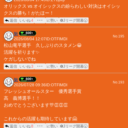
オリックス vs オイシックスの紛らわしい対決はオイシッ
クスの勝ち！がたほー！
返信
いいね
4
･･･
📈勢い
⚽Jリーグ開幕🕢
魅
No.195
2026/08/04 12:07
ID:OTFlMDI
松山竜平選手 久しぶりのスタメン😀
活躍を祈ります✨
ケガしないでね
返信
いいね
3
･･･
📈勢い
⚽Jリーグ開幕🕢
魅
No.193
2026/07/28 09:36
ID:OTFlMDI
フレッシュオールスター 優秀選手賞
高 義博選手！！
おめでとうございます🎊👏👏👏
これからの活躍も期待しています🤗
返信
いいね
8
･･･
📈勢い
⚽Jリーグ開幕🕢