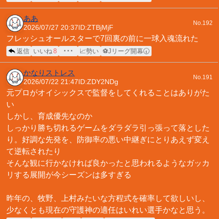
ああ
No.192
2026/07/27 20:37
ID:ZTBjMjF
フレッシュオールスターで7回裏の前に一球入魂流れた
返信
いいね
8
･･･
📈勢い
⚽Jリーグ開幕🕢
かなりストレス
No.191
2026/07/22 21:47
ID:ZDY2NDg
元プロがオイシックスで監督をしてくれることはありがた
い
しかし、育成優先なのか
しっかり勝ち切れるゲームをダラダラ引っ張って落とした
り。好調な先発を、防御率の悪い中継ぎにとりあえず変え
て逆転されたり
そんな観に行かなければ良かったと思われるようなガッカ
リする展開が今シーズンは多すぎる
昨年の、牧野、上村みたいな方程式を確率して欲しいし、
少なくとも現在の守護神の適任はいれい選手かなと思う。