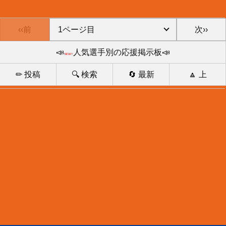
‹‹前
次››
📣
人気選手別の応援掲示板📣
NEW!!
✏ 投稿
🔍 検索
🔄 最新
🔼 上