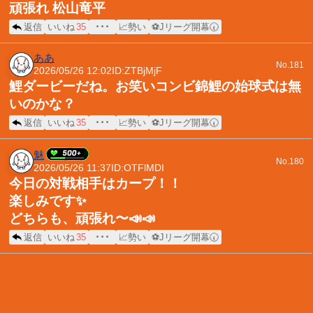
頑張れ 松山竜平
返信
いいね
35
･･･
📈勢い
⚽Jリーグ開幕🕢
ああ
No.181
2026/05/26 12:02
ID:ZTBjMjF
鯉ダービーだね。お笑いコンビ錦鯉の始球式は無
いのかな？
返信
いいね
35
･･･
📈勢い
⚽Jリーグ開幕🕢
魅
No.180
2026/05/26 11:37
ID:OTFlMDI
今日の対戦相手はカープ！！
楽しみです✨
どちらも、頑張れ〜📣📣
返信
いいね
35
･･･
📈勢い
⚽Jリーグ開幕🕢