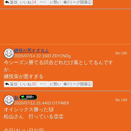
返信
いいね
14
･･･
📈勢い
⚽Jリーグ開幕🕢
継投が悪すぎるよ
No.190
2026/07/14 22:16
ID:ZDY2NDg
今シーズン勝てる試合どれだけ落としてるんです
か、、
継投策が悪すぎる
返信
いいね
20
･･･
📈勢い
⚽Jリーグ開幕🕢
魅
No.189
2026/07/12 21:44
ID:OTFlMDI
オイシックス勝った🙌
松山さん 打っている👏👏
今日はいい日だ🤗