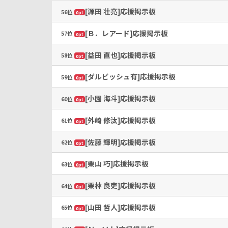
[源田 壮亮]応援掲示板
56位
0pt
[Ｂ．レアード]応援掲示板
57位
0pt
[益田 直也]応援掲示板
58位
0pt
[ダルビッシュ有]応援掲示板
59位
0pt
[小園 海斗]応援掲示板
60位
0pt
[外崎 修汰]応援掲示板
61位
0pt
[佐藤 輝明]応援掲示板
62位
0pt
[栗山 巧]応援掲示板
63位
0pt
[栗林 良吏]応援掲示板
64位
0pt
[山田 哲人]応援掲示板
65位
0pt