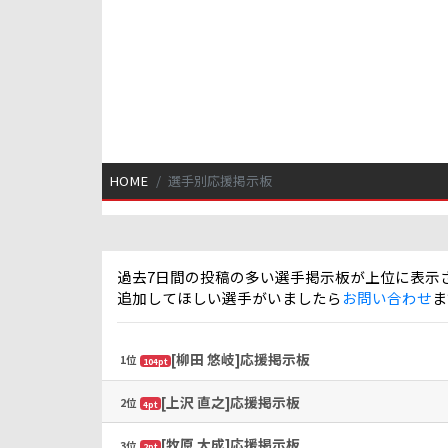
HOME
選手別応援掲示板
過去7日間の投稿の多い選手掲示板が上位に表示
追加してほしい選手がいましたら
お問い合わせ
ま
[柳田 悠岐]応援掲示板
1位
104pt
[上沢 直之]応援掲示板
2位
4pt
[牧原 大成]応援掲示板
3位
2pt