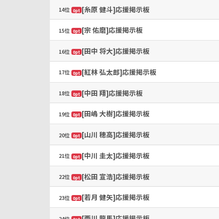
[糸原 健斗]応援掲示板
14位
0pt
[宗 佑磨]応援掲示板
15位
0pt
[田中 将大]応援掲示板
16位
0pt
[紅林 弘太郎]応援掲示板
17位
0pt
[中田 翔]応援掲示板
18位
0pt
[田嶋 大樹]応援掲示板
19位
0pt
[山川 穂高]応援掲示板
20位
0pt
[中川 圭太]応援掲示板
21位
0pt
[松田 宣浩]応援掲示板
22位
0pt
[若月 健矢]応援掲示板
23位
0pt
[西川 龍馬]応援掲示板
24位