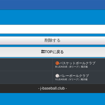
🔙TOPに戻る
🏀
バスケットボールクラブ
B.LEAGUE（Bリーグ）掲示板
🏐
バレーボールクラブ
V.LEAGUE（Vリーグ）掲示板
-
j-baseball.club
-