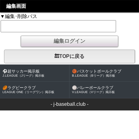
編集画面
▼編集･削除パス
🔙TOPに戻る
⚽
超サッカー掲示板
🏀
バスケットボールクラブ
J.LEAGUE（Jリーグ）掲示板
B.LEAGUE（Bリーグ）掲示板
🏉
ラグビークラブ
🏐
バレーボールクラブ
LEAGUE ONE（リーグワン）掲示板
V.LEAGUE（Vリーグ）掲示板
-
j-baseball.club
-