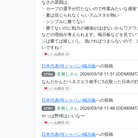
なさの原因は、
・カープの選手が打たないので作業みたいな感覚
・夏は信じられなくらいズムスタが熱い
・シンプルに勝てない
・勝てないのに戦力の補強がほぼないからワクワ
などの理由が考えられます。掲示板などを見てい
ンは勝てば嬉しいし、負ければつまらないので、
いですね！
♥
いいね獲得
35
日本代表(侍ジャパン)掲示板
への投稿
名無しさん
2026/03/18 11:51
(ODM0MT
27762
なんだかんだベネズエラ相手に5点取った日本の
♥
いいね獲得
35
日本代表(侍ジャパン)掲示板
への投稿
名無しさん
2026/03/18 11:48
(ODM0MT
27761
やっぱ野球はいいなー
♥
いいね獲得
35
日本代表(侍ジャパン)掲示板
への投稿