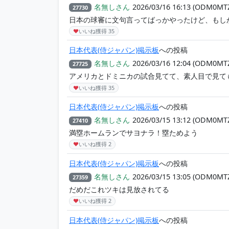
名無しさん
2026/03/16 16:13
(ODM0MT
27730
日本の球審に文句言ってばっかやったけど、もし
♥
いいね獲得
35
日本代表(侍ジャパン)掲示板
への投稿
名無しさん
2026/03/16 12:04
(ODM0MT
27725
アメリカとドミニカの試合見てて、素人目で見ても
♥
いいね獲得
35
日本代表(侍ジャパン)掲示板
への投稿
名無しさん
2026/03/15 13:12
(ODM0MT
27410
満塁ホームランでサヨナラ！塁ためよう
♥
いいね獲得
2
日本代表(侍ジャパン)掲示板
への投稿
名無しさん
2026/03/15 13:05
(ODM0MT
27359
だめだこれツキは見放されてる
♥
いいね獲得
2
日本代表(侍ジャパン)掲示板
への投稿