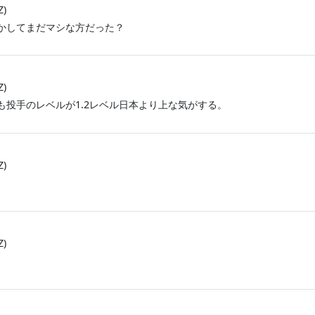
Z)
かしてまだマシな方だった？
Z)
投手のレベルが1.2レベル日本より上な気がする。
Z)
Z)