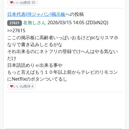
♥
いいね獲得
35
日本代表(侍ジャパン)掲示板
への投稿
名無しさん
2026/03/15 14:05
(ZDIxN2Q)
27621
>>27615
ここの掲示板に高齢者いっぱいおるけどpcなりスマホ
なりで書き込みしとるがな
それ出来るのにネトフリの登録でけへんはやる気ない
だけ
日本語読めりゃ出来る事や
もっと言えばもう１０年以上前からテレビのリモコン
にNetflixのボタンついてるし
♥
いいね獲得
4