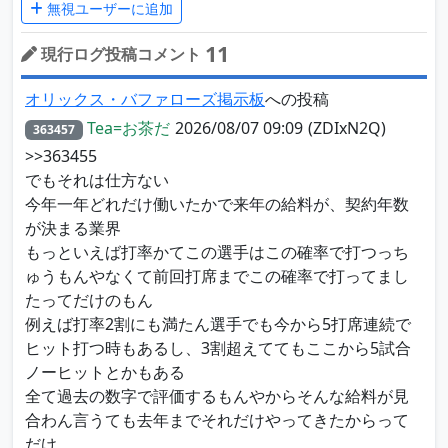
無視ユーザーに追加
11
現行ログ投稿コメント
オリックス・バファローズ掲示板
への投稿
Tea=お茶だ
2026/08/07 09:09
(ZDIxN2Q)
363457
>>363455
でもそれは仕方ない
今年一年どれだけ働いたかで来年の給料が、契約年数
が決まる業界
もっといえば打率かてこの選手はこの確率で打つっち
ゅうもんやなくて前回打席までこの確率で打ってまし
たってだけのもん
例えば打率2割にも満たん選手でも今から5打席連続で
ヒット打つ時もあるし、3割超えててもここから5試合
ノーヒットとかもある
全て過去の数字で評価するもんやからそんな給料が見
合わん言うても去年までそれだけやってきたからって
だけ