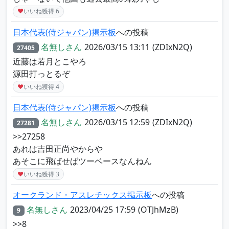
♥
いいね獲得
6
日本代表(侍ジャパン)掲示板
への投稿
名無しさん
2026/03/15 13:11
(ZDIxN2Q)
27405
近藤は若月とこやろ
源田打っとるぞ
♥
いいね獲得
4
日本代表(侍ジャパン)掲示板
への投稿
名無しさん
2026/03/15 12:59
(ZDIxN2Q)
27281
>>27258
あれは吉田正尚やからや
あそこに飛ばせばツーベースなんねん
♥
いいね獲得
3
オークランド・アスレチックス掲示板
への投稿
名無しさん
2023/04/25 17:59
(OTJhMzB)
9
>>8