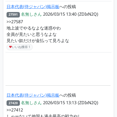
日本代表(侍ジャパン)掲示板
への投稿
名無しさん
2026/03/15 13:40
(ZDIxN2Q)
27591
>>27587
地上波でやるなよな迷惑やわ
全員が見たいと思うなよな
見たい奴だけが金払って見ろよな
♥
いいね獲得
1
日本代表(侍ジャパン)掲示板
への投稿
名無しさん
2026/03/15 13:13
(ZDIxN2Q)
27420
>>27412
しゃーないて他国も過去最高の戦力やし