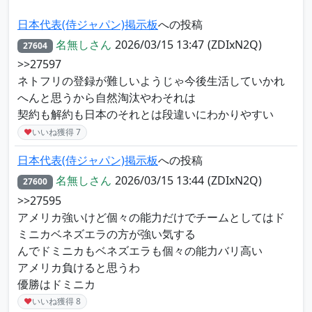
日本代表(侍ジャパン)掲示板
への投稿
名無しさん
2026/03/15 13:47
(ZDIxN2Q)
27604
>>27597
ネトフリの登録が難しいようじゃ今後生活していかれ
へんと思うから自然淘汰やわそれは
契約も解約も日本のそれとは段違いにわかりやすい
♥
いいね獲得
7
日本代表(侍ジャパン)掲示板
への投稿
名無しさん
2026/03/15 13:44
(ZDIxN2Q)
27600
>>27595
アメリカ強いけど個々の能力だけでチームとしてはド
ミニカベネズエラの方が強い気する
んでドミニカもベネズエラも個々の能力バリ高い
アメリカ負けると思うわ
優勝はドミニカ
♥
いいね獲得
8