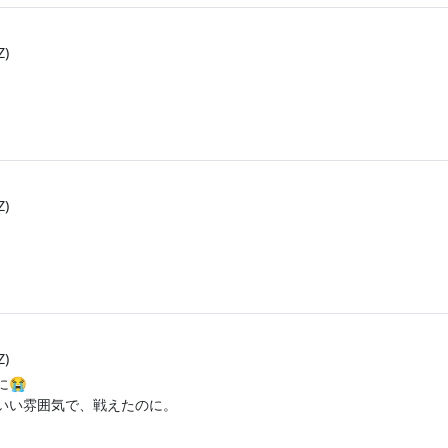
Z)
Z)
Z)
😭
いい雰囲気で、戦えたのに。