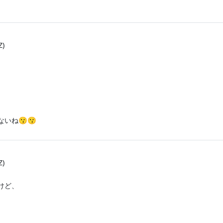
Z)
いね😗😗
Z)
けど、