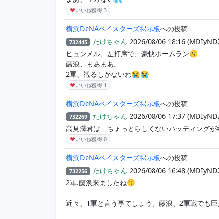
♥
いいね獲得
3
横浜DeNAベイスターズ掲示板
への投稿
たけちゃん
2026/08/06 18:16
(MDIyND
732445
ヒュンメル、左打席で、豪快ホームラン😗
藤浪、まあまあ。
2軍、観るしかないわ😭😭
♥
いいね獲得
1
横浜DeNAベイスターズ掲示板
への投稿
たけちゃん
2026/08/06 17:37
(MDIyND
732269
高見澤君は、ちょっとらしくないバッティングが
♥
いいね獲得
0
横浜DeNAベイスターズ掲示板
への投稿
たけちゃん
2026/08/06 16:48
(MDIyND
732256
2軍.藤浪来ましたね😗
近々、1軍と言う事でしょう。藤浪、2軍戦でも