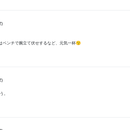
Z)
。
はベンチで腕立て伏せするなど、元気一杯😗
Z)
ょう。