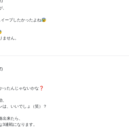
Z)
が、
イープしたかったよね😰

りません。
Z)
かったんじゃないかな❓
動、
ンは、いいでしょ（笑）？
略出来たら、
な3連戦になります。