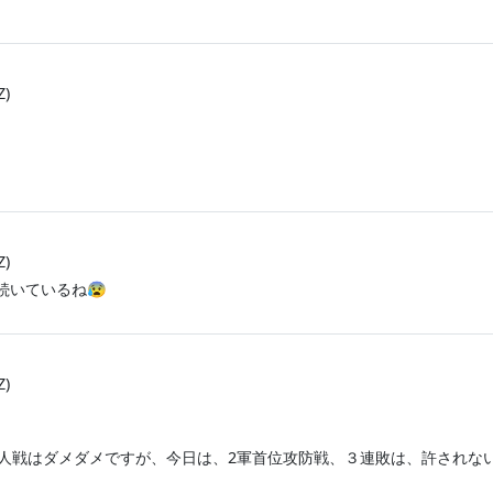
Z)
Z)
続いているね😰
Z)
巨人戦はダメダメですが、今日は、2軍首位攻防戦、３連敗は、許されな