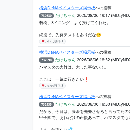
横浜DeNAベイスターズ掲示板
への投稿
たけちゃん
2026/08/06 19:17
(MDIyND
732630
若松、3イニング、よく投げてくれた。
続投で、先発テストもありだな😗
♥
いいね獲得
1
横浜DeNAベイスターズ掲示板
への投稿
たけちゃん
2026/08/06 18:52
(MDIyND
732590
ハマスタの大竹は、大した事ないよ。
ここは、一気に行きたい❗
♥
いいね獲得
3
横浜DeNAベイスターズ掲示板
への投稿
たけちゃん
2026/08/06 18:30
(MDIyND
732535
だから、今日は、藤浪を先発させろと言ってたのに
甲子園で、あれだけの声援あって、ハマスタでも
まあ、仕方ない💦