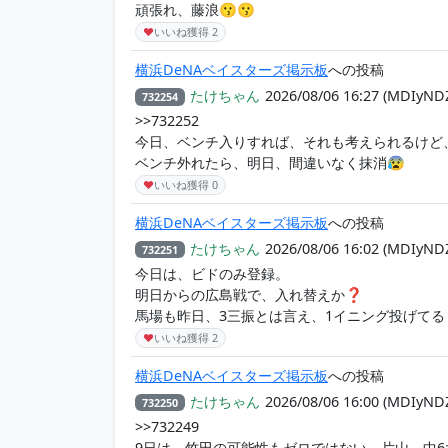
頑張れ、藤浪😗😗
♥
いいね獲得
2
横浜DeNAベイスターズ掲示板
への投稿
たけちゃん
2026/08/06 16:27
(MDIyND
732254
>>732252
今日、ベンチ入りすれば、それも考えられるけど
ベンチ外れたら、明日、間違いなく抹消😰
♥
いいね獲得
0
横浜DeNAベイスターズ掲示板
への投稿
たけちゃん
2026/08/06 16:02
(MDIyND
732251
今日は、ビドのみ登録。
明日からの広島戦で、入れ替えか❓
馬場も昨日、3三振とは言え、1イニング投げてる
♥
いいね獲得
2
横浜DeNAベイスターズ掲示板
への投稿
たけちゃん
2026/08/06 16:00
(MDIyND
732250
>>732249
9日は、竹田の可能性もゼロではない。片山、中