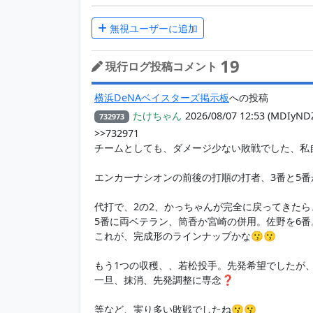
無視ユーザーに追加
19
現行ログ投稿コメント
横浜DeNAベイスターズ掲示板
への投稿
たけちゃん
2026/08/07 12:53
(MDIyND
732973
>>732971
チームとしても、ダメージ少ない敗戦でした、私
エンカーナシオンの前後の打順の打者、3番と5
代打で、2の2、かっちゃんが完全に戻ってきたら
5番に両ベテラン、筒香か宮崎の併用。佐野を6番
これが、完成形のラインナップかな😗😗
もう1つの収穫、、若松投手。先発希望でしたが
一旦、抹消、先発調整に専念❓
等など、実り多い敗戦でしたね😗😗