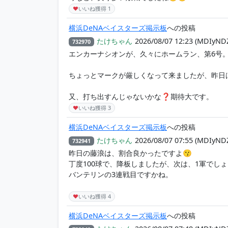
♥
いいね獲得
1
横浜DeNAベイスターズ掲示板
への投稿
たけちゃん
2026/08/07 12:23
(MDIyND
732970
エンカーナシオンが、久々にホームラン、第6号
ちょっとマークが厳しくなって来ましたが、昨日
又、打ち出すんじゃないかな❓期待大です。
♥
いいね獲得
3
横浜DeNAベイスターズ掲示板
への投稿
たけちゃん
2026/08/07 07:55
(MDIyND
732941
昨日の藤浪は、割合良かったですよ😗
丁度100球で、降板しましたが、次は、1軍でし
バンテリンの3連戦目ですかね。
♥
いいね獲得
4
横浜DeNAベイスターズ掲示板
への投稿