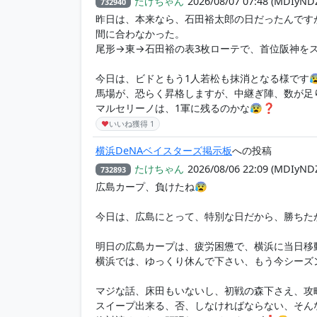
たけちゃん
2026/08/07 07:48
(MDIyND
732940
昨日は、本来なら、石田裕太郎の日だったんです
間に合わなかった。
尾形→東→石田裕の表3枚ローテで、首位阪神をス
今日は、ビドともう1人若松も抹消となる様です
馬場が、恐らく昇格しますが、中継ぎ陣、数が足
マルセリーノは、1軍に残るのかな😰❓
♥
いいね獲得
1
横浜DeNAベイスターズ掲示板
への投稿
たけちゃん
2026/08/06 22:09
(MDIyND
732893
広島カープ、負けたね😰
今日は、広島にとって、特別な日だから、勝ちた
明日の広島カープは、疲労困憊で、横浜に当日移
横浜では、ゆっくり休んで下さい、もう今シーズ
マジな話、床田もいないし、初戦の森下さえ、攻
スイープ出来る、否、しなければならない、そん