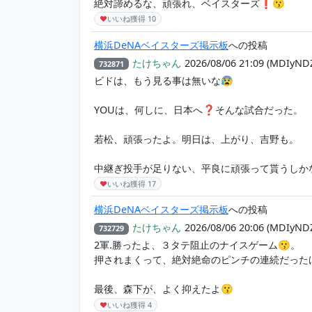
絶対諦めるな、頑張れ、ベイスターズ❗😗
♥
いいね獲得
10
横浜DeNAベイスターズ掲示板
への投稿
たけちゃん
2026/08/06 21:09
(MDIyND
732871
ビドは、もう見る事は無いな😰
YOUは、何しに、日本へ❓そんな試合だった。
若松、頑張ったよ。明日は、上がり、吉野も。
中継ぎ投手が足りない、平良に頑張って貰うしかな
♥
いいね獲得
17
横浜DeNAベイスターズ掲示板
への投稿
たけちゃん
2026/08/06 20:06
(MDIyND
732729
2軍.勝ったよ、３タテ阻止のナイスゲーム😗。
押されまくって、絶対絶命のピンチの連続だった
最後、森下が、よく抑えたよ😗
♥
いいね獲得
4