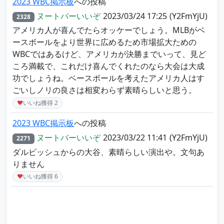
2023 WBC掲示板
への投稿
ヌートバーいいぞ
2023/03/24 17:25
(Y2FmYjU)
2328
アメリカ人が喜んでたらオッケーでしょう。MLBがベ
ースボールをより世界に広めるため市場拡大ための
WBCではあるけど、アメリカが決勝までいって、見ど
ころ満載で、これだけ喜んでくれたのなら大会は大成
功でしょうね。ベースボールを考えたアメリカ人はす
ごいしノリの良さは相変わらず素晴らしいと思う。
♥
いいね獲得
2
2023 WBC掲示板
への投稿
ヌートバーいいぞ
2023/03/22 11:41
(Y2FmYjU)
2271
ダルビッシュからの大谷、素晴らしい演出や。文句あ
りません
♥
いいね獲得
6