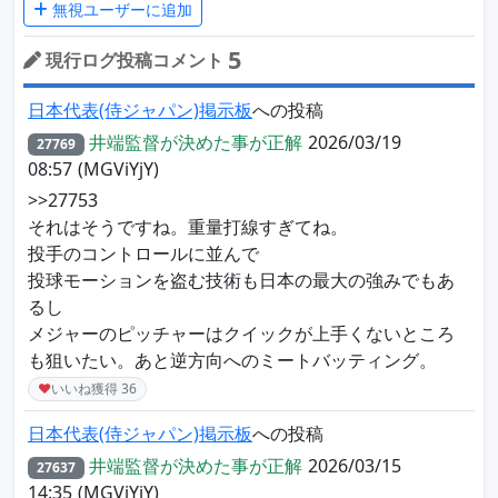
無視ユーザーに追加
5
現行ログ投稿コメント
日本代表(侍ジャパン)掲示板
への投稿
井端監督が決めた事が正解
2026/03/19
27769
08:57
(MGViYjY)
>>27753
それはそうですね。重量打線すぎてね。
投手のコントロールに並んで
投球モーションを盗む技術も日本の最大の強みでもあ
るし
メジャーのピッチャーはクイックが上手くないところ
も狙いたい。あと逆方向へのミートバッティング。
♥
いいね獲得
36
日本代表(侍ジャパン)掲示板
への投稿
井端監督が決めた事が正解
2026/03/15
27637
14:35
(MGViYjY)