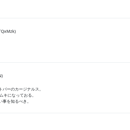
TQxMzk)
N)
。
トバーのカージナルス。
がムキになっておる。
い事を知るべき。