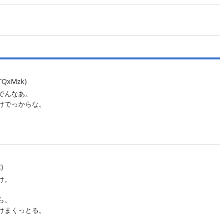
TQxMzk)
でんなあ。
けでっからな。
)
け。
ら。
けまくっとる。