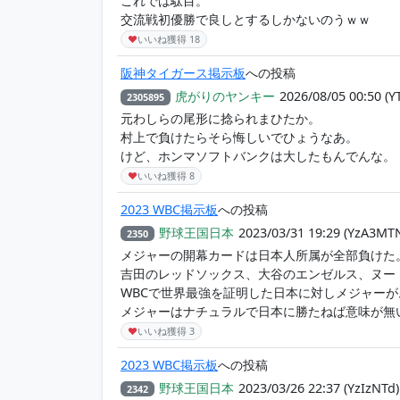
これでは駄目。
交流戦初優勝で良しとするしかないのうｗｗ
♥
いいね獲得
18
阪神タイガース掲示板
への投稿
虎がりのヤンキー
2026/08/05 00:50
(Y
2305895
元わしらの尾形に捻られまひたか。
村上で負けたらそら悔しいでひょうなあ。
けど、ホンマソフトバンクは大したもんでんな。
♥
いいね獲得
8
2023 WBC掲示板
への投稿
野球王国日本
2023/03/31 19:29
(YzA3MT
2350
メジャーの開幕カードは日本人所属が全部負けた
吉田のレッドソックス、大谷のエンゼルス、ヌー
WBCで世界最強を証明した日本に対しメジャー
メジャーはナチュラルで日本に勝たねば意味が無
♥
いいね獲得
3
2023 WBC掲示板
への投稿
野球王国日本
2023/03/26 22:37
(YzIzNTd)
2342