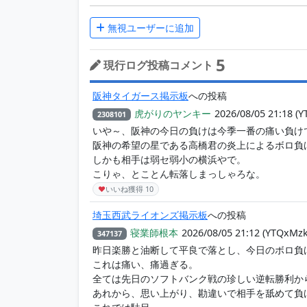
無視ユーザーに追加
5
現行ログ投稿コメント
阪神タイガース掲示板
への投稿
虎がりのヤンキー
2026/08/05 21:18
(Y
2308101
いや～、阪神の今日の負けは今季一番の痛い負け
阪神の希望の星である高橋君の炎上によるボロ負
しかも相手は弱セ弱小の横浜やで。
こりゃ、とことん転落しまっしゃろな。
♥
いいね獲得
10
埼玉西武ライオンズ掲示板
への投稿
寝業師根本
2026/08/05 21:12
(YTQxMzk
347137
昨日楽勝と油断して平良で落とし、今日のボロ負
これは痛い、痛過ぎる。
全ては先日のソフトバンク戦の珍しい逆転勝利か
あれから、思い上がり、勘違いで相手を舐めて負