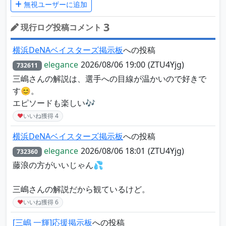
無視ユーザーに追加
3
現行ログ投稿コメント
横浜DeNAベイスターズ掲示板
への投稿
elegance
2026/08/06 19:00
(ZTU4Yjg)
732611
三嶋さんの解説は、選手への目線が温かいので好きで
す😊。
エピソードも楽しい🎶
♥
いいね獲得
4
横浜DeNAベイスターズ掲示板
への投稿
elegance
2026/08/06 18:01
(ZTU4Yjg)
732360
藤浪の方がいいじゃん💦
三嶋さんの解説だから観ているけど。
♥
いいね獲得
6
[三嶋 一輝]応援掲示板
への投稿