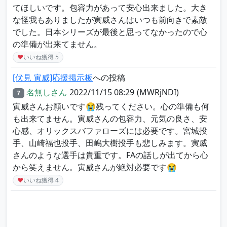
てほしいです。包容力があって安心出来ました。大き
な怪我もありましたが寅威さんはいつも前向きで素敵
でした。日本シリーズが最後と思ってなかったので心
の準備が出来てません。
♥
いいね獲得
5
[伏見 寅威]応援掲示板
への投稿
名無しさん
2022/11/15 08:29
(MWRjNDI)
7
寅威さんお願いです😭残ってください。心の準備も何
も出来てません。寅威さんの包容力、元気の良さ、安
心感、オリックスバファローズには必要です。宮城投
手、山崎福也投手、田嶋大樹投手も悲しみます。寅威
さんのような選手は貴重です。FAの話しが出てから心
から笑えません。寅威さんが絶対必要です😭
♥
いいね獲得
4