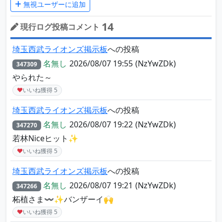
無視ユーザーに追加
14
現行ログ投稿コメント
埼玉西武ライオンズ掲示板
への投稿
名無し
2026/08/07 19:55
(NzYwZDk)
347309
やられた～
♥
いいね獲得
5
埼玉西武ライオンズ掲示板
への投稿
名無し
2026/08/07 19:22
(NzYwZDk)
347270
若林Niceヒット✨
♥
いいね獲得
5
埼玉西武ライオンズ掲示板
への投稿
名無し
2026/08/07 19:21
(NzYwZDk)
347266
柘植さま〰️✨バンザーイ🙌
♥
いいね獲得
5