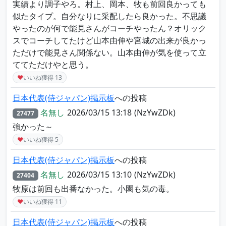
実績より調子やろ。村上、岡本、牧も前回良かっても
似たタイプ。自分なりに采配したら良かった。不思議
やったのが何で能見さんがコーチやったん？オリック
スでコーチしてたけど山本由伸や宮城の出来が良かっ
ただけで能見さん関係ない。山本由伸が気を使って立
ててただけやと思う。
♥
いいね獲得
13
日本代表(侍ジャパン)掲示板
への投稿
名無し
2026/03/15 13:18
(NzYwZDk)
27477
強かった～
♥
いいね獲得
5
日本代表(侍ジャパン)掲示板
への投稿
名無し
2026/03/15 13:10
(NzYwZDk)
27404
牧原は前回も出番なかった。小園も気の毒。
♥
いいね獲得
11
日本代表(侍ジャパン)掲示板
への投稿