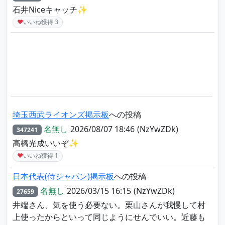
石井Niceキャッチ✨
♥
いいね獲得
3
埼玉西武ライオンズ掲示板
への投稿
名無し
2026/08/07 18:46
(NzYwZDk)
347241
高橋光成いいぞ✨
♥
いいね獲得
1
日本代表(侍ジャパン)掲示板
への投稿
名無し
2026/03/15 16:15
(NzYwZDk)
27659
井端さん、気を使う必要ない。栗山さんが我慢して村
上使ったからといって同じようにせんでいい。近藤も