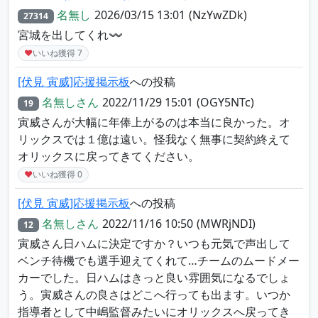
名無し
2026/03/15 13:01
(NzYwZDk)
27314
宮城を出してくれ〰️
♥
いいね獲得
7
[伏見 寅威]応援掲示板
への投稿
名無しさん
2022/11/29 15:01
(OGY5NTc)
19
寅威さんが大幅に年俸上がるのは本当に良かった。オ
リックスでは１億は遠い。怪我なく無事に契約終えて
オリックスに戻ってきてください。
♥
いいね獲得
0
[伏見 寅威]応援掲示板
への投稿
名無しさん
2022/11/16 10:50
(MWRjNDI)
12
寅威さん日ハムに決定ですか？いつも元気で声出して
ベンチ待機でも選手迎えてくれて…チームのムードメー
カーでした。日ハムはきっと良い雰囲気になるでしょ
う。寅威さんの良さはどこへ行っても出ます。いつか
指導者として中嶋監督みたいにオリックスへ戻ってき