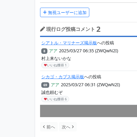
無視ユーザーに追加
2
現行ログ投稿コメント
シアトル・マリナーズ掲示板
への投稿
アア
2025/03/27 06:35
(ZWQwN2I)
8
村上来ないかな
♥
いいね獲得
1
シカゴ・カブス掲示板
への投稿
アア
2025/03/27 06:31
(ZWQwN2I)
69
誠也頼むぞ
♥
いいね獲得
6
前へ
次へ