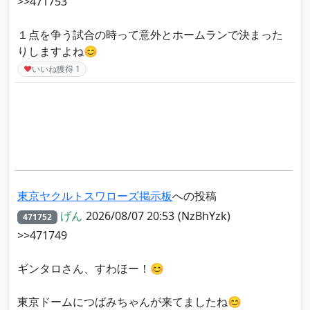
>>471753
１点を争う試合の時って意外とホームランで決まった
りしますよね😊
♥
いいね獲得
1
東京ヤクルトスワローズ掲示板
への投稿
げん
2026/08/07 20:53
(NzBhYzk)
471752
>>471749
ギンタロさん、すわほー！😊
東京ドームにつばみちゃんが来てましたね😊