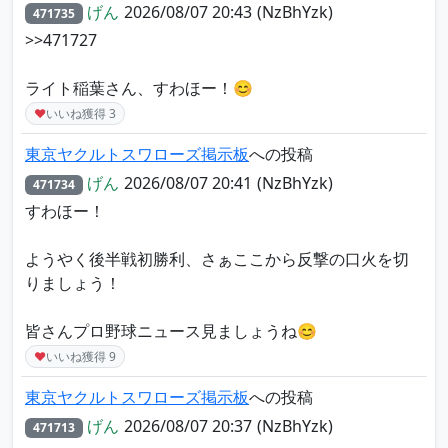
げん
2026/08/07 20:43
(NzBhYzk)
471735
>>471727
ライト稲葉さん、すわほー！😊
♥
いいね獲得
3
東京ヤクルトスワローズ掲示板
への投稿
げん
2026/08/07 20:41
(NzBhYzk)
471734
すわほー！
ようやく後半戦初勝利、さぁここから反撃の口火を切
りましょう！
皆さんプロ野球ニュース見ましょうね😊
♥
いいね獲得
9
東京ヤクルトスワローズ掲示板
への投稿
げん
2026/08/07 20:37
(NzBhYzk)
471713