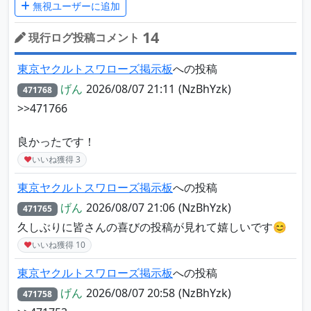
無視ユーザーに追加
14
現行ログ投稿コメント
東京ヤクルトスワローズ掲示板
への投稿
げん
2026/08/07 21:11
(NzBhYzk)
471768
>>471766
良かったです！
♥
いいね獲得
3
東京ヤクルトスワローズ掲示板
への投稿
げん
2026/08/07 21:06
(NzBhYzk)
471765
久しぶりに皆さんの喜びの投稿が見れて嬉しいです😊
♥
いいね獲得
10
東京ヤクルトスワローズ掲示板
への投稿
げん
2026/08/07 20:58
(NzBhYzk)
471758