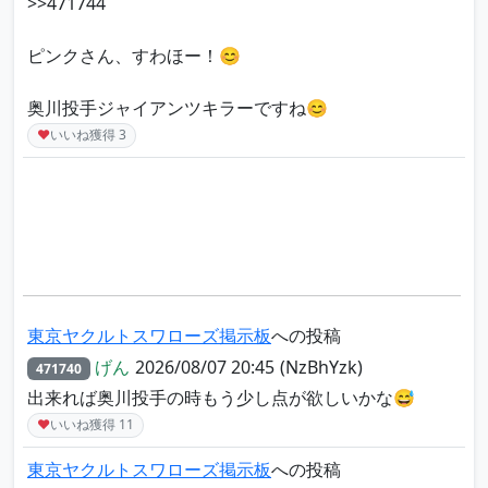
>>471744
ピンクさん、すわほー！😊
奥川投手ジャイアンツキラーですね😊
♥
いいね獲得
3
東京ヤクルトスワローズ掲示板
への投稿
げん
2026/08/07 20:45
(NzBhYzk)
471740
出来れば奥川投手の時もう少し点が欲しいかな😅
♥
いいね獲得
11
東京ヤクルトスワローズ掲示板
への投稿