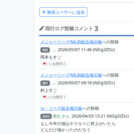
無視ユーザーに追加
3
現行ログ投稿コメント
メジャーリーグ(MLB)総合掲示板
への投稿
....
2026/05/07 11:46
(NDg3ZDc)
802
岡本もすご
♥
いいね獲得
0
メジャーリーグ(MLB)総合掲示板
への投稿
....
2026/05/07 09:18
(NDg3ZDc)
801
村上すご
♥
いいね獲得
1
セ・リーグ総合掲示板
への投稿
飲むさん
2026/04/29 13:21
(NDg3ZDc)
6252
もし今年の池山ヤクルトに村上がいたら
どんだけ強かったのだろう