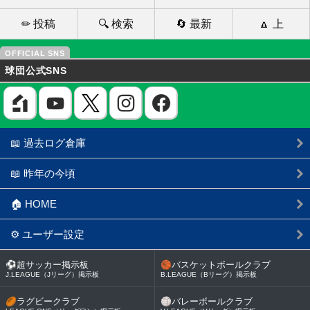
✏ 投稿
🔍 検索
🔄 最新
🔼 上
球団公式SNS
📖 過去ログ倉庫
📖 昨年の今頃
🏠 HOME
⚙ ユーザー設定
⚽
超サッカー掲示板
🏀
バスケットボールクラブ
J.LEAGUE（Jリーグ）掲示板
B.LEAGUE（Bリーグ）掲示板
🏉
ラグビークラブ
🏐
バレーボールクラブ