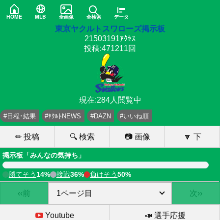
HOME
MLB
全画像
全検索
データ
東京ヤクルトスワローズ掲示板
21503191ｱｸｾｽ
投稿:471211回
現在:284人閲覧中
#日程･結果
#ﾔｸﾙﾄNEWS
#DAZN
#いいね順
✏ 投稿
🔍 検索
📷 画像
🔽 下
掲示板「みんなの気持ち」
勝てそう
14%
接戦
36%
負けそう
50%
‹‹前
次››
Youtube
📣 選手応援