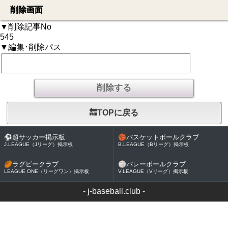
削除画面
▼削除記事No
545
▼編集･削除パス
🔙TOPに戻る
⚽
超サッカー掲示板
🏀
バスケットボールクラブ
J.LEAGUE（Jリーグ）掲示板
B.LEAGUE（Bリーグ）掲示板
🏉
ラグビークラブ
🏐
バレーボールクラブ
LEAGUE ONE（リーグワン）掲示板
V.LEAGUE（Vリーグ）掲示板
-
j-baseball.club
-