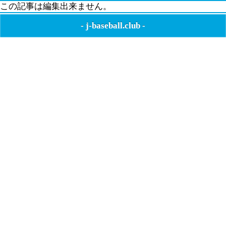
この記事は編集出来ません。
-
j-baseball.club
-