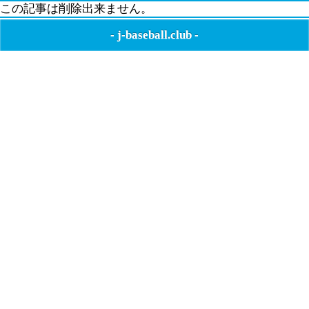
この記事は削除出来ません。
-
j-baseball.club
-