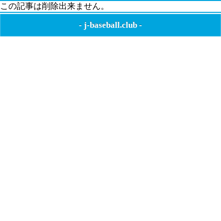
この記事は削除出来ません。
-
j-baseball.club
-