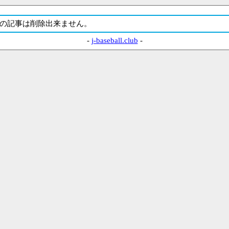
の記事は削除出来ません。
-
j-baseball.club
-