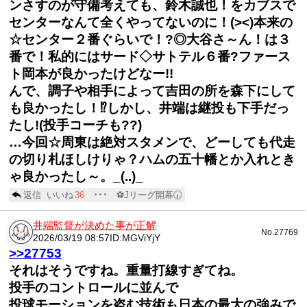
ンさすのが守備考えても、鈴木誠也！をカブスで
センターなんて全くやってないのに！(><)本来の
☆センター２番ぐらいで！?◎大谷さ～ん！は３
番で！私的にはサード◇サトテル６番?ファース
ト岡本が良かったけどなー!!
んで、調子や相手によって吉田の所を森下にして
も良かったし！⁉️しかし、井端は継投も下手だっ
たし!(投手コーチも??)
…今回☆周東は絶対スタメンで、どーしても代走
の切り札ほしけりゃ？ハムの五十幡とか入れとき
ゃ良かったし～。_(..)_
返信
いいね
36
･･･
⚽Jリーグ開幕🕢
井端監督が決めた事が正解
No.27769
2026/03/19 08:57
ID:MGViYjY
>>27753
それはそうですね。重量打線すぎてね。
投手のコントロールに並んで
投球モーションを盗む技術も日本の最大の強みで