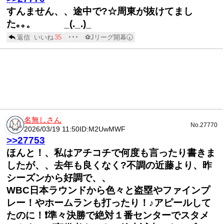
すんません、、途中で?☆周東が抜けてまし
た｡｡。 _(._.)_
返信
いいね
35
･･･
⚽Jリーグ開幕🕢
名無しさん
No.27770
2026/03/19 11:50
ID:M2UwMWF
>>27753
ほんと！、私はアチコチで何度も言ったり書きま
したが、、去年も良くなく?不調の近藤より、昨
シーズンから好調で、、
WBC日本ラウンドから色々と盗塁やファインプ
レー！やホームランも打ったり！♪アピールして
たのに！❗準々決勝で絶対１番センターでスタメ