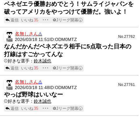
ベネゼエラ優勝おめでとう！サムライジャパンを
破ってアメリカをやっつけて優勝だ。強いよ！
返信
いいね
35
･･･
⚽Jリーグ開幕🕢
名無しさん
⚠️
No.27762
2026/03/18 11:51
ID:ODM0MTZ
なんだかんだベネズエラ相手に5点取った日本の
打線はすごかってんな
⚾️好きな選手：
鈴木誠也
返信
いいね
35
･･･
⚽Jリーグ開幕🕢
名無しさん
⚠️
No.27761
2026/03/18 11:48
ID:ODM0MTZ
やっぱ野球はいいなー
⚾️好きな選手：
鈴木誠也
返信
いいね
35
･･･
⚽Jリーグ開幕🕢