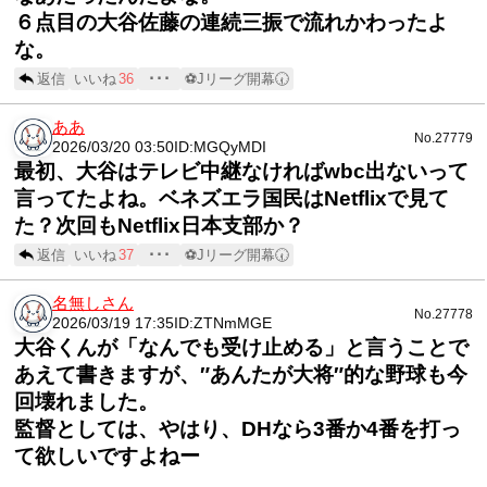
６点目の大谷佐藤の連続三振で流れかわったよ
な。
返信
いいね
36
･･･
⚽Jリーグ開幕🕢
ああ
No.27779
2026/03/20 03:50
ID:MGQyMDI
最初、大谷はテレビ中継なければwbc出ないって
言ってたよね。ベネズエラ国民はNetflixで見て
た？次回もNetflix日本支部か？
返信
いいね
37
･･･
⚽Jリーグ開幕🕢
名無しさん
No.27778
2026/03/19 17:35
ID:ZTNmMGE
大谷くんが「なんでも受け止める」と言うことで
あえて書きますが、″あんたが大将″的な野球も今
回壊れました。
監督としては、やはり、DHなら3番か4番を打っ
て欲しいですよねー