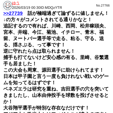
ゆう
No.27766
2026/03/19 00:30
ID:MDQzYTR
>>27739
話が極端過ぎて論ずるに値しません！
↓の方々がコメントされてる通りかなと！
追記するので有れば、川崎、西岡、松井稼頭央、
宮本、井端、今江、菊池、イチロー、青木、福
留、ヌートバー選手等で走る、粘る、守る、送
る、揺さぶる、って事です！
逆に守れたら点は取られません！
捕手も打てないけど安心感の有る、里崎、谷繁選
手も居ました！
この大会も周東、源田選手に助けられてます！
日本は甲子園と言う一度も負けれない戦いのゲー
ムを知ってるはずです！
ベネズエラは研究を重ね、吉田選手の穴を突いて
きましたし、山本由伸投手を球数を投げさせると
か！
大谷翔平選手が特別な存在なだけです！