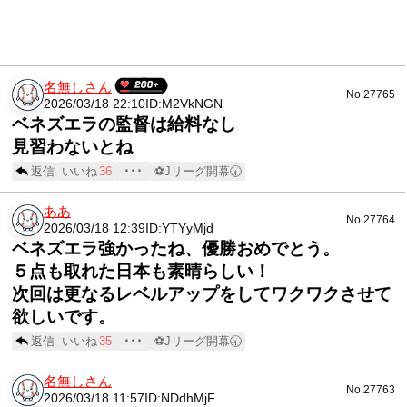
名無しさん
No.27765
2026/03/18 22:10
ID:M2VkNGN
ベネズエラの監督は給料なし
見習わないとね
返信
いいね
36
･･･
⚽Jリーグ開幕🕢
ああ
No.27764
2026/03/18 12:39
ID:YTYyMjd
ベネズエラ強かったね、優勝おめでとう。
５点も取れた日本も素晴らしい！
次回は更なるレベルアップをしてワクワクさせて
欲しいです。
返信
いいね
35
･･･
⚽Jリーグ開幕🕢
名無しさん
No.27763
2026/03/18 11:57
ID:NDdhMjF