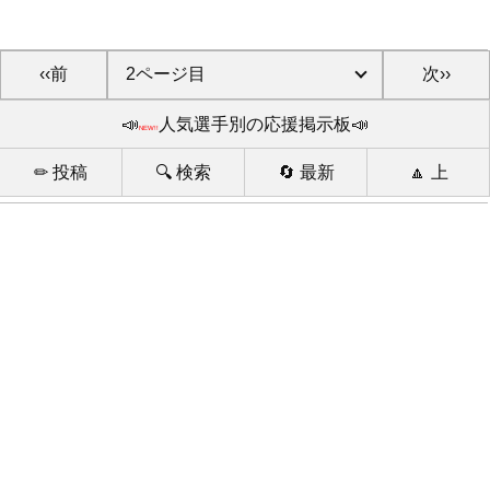
‹‹前
次››
📣
人気選手別の応援掲示板📣
NEW!!
✏ 投稿
🔍 検索
🔄 最新
🔼 上