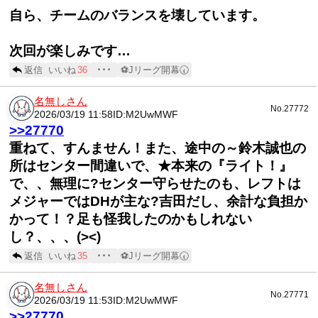
自ら、チームのバランスを壊しています。
次回が楽しみです…
返信
いいね
36
･･･
⚽Jリーグ開幕🕢
名無しさん
No.27772
2026/03/19 11:58
ID:M2UwMWF
>>27770
重ねて、すんません！また、途中の～鈴木誠也の
所はセンター間違いで、★本来の『ライト！』
で、、無理に?センター守らせたのも、レフトは
メジャーではDHが主な?吉田だし、余計な負担か
かって！？足も怪我したのかもしれない
し？、、、(><)
返信
いいね
35
･･･
⚽Jリーグ開幕🕢
名無しさん
No.27771
2026/03/19 11:53
ID:M2UwMWF
>>27770