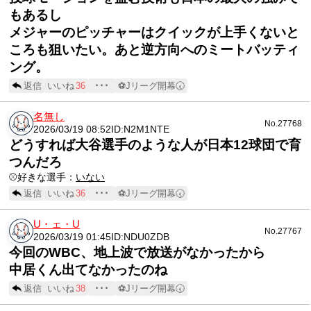
もあるし
メジャーのピッチャーはクイックが上手くないと
ころも狙いたい。あと逆方向へのミートバッティ
ング。
返信
いいね
36
･･･
⚽Jリーグ開幕🕢
名無し
No.27768
2026/03/19 08:52
ID:N2M1NTE
どうすれば大谷選手のような人が日本12球団で育
つんだろ
⚾️好きな選手：
いない
返信
いいね
36
･･･
⚽Jリーグ開幕🕢
U・ェ・U
No.27767
2026/03/19 01:45
ID:NDU0ZDB
今回のWBC、地上波で放送がなかったから
中居くん出てなかったのね
返信
いいね
38
･･･
⚽Jリーグ開幕🕢