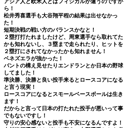
アジア人と欧米人とはフィジカルが違うのですか
ら！
松井秀喜選手も大谷翔平程の結果は出せなかっ
た！
短期決戦の戦い方のバランスかなと！
２塁打打たれましたけど、周東選手なら取れてた
かも知れないし、３塁まで走られたり、ヒットを
２塁打にされてなかったかも知れません！
ベネズエラが強かった！
バントの構え見せたりエンドランとか日本の野球
してました！
準決勝、決勝と良い投手来るとロースコアになる
と言う現実！
ロースコアになるとスモールベースボールは生き
ます！
だからと言って日本の打たれた投手が悪いって事
でもないですし！
守りの安心感ないと投手も不安になるんですよ！