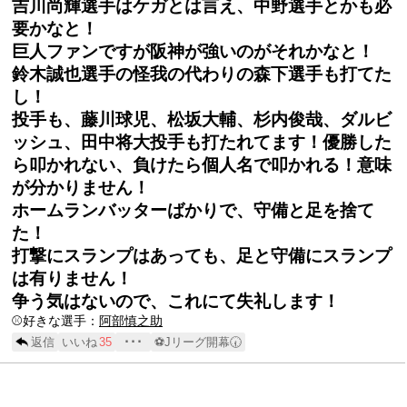
吉川尚輝選手はケガとは言え、中野選手とかも必
要かなと！
巨人ファンですが阪神が強いのがそれかなと！
鈴木誠也選手の怪我の代わりの森下選手も打てた
し！
投手も、藤川球児、松坂大輔、杉内俊哉、ダルビ
ッシュ、田中将大投手も打たれてます！優勝した
ら叩かれない、負けたら個人名で叩かれる！意味
が分かりません！
ホームランバッターばかりで、守備と足を捨て
た！
打撃にスランプはあっても、足と守備にスランプ
は有りません！
争う気はないので、これにて失礼します！
⚾️好きな選手：
阿部慎之助
返信
いいね
35
･･･
⚽Jリーグ開幕🕢