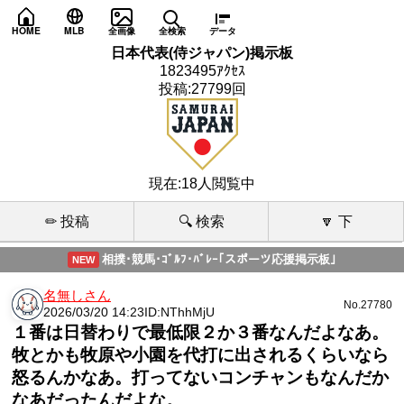
HOME
MLB
全画像
全検索
データ
日本代表(侍ジャパン)掲示板
1823495ｱｸｾｽ
投稿:27799回
現在:18人閲覧中
✏ 投稿
🔍 検索
🔽 下
相撲･競馬･ｺﾞﾙﾌ･ﾊﾞﾚｰ｢スポーツ応援掲示板｣
NEW
名無しさん
No.27780
2026/03/20 14:23
ID:NThhMjU
１番は日替わりで最低限２か３番なんだよなあ。
牧とかも牧原や小園を代打に出されるくらいなら
怒るんかなあ。打ってないコンチャンもなんだか
なあだったんだよな。