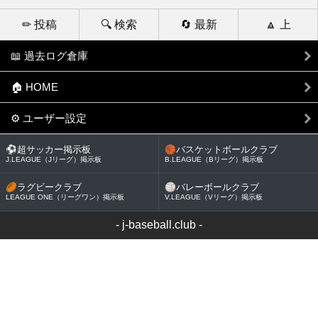
✏ 投稿
🔍 検索
🔄 最新
🔼 上
📖 過去ログ倉庫
🏠 HOME
⚙ ユーザー設定
⚽
超サッカー掲示板
🏀
バスケットボールクラブ
J.LEAGUE（Jリーグ）掲示板
B.LEAGUE（Bリーグ）掲示板
🏉
ラグビークラブ
🏐
バレーボールクラブ
LEAGUE ONE（リーグワン）掲示板
V.LEAGUE（Vリーグ）掲示板
-
j-baseball.club
-