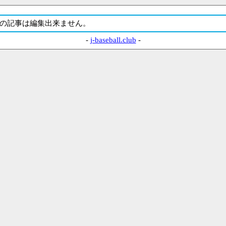
の記事は編集出来ません。
-
j-baseball.club
-