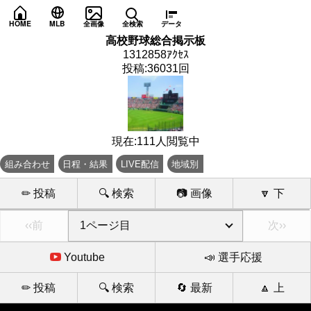
HOME
MLB
全画像
全検索
データ
高校野球総合掲示板
1312858ｱｸｾｽ
投稿:36031回
現在:111人閲覧中
組み合わせ
日程・結果
LIVE配信
地域別
✏ 投稿
🔍 検索
📷 画像
🔽 下
‹‹前
次››
Youtube
📣 選手応援
✏ 投稿
🔍 検索
🔄 最新
🔼 上