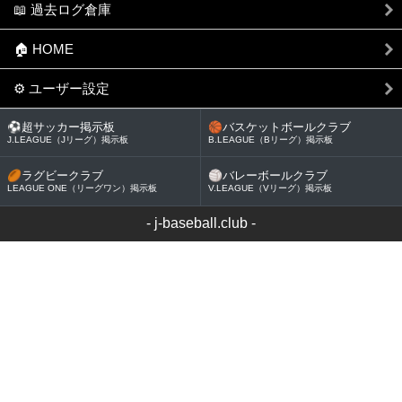
📖 過去ログ倉庫
🏠 HOME
⚙ ユーザー設定
⚽
超サッカー掲示板
🏀
バスケットボールクラブ
J.LEAGUE（Jリーグ）掲示板
B.LEAGUE（Bリーグ）掲示板
🏉
ラグビークラブ
🏐
バレーボールクラブ
LEAGUE ONE（リーグワン）掲示板
V.LEAGUE（Vリーグ）掲示板
-
j-baseball.club
-