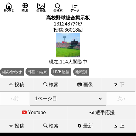
HOME
MLB
全画像
全検索
データ
高校野球総合掲示板
1312487ｱｸｾｽ
投稿:36018回
現在:114人閲覧中
組み合わせ
日程・結果
LIVE配信
地域別
✏ 投稿
🔍 検索
📷 画像
🔽 下
‹‹前
次››
Youtube
📣 選手応援
✏ 投稿
🔍 検索
🔄 最新
🔼 上