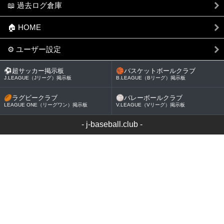
📖 過去ログ倉庫
🏠 HOME
⚙ ユーザー設定
⚽
超サッカー掲示板
🏀
バスケットボールクラブ
J.LEAGUE（Jリーグ）掲示板
B.LEAGUE（Bリーグ）掲示板
🏉
ラグビークラブ
🏐
バレーボールクラブ
LEAGUE ONE（リーグワン）掲示板
V.LEAGUE（Vリーグ）掲示板
-
j-baseball.club
-