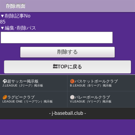
削除画面
▼削除記事No
85
▼編集･削除パス
🔙TOPに戻る
⚽
超サッカー掲示板
🏀
バスケットボールクラブ
J.LEAGUE（Jリーグ）掲示板
B.LEAGUE（Bリーグ）掲示板
🏉
ラグビークラブ
🏐
バレーボールクラブ
LEAGUE ONE（リーグワン）掲示板
V.LEAGUE（Vリーグ）掲示板
-
j-baseball.club
-